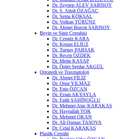
Dr. Zeynep ALEV SARISOY
Dr. S. Altuğ ÖZAĞAÇ
Dr. Sema KÖKSAL
Dr. Volkan TÜRÜNZ
Dr. Ahmet Burçin SARISOY
Beyin ve Sinir Cerrahisi
Dr. Cengiz KARA
Dr. Kenan ELİUZ
Dr. Turgay PARSAK
Dr. Recep ÖZDEK
Dr. Metin KASAP
Dr. Ömer Serdar AKGÜL
Ortopedi ve Travmatoloji
Dr. Ahmet FİLİZ
Dr. Onur YILMAZ
Dr. Enis ÖZCAN
Dr. Ersan AKYAYLA
Dr. Fatih ŞAHİNOĞLU
Dr. Mehmet Ataç KARAKAŞ
Dr. Hayrullah TOK
Dr. Mehmet OKAN
Dr. Ali Osman TAŞOVA
Dr. Celal KARAKAŞ
Plastik Cerrahi