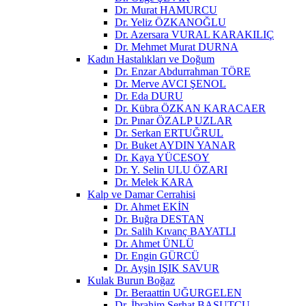
Dr. Murat HAMURCU
Dr. Yeliz ÖZKANOĞLU
Dr. Azersara VURAL KARAKILIÇ
Dr. Mehmet Murat DURNA
Kadın Hastalıkları ve Doğum
Dr. Enzar Abdurrahman TÖRE
Dr. Merve AVCI ŞENOL
Dr. Eda DURU
Dr. Kübra ÖZKAN KARACAER
Dr. Pınar ÖZALP UZLAR
Dr. Serkan ERTUĞRUL
Dr. Buket AYDIN YANAR
Dr. Kaya YÜCESOY
Dr. Y. Selin ULU ÖZARI
Dr. Melek KARA
Kalp ve Damar Cerrahisi
Dr. Ahmet EKİN
Dr. Buğra DESTAN
Dr. Salih Kıvanç BAYATLI
Dr. Ahmet ÜNLÜ
Dr. Engin GÜRCÜ
Dr. Ayşin IŞIK SAVUR
Kulak Burun Boğaz
Dr. Beraattin UĞURGELEN
Dr. İbrahim Serhat BASUTCU