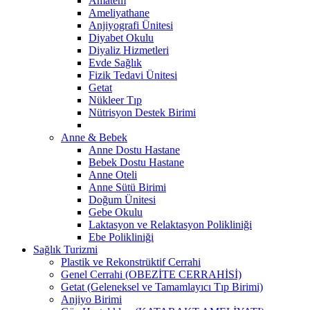
Amatem
Ameliyathane
Anjiyografi Ünitesi
Diyabet Okulu
Diyaliz Hizmetleri
Evde Sağlık
Fizik Tedavi Ünitesi
Getat
Nükleer Tıp
Nütrisyon Destek Birimi
Anne & Bebek
Anne Dostu Hastane
Bebek Dostu Hastane
Anne Oteli
Anne Sütü Birimi
Doğum Ünitesi
Gebe Okulu
Laktasyon ve Relaktasyon Polikliniği
Ebe Polikliniği
Sağlık Turizmi
Plastik ve Rekonstrüktif Cerrahi
Genel Cerrahi (OBEZİTE CERRAHİSİ)
Getat (Geleneksel ve Tamamlayıcı Tıp Birimi)
Anjiyo Birimi