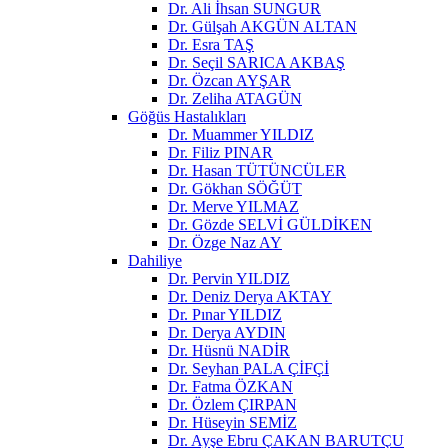
Dr. Ali İhsan SUNGUR
Dr. Gülşah AKGÜN ALTAN
Dr. Esra TAŞ
Dr. Seçil SARICA AKBAŞ
Dr. Özcan AYŞAR
Dr. Zeliha ATAGÜN
Göğüs Hastalıkları
Dr. Muammer YILDIZ
Dr. Filiz PINAR
Dr. Hasan TÜTÜNCÜLER
Dr. Gökhan SÖĞÜT
Dr. Merve YILMAZ
Dr. Gözde SELVİ GÜLDİKEN
Dr. Özge Naz AY
Dahiliye
Dr. Pervin YILDIZ
Dr. Deniz Derya AKTAY
Dr. Pınar YILDIZ
Dr. Derya AYDIN
Dr. Hüsnü NADİR
Dr. Seyhan PALA ÇİFÇİ
Dr. Fatma ÖZKAN
Dr. Özlem ÇIRPAN
Dr. Hüseyin SEMİZ
Dr. Ayşe Ebru ÇAKAN BARUTÇU