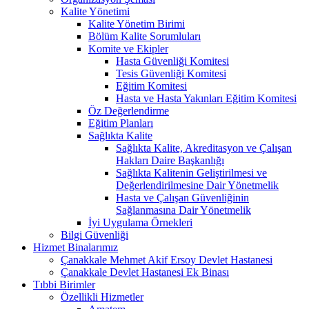
Kalite Yönetimi
Kalite Yönetim Birimi
Bölüm Kalite Sorumluları
Komite ve Ekipler
Hasta Güvenliği Komitesi
Tesis Güvenliği Komitesi
Eğitim Komitesi
Hasta ve Hasta Yakınları Eğitim Komitesi
Öz Değerlendirme
Eğitim Planları
Sağlıkta Kalite
Sağlıkta Kalite, Akreditasyon ve Çalışan
Hakları Daire Başkanlığı
Sağlıkta Kalitenin Geliştirilmesi ve
Değerlendirilmesine Dair Yönetmelik
Hasta ve Çalışan Güvenliğinin
Sağlanmasına Dair Yönetmelik
İyi Uygulama Örnekleri
Bilgi Güvenliği
Hizmet Binalarımız
Çanakkale Mehmet Akif Ersoy Devlet Hastanesi
Çanakkale Devlet Hastanesi Ek Binası
Tıbbi Birimler
Özellikli Hizmetler