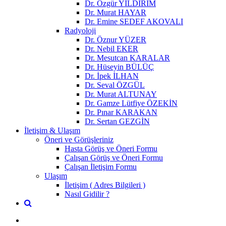
Dr. Özgür YILDIRIM
Dr. Murat HAYAR
Dr. Emine SEDEF AKOVALI
Radyoloji
Dr. Öznur YÜZER
Dr. Nebil EKER
Dr. Mesutcan KARALAR
Dr. Hüseyin BÜLÜÇ
Dr. İpek İLHAN
Dr. Seval ÖZGÜL
Dr. Murat ALTUNAY
Dr. Gamze Lütfiye ÖZEKİN
Dr. Pınar KARAKAN
Dr. Sertan GEZGİN
İletişim & Ulaşım
Öneri ve Görüşleriniz
Hasta Görüş ve Öneri Formu
Çalışan Görüş ve Öneri Formu
Çalışan İletişim Formu
Ulaşım
İletişim ( Adres Bilgileri )
Nasıl Gidilir ?