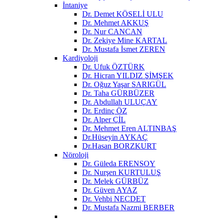
İntaniye
Dr. Demet KÖSELİ ULU
Dr. Mehmet AKKUŞ
Dr. Nur CANCAN
Dr. Zekiye Mine KARTAL
Dr. Mustafa İsmet ZEREN
Kardiyoloji
Dr. Ufuk ÖZTÜRK
Dr. Hicran YILDIZ ŞİMŞEK
Dr. Oğuz Yaşar SARIGÜL
Dr. Taha GÜRBÜZER
Dr. Abdullah ULUÇAY
Dr. Erdinç ÖZ
Dr. Alper ÇİL
Dr. Mehmet Eren ALTINBAŞ
Dr.Hüseyin AYKAÇ
Dr.Hasan BORZKURT
Nöroloji
Dr. Güleda ERENSOY
Dr. Nurşen KURTULUŞ
Dr. Melek GÜRBÜZ
Dr. Güven AYAZ
Dr. Vehbi NECDET
Dr. Mustafa Nazmi BERBER