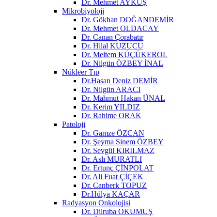
Dr. Mehmet AYKUŞ
Mikrobiyoloji
Dr. Gökhan DOĞANDEMİR
Dr. Mehmet OLDACAY
Dr. Canan Çorabatır
Dr. Hilal KUZUCU
Dr. Meltem KÜÇÜKEROL
Dr. Nilgün ÖZBEY İNAL
Nükleer Tıp
Dr.Hasan Deniz DEMİR
Dr. Nilgün ARACI
Dr. Mahmut Hakan ÜNAL
Dr. Kerim YILDIZ
Dr. Rahime ORAK
Patoloji
Dr. Gamze ÖZCAN
Dr. Şeyma Sinem ÖZBEY
Dr. Sevgül KIRILMAZ
Dr. Aslı MURATLI
Dr. Ertunç ÇİNPOLAT
Dr. Ali Fuat ÇİÇEK
Dr. Canberk TOPUZ
Dr.Hülya KAÇAR
Radyasyon Onkolojisi
Dr. Dilruba OKUMUŞ