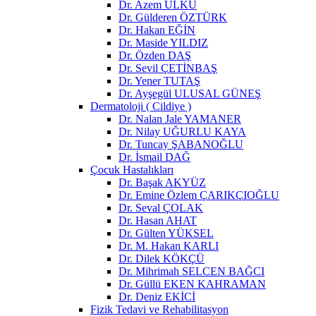
Dr. Azem ÜLKÜ
Dr. Gülderen ÖZTÜRK
Dr. Hakan EĞİN
Dr. Maside YILDIZ
Dr. Özden DAŞ
Dr. Sevil ÇETİNBAŞ
Dr. Yener TUTAŞ
Dr. Ayşegül ULUSAL GÜNEŞ
Dermatoloji ( Cildiye )
Dr. Nalan Jale YAMANER
Dr. Nilay UĞURLU KAYA
Dr. Tuncay ŞABANOĞLU
Dr. İsmail DAĞ
Çocuk Hastalıkları
Dr. Başak AKYÜZ
Dr. Emine Özlem ÇARIKÇIOĞLU
Dr. Seval ÇOLAK
Dr. Hasan AHAT
Dr. Gülten YÜKSEL
Dr. M. Hakan KARLI
Dr. Dilek KÖKÇÜ
Dr. Mihrimah SELCEN BAĞCI
Dr. Güllü EKEN KAHRAMAN
Dr. Deniz EKİCİ
Fizik Tedavi ve Rehabilitasyon