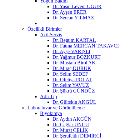
Yoğun Bakım
Dr. Yasin Levent UĞUR
Dr. Ayşen ERER
Dr. Sercan YILMAZ
Özellikli Birimler
Acil Servis
Dr. Begüm KARTAL
Dr. Fatma MERCAN TAKAVCI
Dr. Ayşe VARIŞLI
Dr. Yağmur BOZKURT
Dr. Mustafa Birol AK
Dr. Miraç DURUK
Dr. Selim SEDEF
Dr. Ofeliya POLAT
Dr. Selim YAVUZ
Dr. Şükrü GÜNDÜZ
Adli Tıp
Dr. Gültekin AKGÜL
Laboratuvar ve Görüntüleme
Biyokimya
Dr. Aydın AKGÜN
Dr. Çağlar UNCU
Dr. Murat ÇELİK
Dr. Şerafettin DEMİRCİ