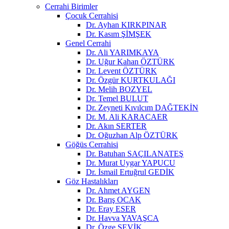
Cerrahi Birimler
Çocuk Cerrahisi
Dr. Ayhan KIRKPINAR
Dr. Kasım ŞİMŞEK
Genel Cerrahi
Dr. Ali YARIMKAYA
Dr. Uğur Kahan ÖZTÜRK
Dr. Levent ÖZTÜRK
Dr. Özgür KURTKULAĞI
Dr. Melih BOZYEL
Dr. Temel BULUT
Dr. Zeyneti Kıvılcım DAĞTEKİN
Dr. M. Ali KARACAER
Dr. Akın SERTER
Dr. Oğuzhan Alp ÖZTÜRK
Göğüs Cerrahisi
Dr. Batuhan SAÇILANATEŞ
Dr. Murat Uygar YAPUCU
Dr. İsmail Ertuğrul GEDİK
Göz Hastalıkları
Dr. Ahmet AYGEN
Dr. Barış OCAK
Dr. Eray ESER
Dr. Havva YAVAŞCA
Dr. Özge ŞEVİK