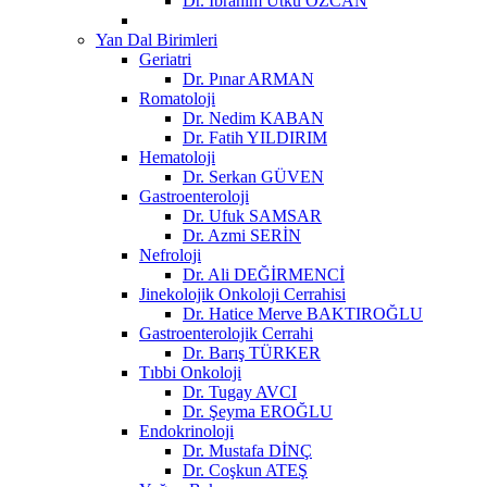
Dr. İbrahim Utku ÖZCAN
Yan Dal Birimleri
Geriatri
Dr. Pınar ARMAN
Romatoloji
Dr. Nedim KABAN
Dr. Fatih YILDIRIM
Hematoloji
Dr. Serkan GÜVEN
Gastroenteroloji
Dr. Ufuk SAMSAR
Dr. Azmi SERİN
Nefroloji
Dr. Ali DEĞİRMENCİ
Jinekolojik Onkoloji Cerrahisi
Dr. Hatice Merve BAKTIROĞLU
Gastroenterolojik Cerrahi
Dr. Barış TÜRKER
Tıbbi Onkoloji
Dr. Tugay AVCI
Dr. Şeyma EROĞLU
Endokrinoloji
Dr. Mustafa DİNÇ
Dr. Coşkun ATEŞ