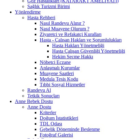
Göz Hastalıkları (KATARAKT AMELİYATI)
Sağlık Turizmi Birimi
Yönlendirme
Hasta Rehberi
Nasıl Randevu Alınır ?
Nasıl Muayene Olurum ?
Ziyaretçi ve Refakatçi Kuralları
Hasta - Çalışan Hakları ve Sorumlulukları
Hasta Hakları Yönetmeliği
Hasta Çalışan Güvenliği Yönetmeliği
Hekim Seçme Hakkı
Nöbetçi Eczane
Anlaşmalı Kurumlar
Muayene Saatleri
Medula Tesis Kodu
Tıbbi Sosyal Hizmetler
Randevu Al
Tetkik Sonuçları
Anne Bebek Dostu
Anne Dostu
Kriterler
Doğum İstatistikleri
TDL Odası
Gebelik Döneminde Beslenme
Fotoğraf Galerisi