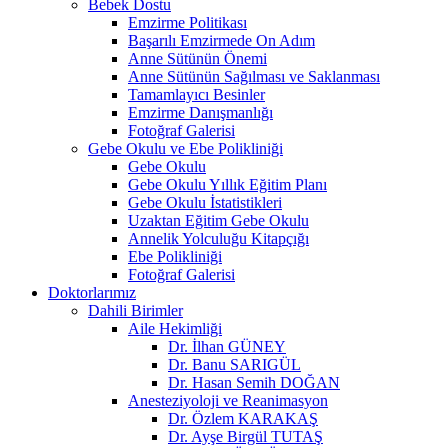
Bebek Dostu
Emzirme Politikası
Başarılı Emzirmede On Adım
Anne Sütünün Önemi
Anne Sütünün Sağılması ve Saklanması
Tamamlayıcı Besinler
Emzirme Danışmanlığı
Fotoğraf Galerisi
Gebe Okulu ve Ebe Polikliniği
Gebe Okulu
Gebe Okulu Yıllık Eğitim Planı
Gebe Okulu İstatistikleri
Uzaktan Eğitim Gebe Okulu
Annelik Yolculuğu Kitapçığı
Ebe Polikliniği
Fotoğraf Galerisi
Doktorlarımız
Dahili Birimler
Aile Hekimliği
Dr. İlhan GÜNEY
Dr. Banu SARIGÜL
Dr. Hasan Semih DOĞAN
Anesteziyoloji ve Reanimasyon
Dr. Özlem KARAKAŞ
Dr. Ayşe Birgül TUTAŞ