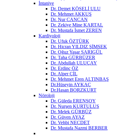
İntaniye
Dr. Demet KÖSELİ ULU
Dr. Mehmet AKKUŞ
Dr. Nur CANCAN
Dr. Zekiye Mine KARTAL
Dr. Mustafa İsmet ZEREN
Kardiyoloji
Dr. Ufuk ÖZTÜRK
Dr. Hicran YILDIZ ŞİMŞEK
Dr. Oğuz Yaşar SARIGÜL
Dr. Taha GÜRBÜZER
Dr. Abdullah ULUÇAY
Dr. Erdinç ÖZ
Dr. Alper ÇİL
Dr. Mehmet Eren ALTINBAŞ
Dr.Hüseyin AYKAÇ
Dr.Hasan BORZKURT
Nöroloji
Dr. Güleda ERENSOY
Dr. Nurşen KURTULUŞ
Dr. Melek GÜRBÜZ
Dr. Güven AYAZ
Dr. Vehbi NECDET
Dr. Mustafa Nazmi BERBER