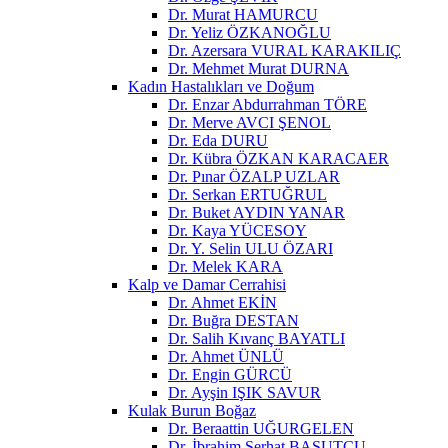
Dr. Murat HAMURCU
Dr. Yeliz ÖZKANOĞLU
Dr. Azersara VURAL KARAKILIÇ
Dr. Mehmet Murat DURNA
Kadın Hastalıkları ve Doğum
Dr. Enzar Abdurrahman TÖRE
Dr. Merve AVCI ŞENOL
Dr. Eda DURU
Dr. Kübra ÖZKAN KARACAER
Dr. Pınar ÖZALP UZLAR
Dr. Serkan ERTUĞRUL
Dr. Buket AYDIN YANAR
Dr. Kaya YÜCESOY
Dr. Y. Selin ULU ÖZARI
Dr. Melek KARA
Kalp ve Damar Cerrahisi
Dr. Ahmet EKİN
Dr. Buğra DESTAN
Dr. Salih Kıvanç BAYATLI
Dr. Ahmet ÜNLÜ
Dr. Engin GÜRCÜ
Dr. Ayşin IŞIK SAVUR
Kulak Burun Boğaz
Dr. Beraattin UĞURGELEN
Dr. İbrahim Serhat BASUTCU