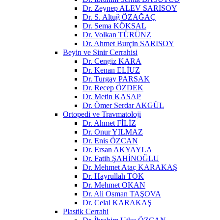
Dr. Zeynep ALEV SARISOY
Dr. S. Altuğ ÖZAĞAÇ
Dr. Sema KÖKSAL
Dr. Volkan TÜRÜNZ
Dr. Ahmet Burçin SARISOY
Beyin ve Sinir Cerrahisi
Dr. Cengiz KARA
Dr. Kenan ELİUZ
Dr. Turgay PARSAK
Dr. Recep ÖZDEK
Dr. Metin KASAP
Dr. Ömer Serdar AKGÜL
Ortopedi ve Travmatoloji
Dr. Ahmet FİLİZ
Dr. Onur YILMAZ
Dr. Enis ÖZCAN
Dr. Ersan AKYAYLA
Dr. Fatih ŞAHİNOĞLU
Dr. Mehmet Ataç KARAKAŞ
Dr. Hayrullah TOK
Dr. Mehmet OKAN
Dr. Ali Osman TAŞOVA
Dr. Celal KARAKAŞ
Plastik Cerrahi