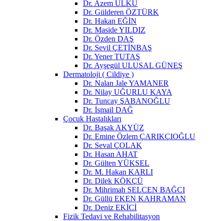
Dr. Azem ÜLKÜ
Dr. Gülderen ÖZTÜRK
Dr. Hakan EĞİN
Dr. Maside YILDIZ
Dr. Özden DAŞ
Dr. Sevil ÇETİNBAŞ
Dr. Yener TUTAŞ
Dr. Ayşegül ULUSAL GÜNEŞ
Dermatoloji ( Cildiye )
Dr. Nalan Jale YAMANER
Dr. Nilay UĞURLU KAYA
Dr. Tuncay ŞABANOĞLU
Dr. İsmail DAĞ
Çocuk Hastalıkları
Dr. Başak AKYÜZ
Dr. Emine Özlem ÇARIKÇIOĞLU
Dr. Seval ÇOLAK
Dr. Hasan AHAT
Dr. Gülten YÜKSEL
Dr. M. Hakan KARLI
Dr. Dilek KÖKÇÜ
Dr. Mihrimah SELCEN BAĞCI
Dr. Güllü EKEN KAHRAMAN
Dr. Deniz EKİCİ
Fizik Tedavi ve Rehabilitasyon