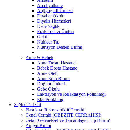
Amatem
Ameliyathane
Anjiyografi Ünitesi
Diyabet Okulu
Diyaliz Hizmetleri
Evde Sağlık
Fizik Tedavi Ünitesi
Getat
Nükleer Tıp
Nütrisyon Destek Birimi
Anne & Bebek
Anne Dostu Hastane
Bebek Dostu Hastane
Anne Oteli
Anne Sütü Birimi
Doğum Ünitesi
Gebe Okulu
Laktasyon ve Relaktasyon Polikliniği
Ebe Polikliniği
Sağlık Turizmi
Plastik ve Rekonstrüktif Cerrahi
Genel Cerrahi (OBEZİTE CERRAHİSİ)
Getat (Geleneksel ve Tamamlayıcı Tıp Birimi)
Anjiyo Birimi