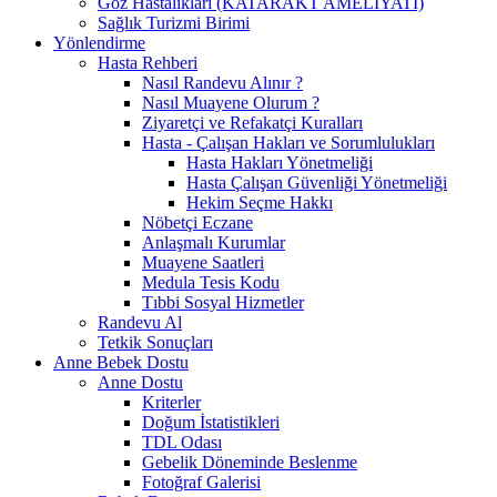
Göz Hastalıkları (KATARAKT AMELİYATI)
Sağlık Turizmi Birimi
Yönlendirme
Hasta Rehberi
Nasıl Randevu Alınır ?
Nasıl Muayene Olurum ?
Ziyaretçi ve Refakatçi Kuralları
Hasta - Çalışan Hakları ve Sorumlulukları
Hasta Hakları Yönetmeliği
Hasta Çalışan Güvenliği Yönetmeliği
Hekim Seçme Hakkı
Nöbetçi Eczane
Anlaşmalı Kurumlar
Muayene Saatleri
Medula Tesis Kodu
Tıbbi Sosyal Hizmetler
Randevu Al
Tetkik Sonuçları
Anne Bebek Dostu
Anne Dostu
Kriterler
Doğum İstatistikleri
TDL Odası
Gebelik Döneminde Beslenme
Fotoğraf Galerisi