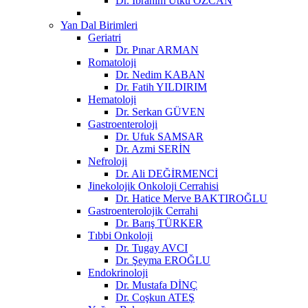
Dr. İbrahim Utku ÖZCAN
Yan Dal Birimleri
Geriatri
Dr. Pınar ARMAN
Romatoloji
Dr. Nedim KABAN
Dr. Fatih YILDIRIM
Hematoloji
Dr. Serkan GÜVEN
Gastroenteroloji
Dr. Ufuk SAMSAR
Dr. Azmi SERİN
Nefroloji
Dr. Ali DEĞİRMENCİ
Jinekolojik Onkoloji Cerrahisi
Dr. Hatice Merve BAKTIROĞLU
Gastroenterolojik Cerrahi
Dr. Barış TÜRKER
Tıbbi Onkoloji
Dr. Tugay AVCI
Dr. Şeyma EROĞLU
Endokrinoloji
Dr. Mustafa DİNÇ
Dr. Coşkun ATEŞ