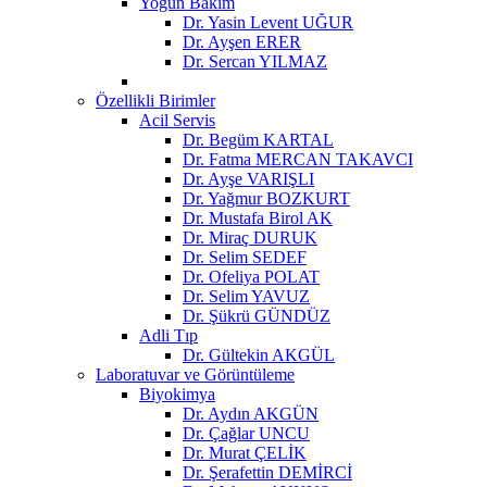
Yoğun Bakım
Dr. Yasin Levent UĞUR
Dr. Ayşen ERER
Dr. Sercan YILMAZ
Özellikli Birimler
Acil Servis
Dr. Begüm KARTAL
Dr. Fatma MERCAN TAKAVCI
Dr. Ayşe VARIŞLI
Dr. Yağmur BOZKURT
Dr. Mustafa Birol AK
Dr. Miraç DURUK
Dr. Selim SEDEF
Dr. Ofeliya POLAT
Dr. Selim YAVUZ
Dr. Şükrü GÜNDÜZ
Adli Tıp
Dr. Gültekin AKGÜL
Laboratuvar ve Görüntüleme
Biyokimya
Dr. Aydın AKGÜN
Dr. Çağlar UNCU
Dr. Murat ÇELİK
Dr. Şerafettin DEMİRCİ