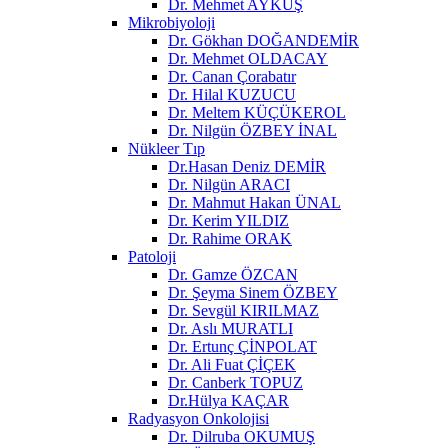
Dr. Mehmet AYKUŞ
Mikrobiyoloji
Dr. Gökhan DOĞANDEMİR
Dr. Mehmet OLDACAY
Dr. Canan Çorabatır
Dr. Hilal KUZUCU
Dr. Meltem KÜÇÜKEROL
Dr. Nilgün ÖZBEY İNAL
Nükleer Tıp
Dr.Hasan Deniz DEMİR
Dr. Nilgün ARACI
Dr. Mahmut Hakan ÜNAL
Dr. Kerim YILDIZ
Dr. Rahime ORAK
Patoloji
Dr. Gamze ÖZCAN
Dr. Şeyma Sinem ÖZBEY
Dr. Sevgül KIRILMAZ
Dr. Aslı MURATLI
Dr. Ertunç ÇİNPOLAT
Dr. Ali Fuat ÇİÇEK
Dr. Canberk TOPUZ
Dr.Hülya KAÇAR
Radyasyon Onkolojisi
Dr. Dilruba OKUMUŞ