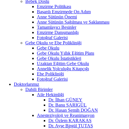
Bebek Dostu
Emzirme Politikası
Başarılı Emzirmede On Adım
Anne Sütünün Önemi
Anne Sütünün Sağılması ve Saklanması
Tamamlayıcı Besinler
Emzirme Danışmanlığı
Fotoğraf Galerisi
Gebe Okulu ve Ebe Polikliniği
Gebe Okulu
Gebe Okulu Yıllık Eğitim Planı
Gebe Okulu İstatistikleri
Uzaktan Eğitim Gebe Okulu
Annelik Yolculuğu Kitapçığı
Ebe Polikliniği
Fotoğraf Galerisi
Doktorlarımız
Dahili Birimler
Aile Hekimliği
Dr. İlhan GÜNEY
Dr. Banu SARIGÜL
Dr. Hasan Semih DOĞAN
Anesteziyoloji ve Reanimasyon
Dr. Özlem KARAKAŞ
Dr. Ayşe Birgül TUTAŞ