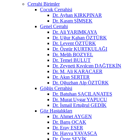
Cerrahi Birimler
Çocuk Cerrahisi
Dr. Ayhan KIRKPINAR
Dr. Kasım ŞİMŞEK
Genel Cerrahi
Dr. Ali YARIMKAYA
Dr. Uğur Kahan ÖZTÜRK
Dr. Levent ÖZTÜRK
Dr. Özgür KURTKULAĞI
Dr. Melih BOZYEL
Dr. Temel BULUT
Dr. Zeyneti Kıvılcım DAĞTEKİN
Dr. M. Ali KARACAER
Dr. Akın SERTER
Dr. Oğuzhan Alp ÖZTÜRK
Göğüs Cerrahisi
Dr. Batuhan SAÇILANATEŞ
Dr. Murat Uygar YAPUCU
Dr. İsmail Ertuğrul GEDİK
Göz Hastalıkları
Dr. Ahmet AYGEN
Dr. Barış OCAK
Dr. Eray ESER
Dr. Havva YAVAŞCA
Dr. Özge ŞEVİK