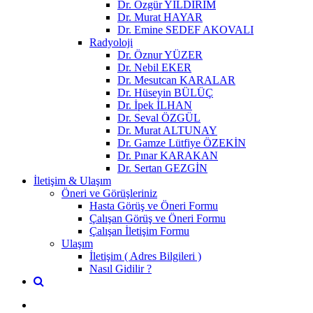
Dr. Özgür YILDIRIM
Dr. Murat HAYAR
Dr. Emine SEDEF AKOVALI
Radyoloji
Dr. Öznur YÜZER
Dr. Nebil EKER
Dr. Mesutcan KARALAR
Dr. Hüseyin BÜLÜÇ
Dr. İpek İLHAN
Dr. Seval ÖZGÜL
Dr. Murat ALTUNAY
Dr. Gamze Lütfiye ÖZEKİN
Dr. Pınar KARAKAN
Dr. Sertan GEZGİN
İletişim & Ulaşım
Öneri ve Görüşleriniz
Hasta Görüş ve Öneri Formu
Çalışan Görüş ve Öneri Formu
Çalışan İletişim Formu
Ulaşım
İletişim ( Adres Bilgileri )
Nasıl Gidilir ?