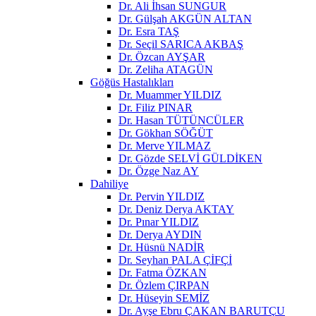
Dr. Ali İhsan SUNGUR
Dr. Gülşah AKGÜN ALTAN
Dr. Esra TAŞ
Dr. Seçil SARICA AKBAŞ
Dr. Özcan AYŞAR
Dr. Zeliha ATAGÜN
Göğüs Hastalıkları
Dr. Muammer YILDIZ
Dr. Filiz PINAR
Dr. Hasan TÜTÜNCÜLER
Dr. Gökhan SÖĞÜT
Dr. Merve YILMAZ
Dr. Gözde SELVİ GÜLDİKEN
Dr. Özge Naz AY
Dahiliye
Dr. Pervin YILDIZ
Dr. Deniz Derya AKTAY
Dr. Pınar YILDIZ
Dr. Derya AYDIN
Dr. Hüsnü NADİR
Dr. Seyhan PALA ÇİFÇİ
Dr. Fatma ÖZKAN
Dr. Özlem ÇIRPAN
Dr. Hüseyin SEMİZ
Dr. Ayşe Ebru ÇAKAN BARUTÇU