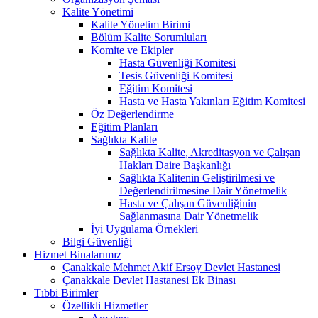
Kalite Yönetimi
Kalite Yönetim Birimi
Bölüm Kalite Sorumluları
Komite ve Ekipler
Hasta Güvenliği Komitesi
Tesis Güvenliği Komitesi
Eğitim Komitesi
Hasta ve Hasta Yakınları Eğitim Komitesi
Öz Değerlendirme
Eğitim Planları
Sağlıkta Kalite
Sağlıkta Kalite, Akreditasyon ve Çalışan
Hakları Daire Başkanlığı
Sağlıkta Kalitenin Geliştirilmesi ve
Değerlendirilmesine Dair Yönetmelik
Hasta ve Çalışan Güvenliğinin
Sağlanmasına Dair Yönetmelik
İyi Uygulama Örnekleri
Bilgi Güvenliği
Hizmet Binalarımız
Çanakkale Mehmet Akif Ersoy Devlet Hastanesi
Çanakkale Devlet Hastanesi Ek Binası
Tıbbi Birimler
Özellikli Hizmetler