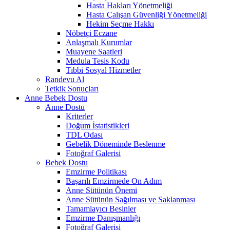
Hasta Hakları Yönetmeliği
Hasta Çalışan Güvenliği Yönetmeliği
Hekim Seçme Hakkı
Nöbetçi Eczane
Anlaşmalı Kurumlar
Muayene Saatleri
Medula Tesis Kodu
Tıbbi Sosyal Hizmetler
Randevu Al
Tetkik Sonuçları
Anne Bebek Dostu
Anne Dostu
Kriterler
Doğum İstatistikleri
TDL Odası
Gebelik Döneminde Beslenme
Fotoğraf Galerisi
Bebek Dostu
Emzirme Politikası
Başarılı Emzirmede On Adım
Anne Sütünün Önemi
Anne Sütünün Sağılması ve Saklanması
Tamamlayıcı Besinler
Emzirme Danışmanlığı
Fotoğraf Galerisi