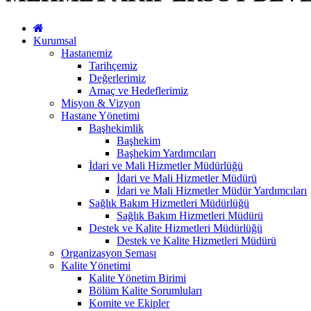
Kurumsal
Hastanemiz
Tarihçemiz
Değerlerimiz
Amaç ve Hedeflerimiz
Misyon & Vizyon
Hastane Yönetimi
Başhekimlik
Başhekim
Başhekim Yardımcıları
İdari ve Mali Hizmetler Müdürlüğü
İdari ve Mali Hizmetler Müdürü
İdari ve Mali Hizmetler Müdür Yardımcıları
Sağlık Bakım Hizmetleri Müdürlüğü
Sağlık Bakım Hizmetleri Müdürü
Destek ve Kalite Hizmetleri Müdürlüğü
Destek ve Kalite Hizmetleri Müdürü
Organizasyon Şeması
Kalite Yönetimi
Kalite Yönetim Birimi
Bölüm Kalite Sorumluları
Komite ve Ekipler