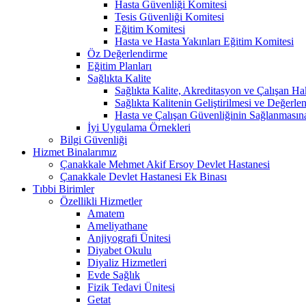
Hasta Güvenliği Komitesi
Tesis Güvenliği Komitesi
Eğitim Komitesi
Hasta ve Hasta Yakınları Eğitim Komitesi
Öz Değerlendirme
Eğitim Planları
Sağlıkta Kalite
Sağlıkta Kalite, Akreditasyon ve Çalışan Ha
Sağlıkta Kalitenin Geliştirilmesi ve Değerl
Hasta ve Çalışan Güvenliğinin Sağlanmasın
İyi Uygulama Örnekleri
Bilgi Güvenliği
Hizmet Binalarımız
Çanakkale Mehmet Akif Ersoy Devlet Hastanesi
Çanakkale Devlet Hastanesi Ek Binası
Tıbbi Birimler
Özellikli Hizmetler
Amatem
Ameliyathane
Anjiyografi Ünitesi
Diyabet Okulu
Diyaliz Hizmetleri
Evde Sağlık
Fizik Tedavi Ünitesi
Getat