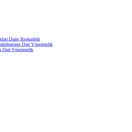
kları Daire Başkanlığı
endirilmesine Dair Yönetmelik
a Dair Yönetmelik