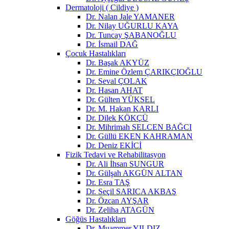
Dermatoloji ( Cildiye )
Dr. Nalan Jale YAMANER
Dr. Nilay UĞURLU KAYA
Dr. Tuncay ŞABANOĞLU
Dr. İsmail DAĞ
Çocuk Hastalıkları
Dr. Başak AKYÜZ
Dr. Emine Özlem ÇARIKÇIOĞLU
Dr. Seval ÇOLAK
Dr. Hasan AHAT
Dr. Gülten YÜKSEL
Dr. M. Hakan KARLI
Dr. Dilek KÖKÇÜ
Dr. Mihrimah SELCEN BAĞCI
Dr. Güllü EKEN KAHRAMAN
Dr. Deniz EKİCİ
Fizik Tedavi ve Rehabilitasyon
Dr. Ali İhsan SUNGUR
Dr. Gülşah AKGÜN ALTAN
Dr. Esra TAŞ
Dr. Seçil SARICA AKBAŞ
Dr. Özcan AYŞAR
Dr. Zeliha ATAGÜN
Göğüs Hastalıkları
Dr. Muammer YILDIZ