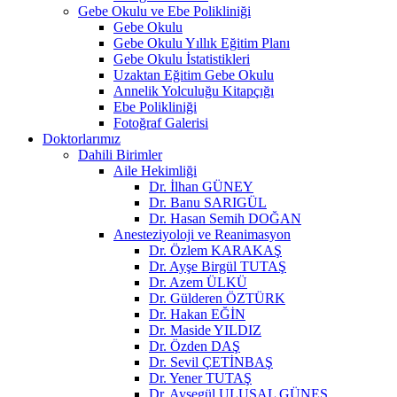
Gebe Okulu ve Ebe Polikliniği
Gebe Okulu
Gebe Okulu Yıllık Eğitim Planı
Gebe Okulu İstatistikleri
Uzaktan Eğitim Gebe Okulu
Annelik Yolculuğu Kitapçığı
Ebe Polikliniği
Fotoğraf Galerisi
Doktorlarımız
Dahili Birimler
Aile Hekimliği
Dr. İlhan GÜNEY
Dr. Banu SARIGÜL
Dr. Hasan Semih DOĞAN
Anesteziyoloji ve Reanimasyon
Dr. Özlem KARAKAŞ
Dr. Ayşe Birgül TUTAŞ
Dr. Azem ÜLKÜ
Dr. Gülderen ÖZTÜRK
Dr. Hakan EĞİN
Dr. Maside YILDIZ
Dr. Özden DAŞ
Dr. Sevil ÇETİNBAŞ
Dr. Yener TUTAŞ
Dr. Ayşegül ULUSAL GÜNEŞ