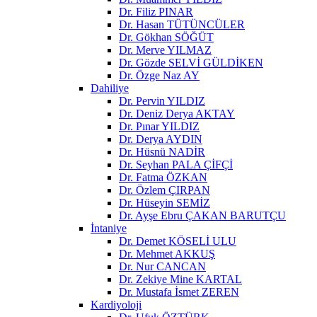
Dr. Filiz PINAR
Dr. Hasan TÜTÜNCÜLER
Dr. Gökhan SÖĞÜT
Dr. Merve YILMAZ
Dr. Gözde SELVİ GÜLDİKEN
Dr. Özge Naz AY
Dahiliye
Dr. Pervin YILDIZ
Dr. Deniz Derya AKTAY
Dr. Pınar YILDIZ
Dr. Derya AYDIN
Dr. Hüsnü NADİR
Dr. Seyhan PALA ÇİFÇİ
Dr. Fatma ÖZKAN
Dr. Özlem ÇIRPAN
Dr. Hüseyin SEMİZ
Dr. Ayşe Ebru ÇAKAN BARUTÇU
İntaniye
Dr. Demet KÖSELİ ULU
Dr. Mehmet AKKUŞ
Dr. Nur CANCAN
Dr. Zekiye Mine KARTAL
Dr. Mustafa İsmet ZEREN
Kardiyoloji