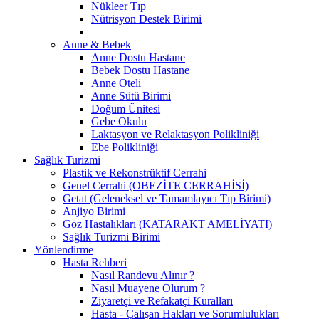
Nükleer Tıp
Nütrisyon Destek Birimi
Anne & Bebek
Anne Dostu Hastane
Bebek Dostu Hastane
Anne Oteli
Anne Sütü Birimi
Doğum Ünitesi
Gebe Okulu
Laktasyon ve Relaktasyon Polikliniği
Ebe Polikliniği
Sağlık Turizmi
Plastik ve Rekonstrüktif Cerrahi
Genel Cerrahi (OBEZİTE CERRAHİSİ)
Getat (Geleneksel ve Tamamlayıcı Tıp Birimi)
Anjiyo Birimi
Göz Hastalıkları (KATARAKT AMELİYATI)
Sağlık Turizmi Birimi
Yönlendirme
Hasta Rehberi
Nasıl Randevu Alınır ?
Nasıl Muayene Olurum ?
Ziyaretçi ve Refakatçi Kuralları
Hasta - Çalışan Hakları ve Sorumlulukları