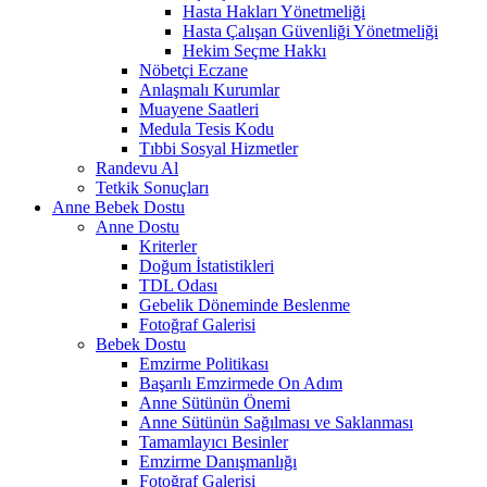
Hasta Hakları Yönetmeliği
Hasta Çalışan Güvenliği Yönetmeliği
Hekim Seçme Hakkı
Nöbetçi Eczane
Anlaşmalı Kurumlar
Muayene Saatleri
Medula Tesis Kodu
Tıbbi Sosyal Hizmetler
Randevu Al
Tetkik Sonuçları
Anne Bebek Dostu
Anne Dostu
Kriterler
Doğum İstatistikleri
TDL Odası
Gebelik Döneminde Beslenme
Fotoğraf Galerisi
Bebek Dostu
Emzirme Politikası
Başarılı Emzirmede On Adım
Anne Sütünün Önemi
Anne Sütünün Sağılması ve Saklanması
Tamamlayıcı Besinler
Emzirme Danışmanlığı
Fotoğraf Galerisi