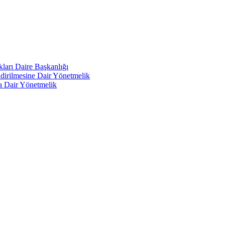
kları Daire Başkanlığı
endirilmesine Dair Yönetmelik
a Dair Yönetmelik