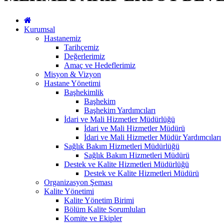
Kurumsal
Hastanemiz
Tarihçemiz
Değerlerimiz
Amaç ve Hedeflerimiz
Misyon & Vizyon
Hastane Yönetimi
Başhekimlik
Başhekim
Başhekim Yardımcıları
İdari ve Mali Hizmetler Müdürlüğü
İdari ve Mali Hizmetler Müdürü
İdari ve Mali Hizmetler Müdür Yardımcıları
Sağlık Bakım Hizmetleri Müdürlüğü
Sağlık Bakım Hizmetleri Müdürü
Destek ve Kalite Hizmetleri Müdürlüğü
Destek ve Kalite Hizmetleri Müdürü
Organizasyon Şeması
Kalite Yönetimi
Kalite Yönetim Birimi
Bölüm Kalite Sorumluları
Komite ve Ekipler