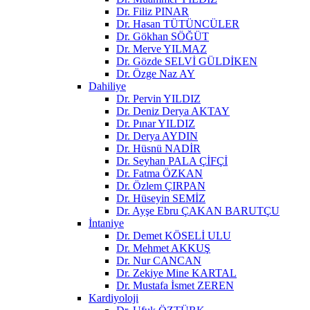
Dr. Filiz PINAR
Dr. Hasan TÜTÜNCÜLER
Dr. Gökhan SÖĞÜT
Dr. Merve YILMAZ
Dr. Gözde SELVİ GÜLDİKEN
Dr. Özge Naz AY
Dahiliye
Dr. Pervin YILDIZ
Dr. Deniz Derya AKTAY
Dr. Pınar YILDIZ
Dr. Derya AYDIN
Dr. Hüsnü NADİR
Dr. Seyhan PALA ÇİFÇİ
Dr. Fatma ÖZKAN
Dr. Özlem ÇIRPAN
Dr. Hüseyin SEMİZ
Dr. Ayşe Ebru ÇAKAN BARUTÇU
İntaniye
Dr. Demet KÖSELİ ULU
Dr. Mehmet AKKUŞ
Dr. Nur CANCAN
Dr. Zekiye Mine KARTAL
Dr. Mustafa İsmet ZEREN
Kardiyoloji