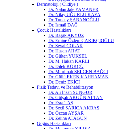
Dermatoloji ( Cildiye )
Dr. Nalan Jale YAMANER
Dr. Nilay UĞURLU KAYA
Dr. Tuncay ŞABANOĞLU
Dr. İsmail DAĞ
Çocuk Hastalıkları
Dr. Başak AKYÜZ
Dr. Emine Özlem ÇARIKÇIOĞLU
Dr. Seval ÇOLAK
Dr. Hasan AHAT
Dr. Gülten YÜKSEL
Dr. M. Hakan KARLI
Dr. Dilek KÖKÇÜ
Dr. Mihrimah SELCEN BAĞCI
Dr. Güllü EKEN KAHRAMAN
Dr. Deniz EKİCİ
Fizik Tedavi ve Rehabilitasyon
Dr. Ali İhsan SUNGUR
Dr. Gülşah AKGÜN ALTAN
Dr. Esra TAŞ
Dr. Seçil SARICA AKBAŞ
Dr. Özcan AYŞAR
Dr. Zeliha ATAGÜN
Göğüs Hastalıkları
Dr. Muammer YILDIZ