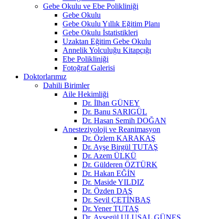
Gebe Okulu ve Ebe Polikliniği
Gebe Okulu
Gebe Okulu Yıllık Eğitim Planı
Gebe Okulu İstatistikleri
Uzaktan Eğitim Gebe Okulu
Annelik Yolculuğu Kitapçığı
Ebe Polikliniği
Fotoğraf Galerisi
Doktorlarımız
Dahili Birimler
Aile Hekimliği
Dr. İlhan GÜNEY
Dr. Banu SARIGÜL
Dr. Hasan Semih DOĞAN
Anesteziyoloji ve Reanimasyon
Dr. Özlem KARAKAŞ
Dr. Ayşe Birgül TUTAŞ
Dr. Azem ÜLKÜ
Dr. Gülderen ÖZTÜRK
Dr. Hakan EĞİN
Dr. Maside YILDIZ
Dr. Özden DAŞ
Dr. Sevil ÇETİNBAŞ
Dr. Yener TUTAŞ
Dr. Ayşegül ULUSAL GÜNEŞ