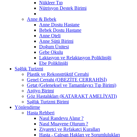
Nükleer Tıp
Nütrisyon Destek Birimi
Anne & Bebek
Anne Dostu Hastane
Bebek Dostu Hastane
Anne Oteli
Anne Sütü Birimi
Doğum Ünitesi
Gebe Okulu
Laktasyon ve Relaktasyon Polikliniği
Ebe Polikliniği
Sağlık Turizmi
Plastik ve Rekonstrüktif Cerrahi
Genel Cerrahi (OBEZİTE CERRAHİSİ)
Getat (Geleneksel ve Tamamlayıcı Tıp Birimi)
Anjiyo Birimi
Göz Hastalıkları (KATARAKT AMELİYATI)
Sağlık Turizmi Birimi
Yönlendirme
Hasta Rehberi
Nasıl Randevu Alınır ?
Nasıl Muayene Olurum ?
Ziyaretçi ve Refakatçi Kuralları
Hasta - Çalışan Hakları ve Sorumlulukları