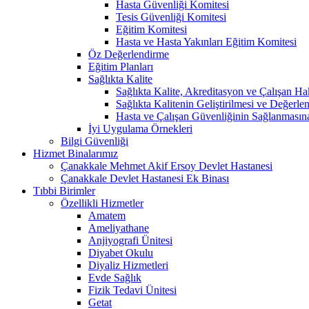
Hasta Güvenliği Komitesi
Tesis Güvenliği Komitesi
Eğitim Komitesi
Hasta ve Hasta Yakınları Eğitim Komitesi
Öz Değerlendirme
Eğitim Planları
Sağlıkta Kalite
Sağlıkta Kalite, Akreditasyon ve Çalışan Ha
Sağlıkta Kalitenin Geliştirilmesi ve Değerl
Hasta ve Çalışan Güvenliğinin Sağlanmasın
İyi Uygulama Örnekleri
Bilgi Güvenliği
Hizmet Binalarımız
Çanakkale Mehmet Akif Ersoy Devlet Hastanesi
Çanakkale Devlet Hastanesi Ek Binası
Tıbbi Birimler
Özellikli Hizmetler
Amatem
Ameliyathane
Anjiyografi Ünitesi
Diyabet Okulu
Diyaliz Hizmetleri
Evde Sağlık
Fizik Tedavi Ünitesi
Getat