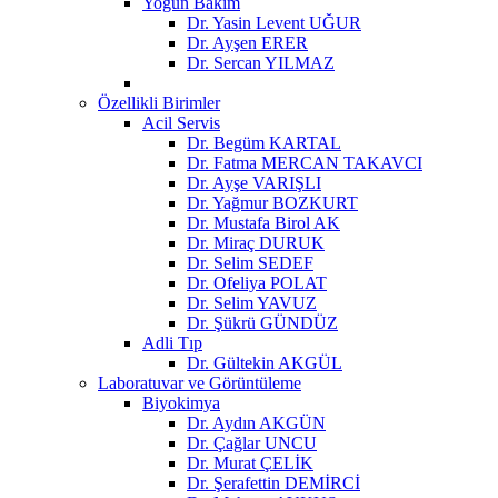
Yoğun Bakım
Dr. Yasin Levent UĞUR
Dr. Ayşen ERER
Dr. Sercan YILMAZ
Özellikli Birimler
Acil Servis
Dr. Begüm KARTAL
Dr. Fatma MERCAN TAKAVCI
Dr. Ayşe VARIŞLI
Dr. Yağmur BOZKURT
Dr. Mustafa Birol AK
Dr. Miraç DURUK
Dr. Selim SEDEF
Dr. Ofeliya POLAT
Dr. Selim YAVUZ
Dr. Şükrü GÜNDÜZ
Adli Tıp
Dr. Gültekin AKGÜL
Laboratuvar ve Görüntüleme
Biyokimya
Dr. Aydın AKGÜN
Dr. Çağlar UNCU
Dr. Murat ÇELİK
Dr. Şerafettin DEMİRCİ