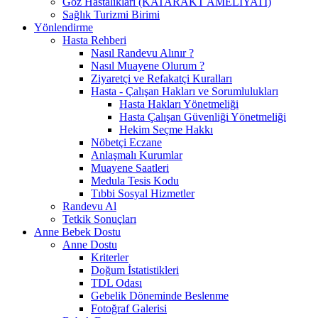
Göz Hastalıkları (KATARAKT AMELİYATI)
Sağlık Turizmi Birimi
Yönlendirme
Hasta Rehberi
Nasıl Randevu Alınır ?
Nasıl Muayene Olurum ?
Ziyaretçi ve Refakatçi Kuralları
Hasta - Çalışan Hakları ve Sorumlulukları
Hasta Hakları Yönetmeliği
Hasta Çalışan Güvenliği Yönetmeliği
Hekim Seçme Hakkı
Nöbetçi Eczane
Anlaşmalı Kurumlar
Muayene Saatleri
Medula Tesis Kodu
Tıbbi Sosyal Hizmetler
Randevu Al
Tetkik Sonuçları
Anne Bebek Dostu
Anne Dostu
Kriterler
Doğum İstatistikleri
TDL Odası
Gebelik Döneminde Beslenme
Fotoğraf Galerisi