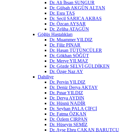
Dr. Ali İhsan SUNGUR
Dr. Gülşah AKGÜN ALTAN
Dr. Esra TAŞ
Dr. Seçil SARICA AKBAŞ
Dr. Özcan AYŞAR
Dr. Zeliha ATAGÜN
Göğüs Hastalıkları
Dr. Muammer YILDIZ
Dr. Filiz PINAR
Dr. Hasan TÜTÜNCÜLER
Dr. Gökhan SÖĞÜT
Dr. Merve YILMAZ
Dr. Gözde SELVİ GÜLDİKEN
Dr. Özge Naz AY
Dahiliye
Dr. Pervin YILDIZ
Dr. Deniz Derya AKTAY
Dr. Pınar YILDIZ
Dr. Derya AYDIN
Dr. Hüsnü NADİR
Dr. Seyhan PALA ÇİFÇİ
Dr. Fatma ÖZKAN
Dr. Özlem ÇIRPAN
Dr. Hüseyin SEMİZ
Dr. Ayşe Ebru ÇAKAN BARUTÇU