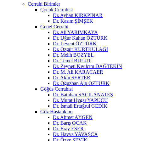
Cerrahi Birimler
Çocuk Cerrahisi
Dr. Ayhan KIRKPINAR
Dr. Kasım ŞİMŞEK
Genel Cerrahi
Dr. Ali YARIMKAYA
Dr. Uğur Kahan ÖZTÜRK
Dr. Levent ÖZTÜRK
Dr. Özgür KURTKULAĞI
Dr. Melih BOZYEL
Dr. Temel BULUT
Dr. Zeyneti Kıvılcım DAĞTEKİN
Dr. M. Ali KARACAER
Dr. Akın SERTER
Dr. Oğuzhan Alp ÖZTÜRK
Göğüs Cerrahisi
Dr. Batuhan SAÇILANATEŞ
Dr. Murat Uygar YAPUCU
Dr. İsmail Ertuğrul GEDİK
Göz Hastalıkları
Dr. Ahmet AYGEN
Dr. Barış OCAK
Dr. Eray ESER
Dr. Havva YAVAŞCA
Dr. Özge ŞEVİK