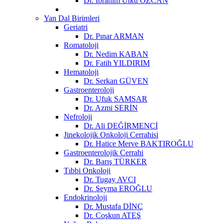
Dr. İbrahim Utku ÖZCAN
Yan Dal Birimleri
Geriatri
Dr. Pınar ARMAN
Romatoloji
Dr. Nedim KABAN
Dr. Fatih YILDIRIM
Hematoloji
Dr. Serkan GÜVEN
Gastroenteroloji
Dr. Ufuk SAMSAR
Dr. Azmi SERİN
Nefroloji
Dr. Ali DEĞİRMENCİ
Jinekolojik Onkoloji Cerrahisi
Dr. Hatice Merve BAKTIROĞLU
Gastroenterolojik Cerrahi
Dr. Barış TÜRKER
Tıbbi Onkoloji
Dr. Tugay AVCI
Dr. Şeyma EROĞLU
Endokrinoloji
Dr. Mustafa DİNÇ
Dr. Coşkun ATEŞ