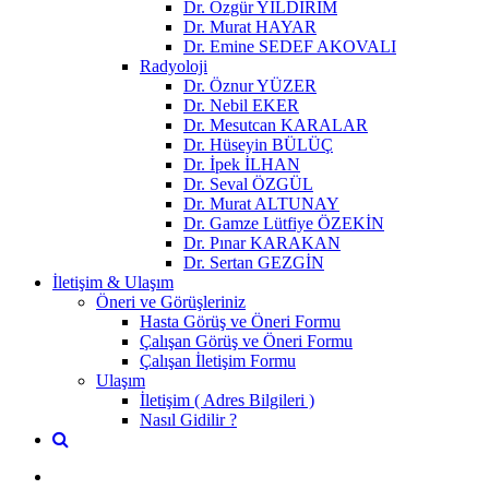
Dr. Özgür YILDIRIM
Dr. Murat HAYAR
Dr. Emine SEDEF AKOVALI
Radyoloji
Dr. Öznur YÜZER
Dr. Nebil EKER
Dr. Mesutcan KARALAR
Dr. Hüseyin BÜLÜÇ
Dr. İpek İLHAN
Dr. Seval ÖZGÜL
Dr. Murat ALTUNAY
Dr. Gamze Lütfiye ÖZEKİN
Dr. Pınar KARAKAN
Dr. Sertan GEZGİN
İletişim & Ulaşım
Öneri ve Görüşleriniz
Hasta Görüş ve Öneri Formu
Çalışan Görüş ve Öneri Formu
Çalışan İletişim Formu
Ulaşım
İletişim ( Adres Bilgileri )
Nasıl Gidilir ?