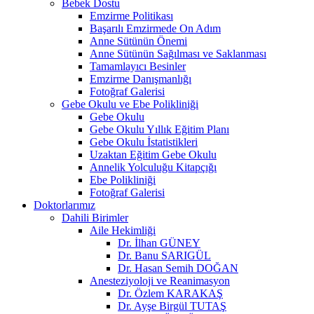
Bebek Dostu
Emzirme Politikası
Başarılı Emzirmede On Adım
Anne Sütünün Önemi
Anne Sütünün Sağılması ve Saklanması
Tamamlayıcı Besinler
Emzirme Danışmanlığı
Fotoğraf Galerisi
Gebe Okulu ve Ebe Polikliniği
Gebe Okulu
Gebe Okulu Yıllık Eğitim Planı
Gebe Okulu İstatistikleri
Uzaktan Eğitim Gebe Okulu
Annelik Yolculuğu Kitapçığı
Ebe Polikliniği
Fotoğraf Galerisi
Doktorlarımız
Dahili Birimler
Aile Hekimliği
Dr. İlhan GÜNEY
Dr. Banu SARIGÜL
Dr. Hasan Semih DOĞAN
Anesteziyoloji ve Reanimasyon
Dr. Özlem KARAKAŞ
Dr. Ayşe Birgül TUTAŞ