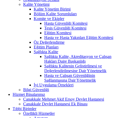
Kalite Yönetimi
Kalite Yönetim Birimi
Bölüm Kalite Sorumluları
Komite ve Ekipler
Hasta Güvenliği Komitesi
Tesis Güvenliği Komitesi
Eğitim Komitesi
Hasta ve Hasta Yakınları Eğitim Komitesi
Öz Değerlendirme
Eğitim Planları
Sağlıkta Kalite
Sağlıkta Kalite, Akreditasyon ve Çalışan
Hakları Daire Başkanlığı
Sağlıkta Kalitenin Geliştirilmesi ve
Değerlendirilmesine Dair Yönetmelik
Hasta ve Çalışan Güvenliğinin
Sağlanmasına Dair Yönetmelik
İyi Uygulama Örnekleri
Bilgi Güvenliği
Hizmet Binalarımız
Çanakkale Mehmet Akif Ersoy Devlet Hastanesi
Çanakkale Devlet Hastanesi Ek Binası
Tıbbi Birimler
Özellikli Hizmetler