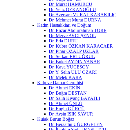
Dr. Murat HAMURCU
Dr. Yeliz ÖZKANOĞLU
Dr. Azersara VURAL KARAKILIÇ
Dr. Mehmet Murat DURNA
Kadın Hastalıkları ve Doğum
Dr. Enzar Abdurrahman TÖRE
Dr. Merve AVCI ŞENOL
Dr. Eda DURU
Dr. Kübra ÖZKAN KARACAER
Dr. Pınar ÖZALP UZLAR
Dr. Serkan ERTUĞRUL
Dr. Buket AYDIN YANAR
Dr. Kaya YÜCESOY
Dr. Y. Selin ULU ÖZARI
Dr. Melek KARA
Kalp ve Damar Cerrahisi
Dr. Ahmet EKİN
Dr. Buğra DESTAN
Dr. Salih Kıvanç BAYATLI
Dr. Ahmet ÜNLÜ
Dr. Engin GÜRCÜ
Dr. Ayşin IŞIK SAVUR
Kulak Burun Boğaz
Dr. Beraattin UĞURGELEN
Dr. İbrahim Serhat BASUTCU