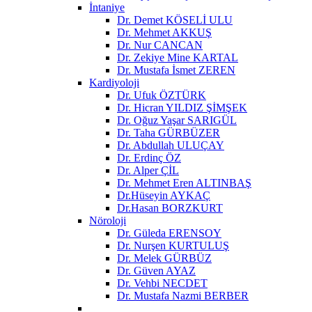
İntaniye
Dr. Demet KÖSELİ ULU
Dr. Mehmet AKKUŞ
Dr. Nur CANCAN
Dr. Zekiye Mine KARTAL
Dr. Mustafa İsmet ZEREN
Kardiyoloji
Dr. Ufuk ÖZTÜRK
Dr. Hicran YILDIZ ŞİMŞEK
Dr. Oğuz Yaşar SARIGÜL
Dr. Taha GÜRBÜZER
Dr. Abdullah ULUÇAY
Dr. Erdinç ÖZ
Dr. Alper ÇİL
Dr. Mehmet Eren ALTINBAŞ
Dr.Hüseyin AYKAÇ
Dr.Hasan BORZKURT
Nöroloji
Dr. Güleda ERENSOY
Dr. Nurşen KURTULUŞ
Dr. Melek GÜRBÜZ
Dr. Güven AYAZ
Dr. Vehbi NECDET
Dr. Mustafa Nazmi BERBER