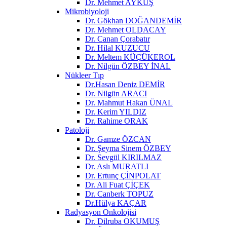
Dr. Mehmet AYKUŞ
Mikrobiyoloji
Dr. Gökhan DOĞANDEMİR
Dr. Mehmet OLDACAY
Dr. Canan Çorabatır
Dr. Hilal KUZUCU
Dr. Meltem KÜÇÜKEROL
Dr. Nilgün ÖZBEY İNAL
Nükleer Tıp
Dr.Hasan Deniz DEMİR
Dr. Nilgün ARACI
Dr. Mahmut Hakan ÜNAL
Dr. Kerim YILDIZ
Dr. Rahime ORAK
Patoloji
Dr. Gamze ÖZCAN
Dr. Şeyma Sinem ÖZBEY
Dr. Sevgül KIRILMAZ
Dr. Aslı MURATLI
Dr. Ertunç ÇİNPOLAT
Dr. Ali Fuat ÇİÇEK
Dr. Canberk TOPUZ
Dr.Hülya KAÇAR
Radyasyon Onkolojisi
Dr. Dilruba OKUMUŞ