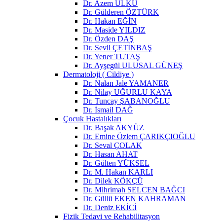
Dr. Azem ÜLKÜ
Dr. Gülderen ÖZTÜRK
Dr. Hakan EĞİN
Dr. Maside YILDIZ
Dr. Özden DAŞ
Dr. Sevil ÇETİNBAŞ
Dr. Yener TUTAŞ
Dr. Ayşegül ULUSAL GÜNEŞ
Dermatoloji ( Cildiye )
Dr. Nalan Jale YAMANER
Dr. Nilay UĞURLU KAYA
Dr. Tuncay ŞABANOĞLU
Dr. İsmail DAĞ
Çocuk Hastalıkları
Dr. Başak AKYÜZ
Dr. Emine Özlem ÇARIKÇIOĞLU
Dr. Seval ÇOLAK
Dr. Hasan AHAT
Dr. Gülten YÜKSEL
Dr. M. Hakan KARLI
Dr. Dilek KÖKÇÜ
Dr. Mihrimah SELCEN BAĞCI
Dr. Güllü EKEN KAHRAMAN
Dr. Deniz EKİCİ
Fizik Tedavi ve Rehabilitasyon