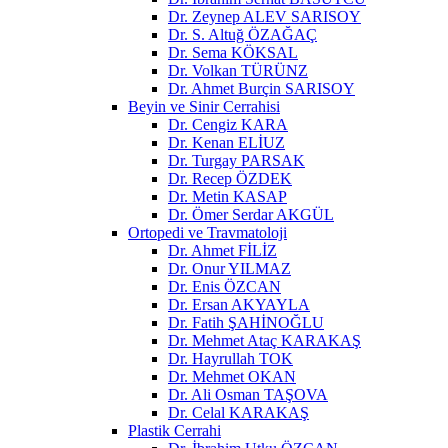
Dr. Zeynep ALEV SARISOY
Dr. S. Altuğ ÖZAĞAÇ
Dr. Sema KÖKSAL
Dr. Volkan TÜRÜNZ
Dr. Ahmet Burçin SARISOY
Beyin ve Sinir Cerrahisi
Dr. Cengiz KARA
Dr. Kenan ELİUZ
Dr. Turgay PARSAK
Dr. Recep ÖZDEK
Dr. Metin KASAP
Dr. Ömer Serdar AKGÜL
Ortopedi ve Travmatoloji
Dr. Ahmet FİLİZ
Dr. Onur YILMAZ
Dr. Enis ÖZCAN
Dr. Ersan AKYAYLA
Dr. Fatih ŞAHİNOĞLU
Dr. Mehmet Ataç KARAKAŞ
Dr. Hayrullah TOK
Dr. Mehmet OKAN
Dr. Ali Osman TAŞOVA
Dr. Celal KARAKAŞ
Plastik Cerrahi