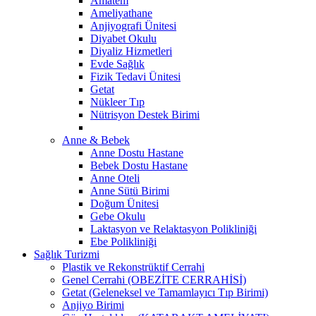
Amatem
Ameliyathane
Anjiyografi Ünitesi
Diyabet Okulu
Diyaliz Hizmetleri
Evde Sağlık
Fizik Tedavi Ünitesi
Getat
Nükleer Tıp
Nütrisyon Destek Birimi
Anne & Bebek
Anne Dostu Hastane
Bebek Dostu Hastane
Anne Oteli
Anne Sütü Birimi
Doğum Ünitesi
Gebe Okulu
Laktasyon ve Relaktasyon Polikliniği
Ebe Polikliniği
Sağlık Turizmi
Plastik ve Rekonstrüktif Cerrahi
Genel Cerrahi (OBEZİTE CERRAHİSİ)
Getat (Geleneksel ve Tamamlayıcı Tıp Birimi)
Anjiyo Birimi