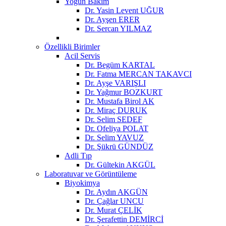
Yoğun Bakım
Dr. Yasin Levent UĞUR
Dr. Ayşen ERER
Dr. Sercan YILMAZ
Özellikli Birimler
Acil Servis
Dr. Begüm KARTAL
Dr. Fatma MERCAN TAKAVCI
Dr. Ayşe VARIŞLI
Dr. Yağmur BOZKURT
Dr. Mustafa Birol AK
Dr. Miraç DURUK
Dr. Selim SEDEF
Dr. Ofeliya POLAT
Dr. Selim YAVUZ
Dr. Şükrü GÜNDÜZ
Adli Tıp
Dr. Gültekin AKGÜL
Laboratuvar ve Görüntüleme
Biyokimya
Dr. Aydın AKGÜN
Dr. Çağlar UNCU
Dr. Murat ÇELİK
Dr. Şerafettin DEMİRCİ