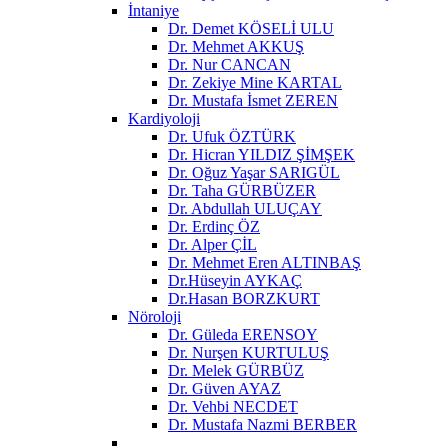
İntaniye
Dr. Demet KÖSELİ ULU
Dr. Mehmet AKKUŞ
Dr. Nur CANCAN
Dr. Zekiye Mine KARTAL
Dr. Mustafa İsmet ZEREN
Kardiyoloji
Dr. Ufuk ÖZTÜRK
Dr. Hicran YILDIZ ŞİMŞEK
Dr. Oğuz Yaşar SARIGÜL
Dr. Taha GÜRBÜZER
Dr. Abdullah ULUÇAY
Dr. Erdinç ÖZ
Dr. Alper ÇİL
Dr. Mehmet Eren ALTINBAŞ
Dr.Hüseyin AYKAÇ
Dr.Hasan BORZKURT
Nöroloji
Dr. Güleda ERENSOY
Dr. Nurşen KURTULUŞ
Dr. Melek GÜRBÜZ
Dr. Güven AYAZ
Dr. Vehbi NECDET
Dr. Mustafa Nazmi BERBER