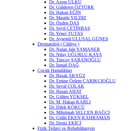
Dr. Azem ÜLKÜ
Dr. Gülderen ÖZTÜRK
Dr. Hakan EĞİN
Dr. Maside YILDIZ
Dr. Özden DAŞ
Dr. Sevil ÇETİNBAŞ
Dr. Yener TUTAŞ
Dr. Ayşegül ULUSAL GÜNEŞ
Dermatoloji ( Cildiye )
Dr. Nalan Jale YAMANER
Dr. Nilay UĞURLU KAYA
Dr. Tuncay ŞABANOĞLU
Dr. İsmail DAĞ
Çocuk Hastalıkları
Dr. Başak AKYÜZ
Dr. Emine Özlem ÇARIKÇIOĞLU
Dr. Seval ÇOLAK
Dr. Hasan AHAT
Dr. Gülten YÜKSEL
Dr. M. Hakan KARLI
Dr. Dilek KÖKÇÜ
Dr. Mihrimah SELCEN BAĞCI
Dr. Güllü EKEN KAHRAMAN
Dr. Deniz EKİCİ
Fizik Tedavi ve Rehabilitasyon