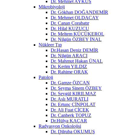
Dr. Mehmet AYKUŞ
Mikrobiyoloji
Dr. Gökhan DOĞANDEMİR
Dr. Mehmet OLDACAY
Dr. Canan Çorabatır
Dr. Hilal KUZUCU
Dr. Meltem KÜÇÜKEROL
Dr. Nilgün ÖZBEY İNAL
Nükleer Tıp
Dr.Hasan Deniz DEMİR
Dr. Nilgün ARACI
Dr. Mahmut Hakan ÜNAL
Dr. Kerim YILDIZ
Dr. Rahime ORAK
Patoloji
Dr. Gamze ÖZCAN
Dr. Şeyma Sinem ÖZBEY
Dr. Sevgül KIRILMAZ
Dr. Aslı MURATLI
Dr. Ertunç ÇİNPOLAT
Dr. Ali Fuat ÇİÇEK
Dr. Canberk TOPUZ
Dr.Hülya KAÇAR
Radyasyon Onkolojisi
Dr. Dilruba OKUMUŞ