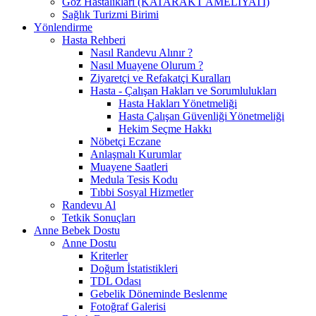
Göz Hastalıkları (KATARAKT AMELİYATI)
Sağlık Turizmi Birimi
Yönlendirme
Hasta Rehberi
Nasıl Randevu Alınır ?
Nasıl Muayene Olurum ?
Ziyaretçi ve Refakatçi Kuralları
Hasta - Çalışan Hakları ve Sorumlulukları
Hasta Hakları Yönetmeliği
Hasta Çalışan Güvenliği Yönetmeliği
Hekim Seçme Hakkı
Nöbetçi Eczane
Anlaşmalı Kurumlar
Muayene Saatleri
Medula Tesis Kodu
Tıbbi Sosyal Hizmetler
Randevu Al
Tetkik Sonuçları
Anne Bebek Dostu
Anne Dostu
Kriterler
Doğum İstatistikleri
TDL Odası
Gebelik Döneminde Beslenme
Fotoğraf Galerisi