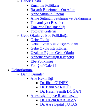
Bebek Dostu
Emzirme Politikası
Başarılı Emzirmede On Adım
Anne Sütünün Önemi
Anne Sütünün Sağılması ve Saklanması
Tamamlayıcı Besinler
Emzirme Danışmanlığı
Fotoğraf Galerisi
Gebe Okulu ve Ebe Polikliniği
Gebe Okulu
Gebe Okulu Yıllık Eğitim Planı
Gebe Okulu İstatistikleri
Uzaktan Eğitim Gebe Okulu
Annelik Yolculuğu Kitapçığı
Ebe Polikliniği
Fotoğraf Galerisi
Doktorlarımız
Dahili Birimler
Aile Hekimliği
Dr. İlhan GÜNEY
Dr. Banu SARIGÜL
Dr. Hasan Semih DOĞAN
Anesteziyoloji ve Reanimasyon
Dr. Özlem KARAKAŞ
Dr. Ayşe Birgül TUTAŞ