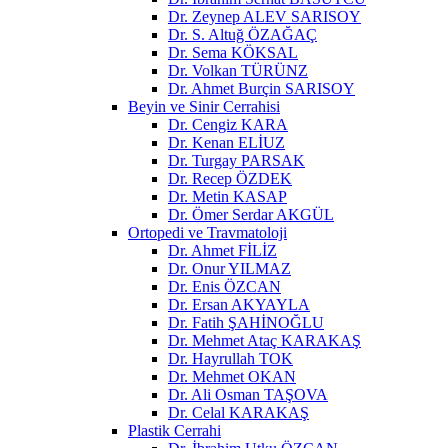
Dr. Zeynep ALEV SARISOY
Dr. S. Altuğ ÖZAĞAÇ
Dr. Sema KÖKSAL
Dr. Volkan TÜRÜNZ
Dr. Ahmet Burçin SARISOY
Beyin ve Sinir Cerrahisi
Dr. Cengiz KARA
Dr. Kenan ELİUZ
Dr. Turgay PARSAK
Dr. Recep ÖZDEK
Dr. Metin KASAP
Dr. Ömer Serdar AKGÜL
Ortopedi ve Travmatoloji
Dr. Ahmet FİLİZ
Dr. Onur YILMAZ
Dr. Enis ÖZCAN
Dr. Ersan AKYAYLA
Dr. Fatih ŞAHİNOĞLU
Dr. Mehmet Ataç KARAKAŞ
Dr. Hayrullah TOK
Dr. Mehmet OKAN
Dr. Ali Osman TAŞOVA
Dr. Celal KARAKAŞ
Plastik Cerrahi