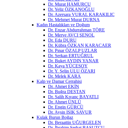
Dr. Murat HAMURCU
Dr. Yeliz ÖZKANOĞLU
Dr. Azersara VURAL KARAKILIÇ
Dr. Mehmet Murat DURNA
Kadın Hastalıkları ve Doğum
Dr. Enzar Abdurrahman TÖRE
Dr. Merve AVCI ŞENOL
Dr. Eda DURU
Dr. Kübra ÖZKAN KARACAER
Dr. Pınar ÖZALP UZLAR
Dr. Serkan ERTUĞRUL
Dr. Buket AYDIN YANAR
Dr. Kaya YÜCESOY
Dr. Y. Selin ULU ÖZARI
Dr. Melek KARA
Kalp ve Damar Cerrahisi
Dr. Ahmet EKİN
Dr. Buğra DESTAN
Dr. Salih Kıvanç BAYATLI
Dr. Ahmet ÜNLÜ
Dr. Engin GÜRCÜ
Dr. Ayşin IŞIK SAVUR
Kulak Burun Boğaz
Dr. Beraattin UĞURGELEN
Dr. İbrahim Serhat BASUTCU