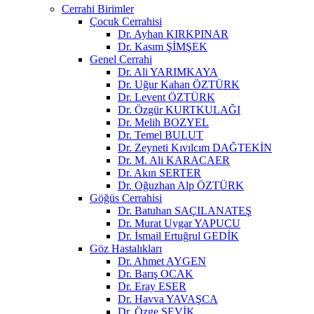
Cerrahi Birimler
Çocuk Cerrahisi
Dr. Ayhan KIRKPINAR
Dr. Kasım ŞİMŞEK
Genel Cerrahi
Dr. Ali YARIMKAYA
Dr. Uğur Kahan ÖZTÜRK
Dr. Levent ÖZTÜRK
Dr. Özgür KURTKULAĞI
Dr. Melih BOZYEL
Dr. Temel BULUT
Dr. Zeyneti Kıvılcım DAĞTEKİN
Dr. M. Ali KARACAER
Dr. Akın SERTER
Dr. Oğuzhan Alp ÖZTÜRK
Göğüs Cerrahisi
Dr. Batuhan SAÇILANATEŞ
Dr. Murat Uygar YAPUCU
Dr. İsmail Ertuğrul GEDİK
Göz Hastalıkları
Dr. Ahmet AYGEN
Dr. Barış OCAK
Dr. Eray ESER
Dr. Havva YAVAŞCA
Dr. Özge ŞEVİK