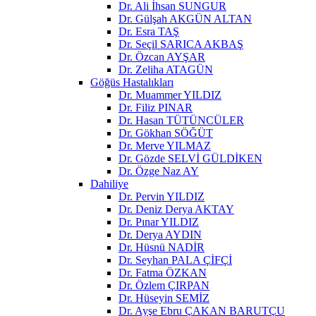
Dr. Ali İhsan SUNGUR
Dr. Gülşah AKGÜN ALTAN
Dr. Esra TAŞ
Dr. Seçil SARICA AKBAŞ
Dr. Özcan AYŞAR
Dr. Zeliha ATAGÜN
Göğüs Hastalıkları
Dr. Muammer YILDIZ
Dr. Filiz PINAR
Dr. Hasan TÜTÜNCÜLER
Dr. Gökhan SÖĞÜT
Dr. Merve YILMAZ
Dr. Gözde SELVİ GÜLDİKEN
Dr. Özge Naz AY
Dahiliye
Dr. Pervin YILDIZ
Dr. Deniz Derya AKTAY
Dr. Pınar YILDIZ
Dr. Derya AYDIN
Dr. Hüsnü NADİR
Dr. Seyhan PALA ÇİFÇİ
Dr. Fatma ÖZKAN
Dr. Özlem ÇIRPAN
Dr. Hüseyin SEMİZ
Dr. Ayşe Ebru ÇAKAN BARUTÇU