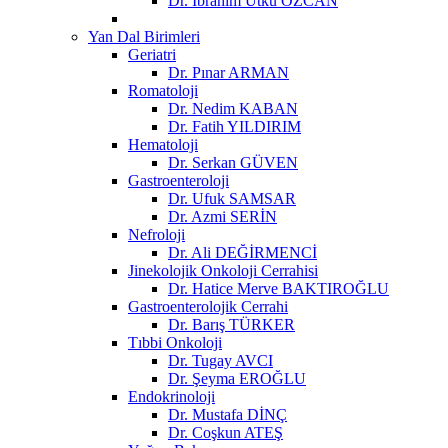
Dr. İbrahim Utku ÖZCAN
Yan Dal Birimleri
Geriatri
Dr. Pınar ARMAN
Romatoloji
Dr. Nedim KABAN
Dr. Fatih YILDIRIM
Hematoloji
Dr. Serkan GÜVEN
Gastroenteroloji
Dr. Ufuk SAMSAR
Dr. Azmi SERİN
Nefroloji
Dr. Ali DEĞİRMENCİ
Jinekolojik Onkoloji Cerrahisi
Dr. Hatice Merve BAKTIROĞLU
Gastroenterolojik Cerrahi
Dr. Barış TÜRKER
Tıbbi Onkoloji
Dr. Tugay AVCI
Dr. Şeyma EROĞLU
Endokrinoloji
Dr. Mustafa DİNÇ
Dr. Coşkun ATEŞ