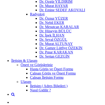
Dr. Özgür YILDIRIM
Dr. Murat HAYAR
Dr. Emine SEDEF AKOVALI
Radyoloji
Dr. Öznur YÜZER
Dr. Nebil EKER
Dr. Mesutcan KARALAR
Dr. Hüseyin BÜLÜÇ
Dr. İpek İLHAN
Dr. Seval ÖZGÜL
Dr. Murat ALTUNAY
Dr. Gamze Lütfiye ÖZEKİN
Dr. Pınar KARAKAN
Dr. Sertan GEZGİN
İletişim & Ulaşım
Öneri ve Görüşleriniz
Hasta Görüş ve Öneri Formu
Çalışan Görüş ve Öneri Formu
Çalışan İletişim Formu
Ulaşım
İletişim ( Adres Bilgileri )
Nasıl Gidilir ?