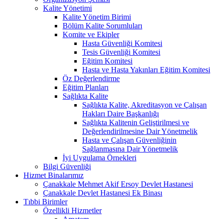
Kalite Yönetimi
Kalite Yönetim Birimi
Bölüm Kalite Sorumluları
Komite ve Ekipler
Hasta Güvenliği Komitesi
Tesis Güvenliği Komitesi
Eğitim Komitesi
Hasta ve Hasta Yakınları Eğitim Komitesi
Öz Değerlendirme
Eğitim Planları
Sağlıkta Kalite
Sağlıkta Kalite, Akreditasyon ve Çalışan
Hakları Daire Başkanlığı
Sağlıkta Kalitenin Geliştirilmesi ve
Değerlendirilmesine Dair Yönetmelik
Hasta ve Çalışan Güvenliğinin
Sağlanmasına Dair Yönetmelik
İyi Uygulama Örnekleri
Bilgi Güvenliği
Hizmet Binalarımız
Çanakkale Mehmet Akif Ersoy Devlet Hastanesi
Çanakkale Devlet Hastanesi Ek Binası
Tıbbi Birimler
Özellikli Hizmetler