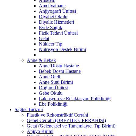
Amatem
Ameliyathane
Anjiyografi Ünitesi
Diyabet Okulu
Diyaliz Hizmetleri
Evde Sağlık
Fizik Tedavi Ünitesi
Getat
Nükleer Tıp
Nütrisyon Destek Birimi
Anne & Bebek
Anne Dostu Hastane
Bebek Dostu Hastane
Anne Oteli
Anne Sütü Birimi
Doğum Ünitesi
Gebe Okulu
Laktasyon ve Relaktasyon Polikliniği
Ebe Polikliniği
Sağlık Turizmi
Plastik ve Rekonstrüktif Cerrahi
Genel Cerrahi (OBEZİTE CERRAHİSİ)
Getat (Geleneksel ve Tamamlayıcı Tıp Birimi)
Anjiyo Birimi