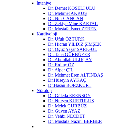
İntaniye
Dr. Demet KÖSELİ ULU
Dr. Mehmet AKKUŞ
Dr. Nur CANCAN
Dr. Zekiye Mine KARTAL
Dr. Mustafa İsmet ZEREN
Kardiyoloji
Dr. Ufuk ÖZTÜRK
Dr. Hicran YILDIZ ŞİMŞEK
Dr. Oğuz Yaşar SARIGÜL
Dr. Taha GÜRBÜZER
Dr. Abdullah ULUÇAY
Dr. Erdinç ÖZ
Dr. Alper ÇİL
Dr. Mehmet Eren ALTINBAŞ
Dr.Hüseyin AYKAÇ
Dr.Hasan BORZKURT
Nöroloji
Dr. Güleda ERENSOY
Dr. Nurşen KURTULUŞ
Dr. Melek GÜRBÜZ
Dr. Güven AYAZ
Dr. Vehbi NECDET
Dr. Mustafa Nazmi BERBER