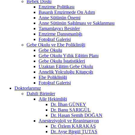
Bebek Dostu
Emzirme Politikası
Başarılı Emzirmede On Adım
Anne Sütünün Önemi
Anne Sütünün Sağılması ve Saklanması
Tamamlayıcı Besinler
Emzirme Danışmanlığı
Fotoğraf Galerisi
Gebe Okulu ve Ebe Polikliniği
Gebe Okulu
Gebe Okulu Yıllık Eğitim Planı
Gebe Okulu İstatistikleri
Uzaktan Eğitim Gebe Okulu
Annelik Yolculuğu Kitapçığı
Ebe Polikliniği
Fotoğraf Galerisi
Doktorlarımız
Dahili Birimler
Aile Hekimliği
Dr. İlhan GÜNEY
Dr. Banu SARIGÜL
Dr. Hasan Semih DOĞAN
Anesteziyoloji ve Reanimasyon
Dr. Özlem KARAKAŞ
Dr. Ayşe Birgül TUTAŞ