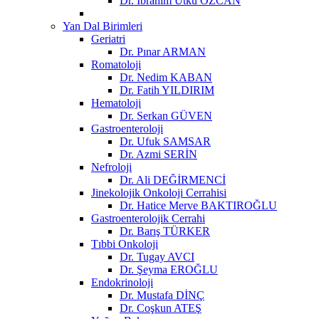
Dr. İbrahim Utku ÖZCAN
Yan Dal Birimleri
Geriatri
Dr. Pınar ARMAN
Romatoloji
Dr. Nedim KABAN
Dr. Fatih YILDIRIM
Hematoloji
Dr. Serkan GÜVEN
Gastroenteroloji
Dr. Ufuk SAMSAR
Dr. Azmi SERİN
Nefroloji
Dr. Ali DEĞİRMENCİ
Jinekolojik Onkoloji Cerrahisi
Dr. Hatice Merve BAKTIROĞLU
Gastroenterolojik Cerrahi
Dr. Barış TÜRKER
Tıbbi Onkoloji
Dr. Tugay AVCI
Dr. Şeyma EROĞLU
Endokrinoloji
Dr. Mustafa DİNÇ
Dr. Coşkun ATEŞ