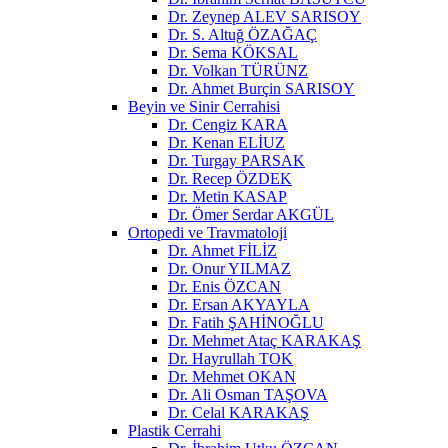
Dr. Zeynep ALEV SARISOY
Dr. S. Altuğ ÖZAĞAÇ
Dr. Sema KÖKSAL
Dr. Volkan TÜRÜNZ
Dr. Ahmet Burçin SARISOY
Beyin ve Sinir Cerrahisi
Dr. Cengiz KARA
Dr. Kenan ELİUZ
Dr. Turgay PARSAK
Dr. Recep ÖZDEK
Dr. Metin KASAP
Dr. Ömer Serdar AKGÜL
Ortopedi ve Travmatoloji
Dr. Ahmet FİLİZ
Dr. Onur YILMAZ
Dr. Enis ÖZCAN
Dr. Ersan AKYAYLA
Dr. Fatih ŞAHİNOĞLU
Dr. Mehmet Ataç KARAKAŞ
Dr. Hayrullah TOK
Dr. Mehmet OKAN
Dr. Ali Osman TAŞOVA
Dr. Celal KARAKAŞ
Plastik Cerrahi