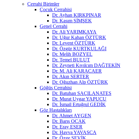
Cerrahi Birimler
Çocuk Cerrahisi
Dr. Ayhan KIRKPINAR
Dr. Kasım ŞİMŞEK
Genel Cerrahi
Dr. Ali YARIMKAYA
Dr. Uğur Kahan ÖZTÜRK
Dr. Levent ÖZTÜRK
Dr. Özgür KURTKULAĞI
Dr. Melih BOZYEL
Dr. Temel BULUT
Dr. Zeyneti Kıvılcım DAĞTEKİN
Dr. M. Ali KARACAER
Dr. Akın SERTER
Dr. Oğuzhan Alp ÖZTÜRK
Göğüs Cerrahisi
Dr. Batuhan SAÇILANATEŞ
Dr. Murat Uygar YAPUCU
Dr. İsmail Ertuğrul GEDİK
Göz Hastalıkları
Dr. Ahmet AYGEN
Dr. Barış OCAK
Dr. Eray ESER
Dr. Havva YAVAŞCA
Dr. Özge ŞEVİK