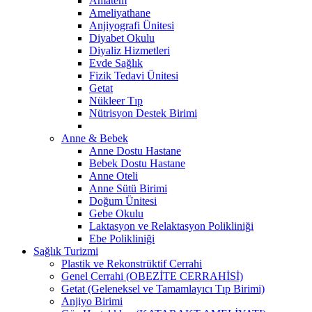
Amatem
Ameliyathane
Anjiyografi Ünitesi
Diyabet Okulu
Diyaliz Hizmetleri
Evde Sağlık
Fizik Tedavi Ünitesi
Getat
Nükleer Tıp
Nütrisyon Destek Birimi
Anne & Bebek
Anne Dostu Hastane
Bebek Dostu Hastane
Anne Oteli
Anne Sütü Birimi
Doğum Ünitesi
Gebe Okulu
Laktasyon ve Relaktasyon Polikliniği
Ebe Polikliniği
Sağlık Turizmi
Plastik ve Rekonstrüktif Cerrahi
Genel Cerrahi (OBEZİTE CERRAHİSİ)
Getat (Geleneksel ve Tamamlayıcı Tıp Birimi)
Anjiyo Birimi