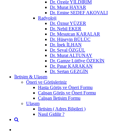
Dr. Özgür YILDIRIM
Dr. Murat HAYAR
Dr. Emine SEDEF AKOVALI
Radyoloji
Dr. Öznur YÜZER
Dr. Nebil EKER
Dr. Mesutcan KARALAR
Dr. Hüseyin BÜLÜÇ
Dr. İpek İLHAN
Dr. Seval ÖZGÜL
Dr. Murat ALTUNAY
Dr. Gamze Lütfiye ÖZEKİN
Dr. Pınar KARAKAN
Dr. Sertan GEZGİN
İletişim & Ulaşım
Öneri ve Görüşleriniz
Hasta Görüş ve Öneri Formu
Çalışan Görüş ve Öneri Formu
Çalışan İletişim Formu
Ulaşım
İletişim ( Adres Bilgileri )
Nasıl Gidilir ?