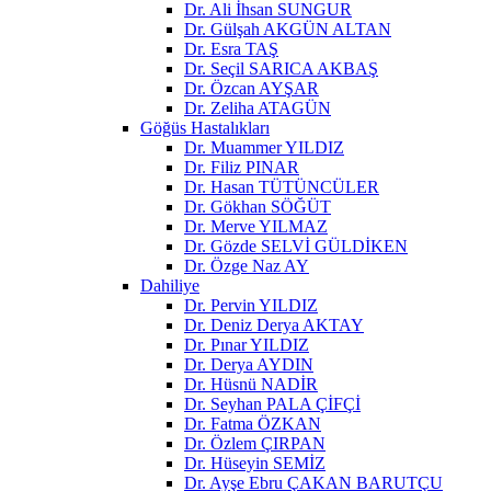
Dr. Ali İhsan SUNGUR
Dr. Gülşah AKGÜN ALTAN
Dr. Esra TAŞ
Dr. Seçil SARICA AKBAŞ
Dr. Özcan AYŞAR
Dr. Zeliha ATAGÜN
Göğüs Hastalıkları
Dr. Muammer YILDIZ
Dr. Filiz PINAR
Dr. Hasan TÜTÜNCÜLER
Dr. Gökhan SÖĞÜT
Dr. Merve YILMAZ
Dr. Gözde SELVİ GÜLDİKEN
Dr. Özge Naz AY
Dahiliye
Dr. Pervin YILDIZ
Dr. Deniz Derya AKTAY
Dr. Pınar YILDIZ
Dr. Derya AYDIN
Dr. Hüsnü NADİR
Dr. Seyhan PALA ÇİFÇİ
Dr. Fatma ÖZKAN
Dr. Özlem ÇIRPAN
Dr. Hüseyin SEMİZ
Dr. Ayşe Ebru ÇAKAN BARUTÇU