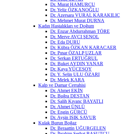
Dr. Murat HAMURCU
Dr. Yeliz ÖZKANOĞLU
Dr. Azersara VURAL KARAKILIÇ
Dr. Mehmet Murat DURNA
Kadın Hastalıkları ve Doğum
Dr. Enzar Abdurrahman TÖRE
Dr. Merve AVCI ŞENOL
Dr. Eda DURU
Dr. Kübra ÖZKAN KARACAER
Dr. Pınar ÖZALP UZLAR
Dr. Serkan ERTUĞRUL
Dr. Buket AYDIN YANAR
Dr. Kaya YÜCESOY
Dr. Y. Selin ULU ÖZARI
Dr. Melek KARA
Kalp ve Damar Cerrahisi
Dr. Ahmet EKİN
Dr. Buğra DESTAN
Dr. Salih Kıvanç BAYATLI
Dr. Ahmet ÜNLÜ
Dr. Engin GÜRCÜ
Dr. Ayşin IŞIK SAVUR
Kulak Burun Boğaz
Dr. Beraattin UĞURGELEN
Dr. İbrahim Serhat BASUTCU