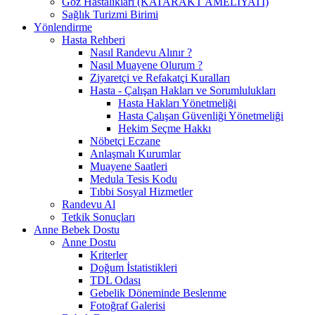
Göz Hastalıkları (KATARAKT AMELİYATI)
Sağlık Turizmi Birimi
Yönlendirme
Hasta Rehberi
Nasıl Randevu Alınır ?
Nasıl Muayene Olurum ?
Ziyaretçi ve Refakatçi Kuralları
Hasta - Çalışan Hakları ve Sorumlulukları
Hasta Hakları Yönetmeliği
Hasta Çalışan Güvenliği Yönetmeliği
Hekim Seçme Hakkı
Nöbetçi Eczane
Anlaşmalı Kurumlar
Muayene Saatleri
Medula Tesis Kodu
Tıbbi Sosyal Hizmetler
Randevu Al
Tetkik Sonuçları
Anne Bebek Dostu
Anne Dostu
Kriterler
Doğum İstatistikleri
TDL Odası
Gebelik Döneminde Beslenme
Fotoğraf Galerisi