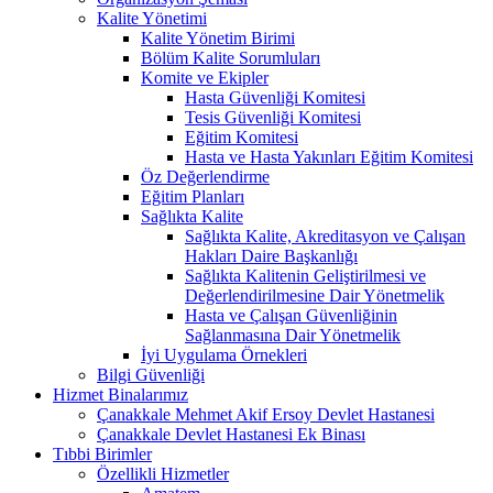
Kalite Yönetimi
Kalite Yönetim Birimi
Bölüm Kalite Sorumluları
Komite ve Ekipler
Hasta Güvenliği Komitesi
Tesis Güvenliği Komitesi
Eğitim Komitesi
Hasta ve Hasta Yakınları Eğitim Komitesi
Öz Değerlendirme
Eğitim Planları
Sağlıkta Kalite
Sağlıkta Kalite, Akreditasyon ve Çalışan
Hakları Daire Başkanlığı
Sağlıkta Kalitenin Geliştirilmesi ve
Değerlendirilmesine Dair Yönetmelik
Hasta ve Çalışan Güvenliğinin
Sağlanmasına Dair Yönetmelik
İyi Uygulama Örnekleri
Bilgi Güvenliği
Hizmet Binalarımız
Çanakkale Mehmet Akif Ersoy Devlet Hastanesi
Çanakkale Devlet Hastanesi Ek Binası
Tıbbi Birimler
Özellikli Hizmetler