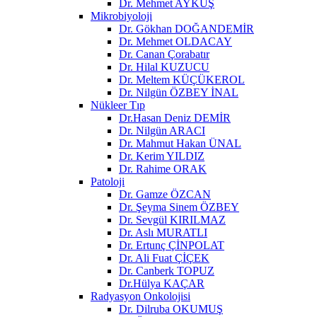
Dr. Mehmet AYKUŞ
Mikrobiyoloji
Dr. Gökhan DOĞANDEMİR
Dr. Mehmet OLDACAY
Dr. Canan Çorabatır
Dr. Hilal KUZUCU
Dr. Meltem KÜÇÜKEROL
Dr. Nilgün ÖZBEY İNAL
Nükleer Tıp
Dr.Hasan Deniz DEMİR
Dr. Nilgün ARACI
Dr. Mahmut Hakan ÜNAL
Dr. Kerim YILDIZ
Dr. Rahime ORAK
Patoloji
Dr. Gamze ÖZCAN
Dr. Şeyma Sinem ÖZBEY
Dr. Sevgül KIRILMAZ
Dr. Aslı MURATLI
Dr. Ertunç ÇİNPOLAT
Dr. Ali Fuat ÇİÇEK
Dr. Canberk TOPUZ
Dr.Hülya KAÇAR
Radyasyon Onkolojisi
Dr. Dilruba OKUMUŞ