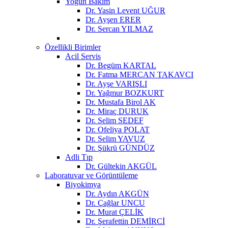
Yoğun Bakım
Dr. Yasin Levent UĞUR
Dr. Ayşen ERER
Dr. Sercan YILMAZ
Özellikli Birimler
Acil Servis
Dr. Begüm KARTAL
Dr. Fatma MERCAN TAKAVCI
Dr. Ayşe VARIŞLI
Dr. Yağmur BOZKURT
Dr. Mustafa Birol AK
Dr. Miraç DURUK
Dr. Selim SEDEF
Dr. Ofeliya POLAT
Dr. Selim YAVUZ
Dr. Şükrü GÜNDÜZ
Adli Tıp
Dr. Gültekin AKGÜL
Laboratuvar ve Görüntüleme
Biyokimya
Dr. Aydın AKGÜN
Dr. Çağlar UNCU
Dr. Murat ÇELİK
Dr. Şerafettin DEMİRCİ