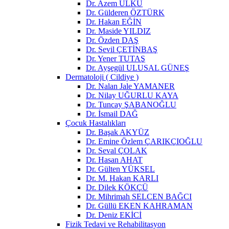
Dr. Azem ÜLKÜ
Dr. Gülderen ÖZTÜRK
Dr. Hakan EĞİN
Dr. Maside YILDIZ
Dr. Özden DAŞ
Dr. Sevil ÇETİNBAŞ
Dr. Yener TUTAŞ
Dr. Ayşegül ULUSAL GÜNEŞ
Dermatoloji ( Cildiye )
Dr. Nalan Jale YAMANER
Dr. Nilay UĞURLU KAYA
Dr. Tuncay ŞABANOĞLU
Dr. İsmail DAĞ
Çocuk Hastalıkları
Dr. Başak AKYÜZ
Dr. Emine Özlem ÇARIKÇIOĞLU
Dr. Seval ÇOLAK
Dr. Hasan AHAT
Dr. Gülten YÜKSEL
Dr. M. Hakan KARLI
Dr. Dilek KÖKÇÜ
Dr. Mihrimah SELCEN BAĞCI
Dr. Güllü EKEN KAHRAMAN
Dr. Deniz EKİCİ
Fizik Tedavi ve Rehabilitasyon