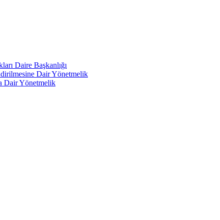
kları Daire Başkanlığı
endirilmesine Dair Yönetmelik
a Dair Yönetmelik