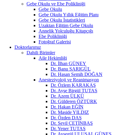
Gebe Okulu ve Ebe Polikliniği
Gebe Okulu
Gebe Okulu Yıllık Eğitim Planı
Gebe Okulu İstatistikleri
Uzaktan Eğitim Gebe Okulu
Annelik Yolculuğu Kitapçığı
Ebe Polikliniği
Fotoğraf Galerisi
Doktorlarımız
Dahili Birimler
Aile Hekimliği
Dr. İlhan GÜNEY
Dr. Banu SARIGÜL
Dr. Hasan Semih DOĞAN
Anesteziyoloji ve Reanimasyon
Dr. Özlem KARAKAŞ
Dr. Ayşe Birgül TUTAŞ
Dr. Azem ÜLKÜ
Dr. Gülderen ÖZTÜRK
Dr. Hakan EĞİN
Dr. Maside YILDIZ
Dr. Özden DAŞ
Dr. Sevil ÇETİNBAŞ
Dr. Yener TUTAŞ
Dr. Ayşegül ULUSAL GÜNEŞ