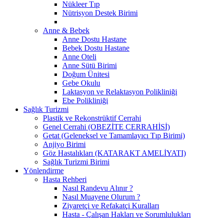
Nükleer Tıp
Nütrisyon Destek Birimi
Anne & Bebek
Anne Dostu Hastane
Bebek Dostu Hastane
Anne Oteli
Anne Sütü Birimi
Doğum Ünitesi
Gebe Okulu
Laktasyon ve Relaktasyon Polikliniği
Ebe Polikliniği
Sağlık Turizmi
Plastik ve Rekonstrüktif Cerrahi
Genel Cerrahi (OBEZİTE CERRAHİSİ)
Getat (Geleneksel ve Tamamlayıcı Tıp Birimi)
Anjiyo Birimi
Göz Hastalıkları (KATARAKT AMELİYATI)
Sağlık Turizmi Birimi
Yönlendirme
Hasta Rehberi
Nasıl Randevu Alınır ?
Nasıl Muayene Olurum ?
Ziyaretçi ve Refakatçi Kuralları
Hasta - Çalışan Hakları ve Sorumlulukları