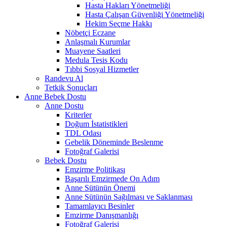
Hasta Hakları Yönetmeliği
Hasta Çalışan Güvenliği Yönetmeliği
Hekim Seçme Hakkı
Nöbetçi Eczane
Anlaşmalı Kurumlar
Muayene Saatleri
Medula Tesis Kodu
Tıbbi Sosyal Hizmetler
Randevu Al
Tetkik Sonuçları
Anne Bebek Dostu
Anne Dostu
Kriterler
Doğum İstatistikleri
TDL Odası
Gebelik Döneminde Beslenme
Fotoğraf Galerisi
Bebek Dostu
Emzirme Politikası
Başarılı Emzirmede On Adım
Anne Sütünün Önemi
Anne Sütünün Sağılması ve Saklanması
Tamamlayıcı Besinler
Emzirme Danışmanlığı
Fotoğraf Galerisi