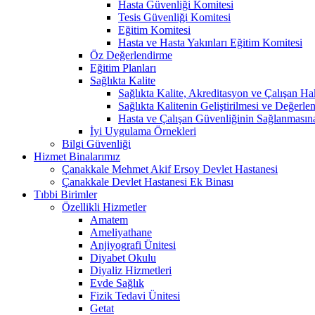
Hasta Güvenliği Komitesi
Tesis Güvenliği Komitesi
Eğitim Komitesi
Hasta ve Hasta Yakınları Eğitim Komitesi
Öz Değerlendirme
Eğitim Planları
Sağlıkta Kalite
Sağlıkta Kalite, Akreditasyon ve Çalışan Ha
Sağlıkta Kalitenin Geliştirilmesi ve Değerl
Hasta ve Çalışan Güvenliğinin Sağlanmasın
İyi Uygulama Örnekleri
Bilgi Güvenliği
Hizmet Binalarımız
Çanakkale Mehmet Akif Ersoy Devlet Hastanesi
Çanakkale Devlet Hastanesi Ek Binası
Tıbbi Birimler
Özellikli Hizmetler
Amatem
Ameliyathane
Anjiyografi Ünitesi
Diyabet Okulu
Diyaliz Hizmetleri
Evde Sağlık
Fizik Tedavi Ünitesi
Getat