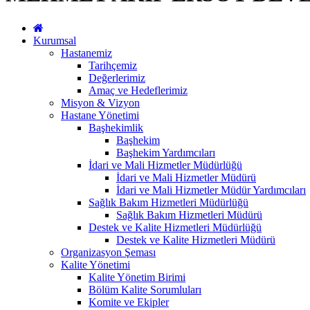
Kurumsal
Hastanemiz
Tarihçemiz
Değerlerimiz
Amaç ve Hedeflerimiz
Misyon & Vizyon
Hastane Yönetimi
Başhekimlik
Başhekim
Başhekim Yardımcıları
İdari ve Mali Hizmetler Müdürlüğü
İdari ve Mali Hizmetler Müdürü
İdari ve Mali Hizmetler Müdür Yardımcıları
Sağlık Bakım Hizmetleri Müdürlüğü
Sağlık Bakım Hizmetleri Müdürü
Destek ve Kalite Hizmetleri Müdürlüğü
Destek ve Kalite Hizmetleri Müdürü
Organizasyon Şeması
Kalite Yönetimi
Kalite Yönetim Birimi
Bölüm Kalite Sorumluları
Komite ve Ekipler