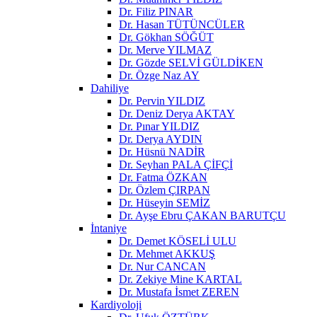
Dr. Filiz PINAR
Dr. Hasan TÜTÜNCÜLER
Dr. Gökhan SÖĞÜT
Dr. Merve YILMAZ
Dr. Gözde SELVİ GÜLDİKEN
Dr. Özge Naz AY
Dahiliye
Dr. Pervin YILDIZ
Dr. Deniz Derya AKTAY
Dr. Pınar YILDIZ
Dr. Derya AYDIN
Dr. Hüsnü NADİR
Dr. Seyhan PALA ÇİFÇİ
Dr. Fatma ÖZKAN
Dr. Özlem ÇIRPAN
Dr. Hüseyin SEMİZ
Dr. Ayşe Ebru ÇAKAN BARUTÇU
İntaniye
Dr. Demet KÖSELİ ULU
Dr. Mehmet AKKUŞ
Dr. Nur CANCAN
Dr. Zekiye Mine KARTAL
Dr. Mustafa İsmet ZEREN
Kardiyoloji