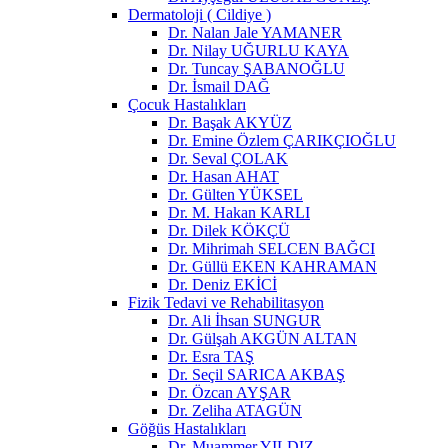
Dermatoloji ( Cildiye )
Dr. Nalan Jale YAMANER
Dr. Nilay UĞURLU KAYA
Dr. Tuncay ŞABANOĞLU
Dr. İsmail DAĞ
Çocuk Hastalıkları
Dr. Başak AKYÜZ
Dr. Emine Özlem ÇARIKÇIOĞLU
Dr. Seval ÇOLAK
Dr. Hasan AHAT
Dr. Gülten YÜKSEL
Dr. M. Hakan KARLI
Dr. Dilek KÖKÇÜ
Dr. Mihrimah SELCEN BAĞCI
Dr. Güllü EKEN KAHRAMAN
Dr. Deniz EKİCİ
Fizik Tedavi ve Rehabilitasyon
Dr. Ali İhsan SUNGUR
Dr. Gülşah AKGÜN ALTAN
Dr. Esra TAŞ
Dr. Seçil SARICA AKBAŞ
Dr. Özcan AYŞAR
Dr. Zeliha ATAGÜN
Göğüs Hastalıkları
Dr. Muammer YILDIZ