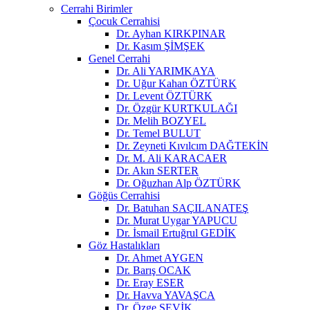
Cerrahi Birimler
Çocuk Cerrahisi
Dr. Ayhan KIRKPINAR
Dr. Kasım ŞİMŞEK
Genel Cerrahi
Dr. Ali YARIMKAYA
Dr. Uğur Kahan ÖZTÜRK
Dr. Levent ÖZTÜRK
Dr. Özgür KURTKULAĞI
Dr. Melih BOZYEL
Dr. Temel BULUT
Dr. Zeyneti Kıvılcım DAĞTEKİN
Dr. M. Ali KARACAER
Dr. Akın SERTER
Dr. Oğuzhan Alp ÖZTÜRK
Göğüs Cerrahisi
Dr. Batuhan SAÇILANATEŞ
Dr. Murat Uygar YAPUCU
Dr. İsmail Ertuğrul GEDİK
Göz Hastalıkları
Dr. Ahmet AYGEN
Dr. Barış OCAK
Dr. Eray ESER
Dr. Havva YAVAŞCA
Dr. Özge ŞEVİK