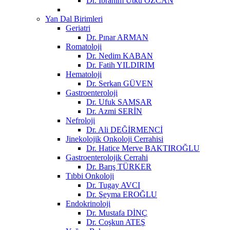
Dr. İbrahim Utku ÖZCAN
Yan Dal Birimleri
Geriatri
Dr. Pınar ARMAN
Romatoloji
Dr. Nedim KABAN
Dr. Fatih YILDIRIM
Hematoloji
Dr. Serkan GÜVEN
Gastroenteroloji
Dr. Ufuk SAMSAR
Dr. Azmi SERİN
Nefroloji
Dr. Ali DEĞİRMENCİ
Jinekolojik Onkoloji Cerrahisi
Dr. Hatice Merve BAKTIROĞLU
Gastroenterolojik Cerrahi
Dr. Barış TÜRKER
Tıbbi Onkoloji
Dr. Tugay AVCI
Dr. Şeyma EROĞLU
Endokrinoloji
Dr. Mustafa DİNÇ
Dr. Coşkun ATEŞ