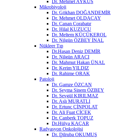
Dr. Mehmet AYKUŞ
Mikrobiyoloji
Dr. Gökhan DOĞANDEMİR
Dr. Mehmet OLDACAY
Dr. Canan Çorabatır
Dr. Hilal KUZUCU
Dr. Meltem KÜÇÜKEROL
Dr. Nilgün ÖZBEY İNAL
Nükleer Tıp
Dr.Hasan Deniz DEMİR
Dr. Nilgün ARACI
Dr. Mahmut Hakan ÜNAL
Dr. Kerim YILDIZ
Dr. Rahime ORAK
Patoloji
Dr. Gamze ÖZCAN
Dr. Şeyma Sinem ÖZBEY
Dr. Sevgül KIRILMAZ
Dr. Aslı MURATLI
Dr. Ertunç ÇİNPOLAT
Dr. Ali Fuat ÇİÇEK
Dr. Canberk TOPUZ
Dr.Hülya KAÇAR
Radyasyon Onkolojisi
Dr. Dilruba OKUMUŞ