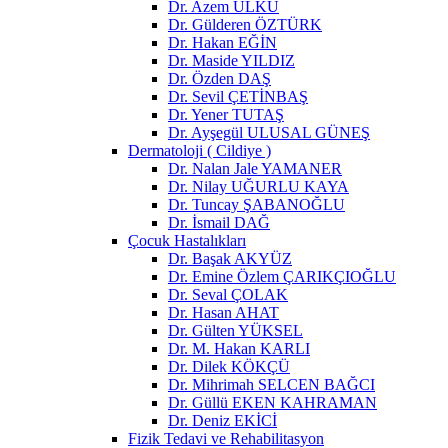
Dr. Azem ÜLKÜ
Dr. Gülderen ÖZTÜRK
Dr. Hakan EĞİN
Dr. Maside YILDIZ
Dr. Özden DAŞ
Dr. Sevil ÇETİNBAŞ
Dr. Yener TUTAŞ
Dr. Ayşegül ULUSAL GÜNEŞ
Dermatoloji ( Cildiye )
Dr. Nalan Jale YAMANER
Dr. Nilay UĞURLU KAYA
Dr. Tuncay ŞABANOĞLU
Dr. İsmail DAĞ
Çocuk Hastalıkları
Dr. Başak AKYÜZ
Dr. Emine Özlem ÇARIKÇIOĞLU
Dr. Seval ÇOLAK
Dr. Hasan AHAT
Dr. Gülten YÜKSEL
Dr. M. Hakan KARLI
Dr. Dilek KÖKÇÜ
Dr. Mihrimah SELCEN BAĞCI
Dr. Güllü EKEN KAHRAMAN
Dr. Deniz EKİCİ
Fizik Tedavi ve Rehabilitasyon