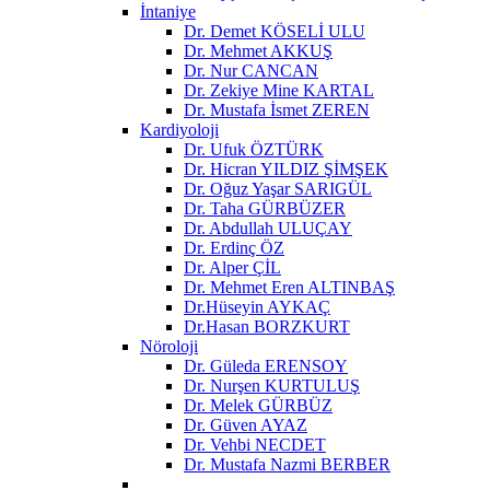
İntaniye
Dr. Demet KÖSELİ ULU
Dr. Mehmet AKKUŞ
Dr. Nur CANCAN
Dr. Zekiye Mine KARTAL
Dr. Mustafa İsmet ZEREN
Kardiyoloji
Dr. Ufuk ÖZTÜRK
Dr. Hicran YILDIZ ŞİMŞEK
Dr. Oğuz Yaşar SARIGÜL
Dr. Taha GÜRBÜZER
Dr. Abdullah ULUÇAY
Dr. Erdinç ÖZ
Dr. Alper ÇİL
Dr. Mehmet Eren ALTINBAŞ
Dr.Hüseyin AYKAÇ
Dr.Hasan BORZKURT
Nöroloji
Dr. Güleda ERENSOY
Dr. Nurşen KURTULUŞ
Dr. Melek GÜRBÜZ
Dr. Güven AYAZ
Dr. Vehbi NECDET
Dr. Mustafa Nazmi BERBER