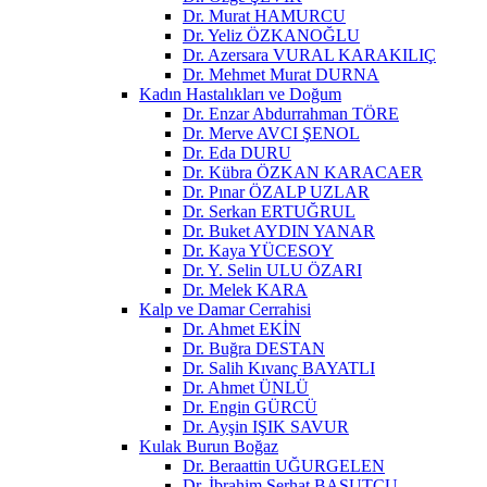
Dr. Murat HAMURCU
Dr. Yeliz ÖZKANOĞLU
Dr. Azersara VURAL KARAKILIÇ
Dr. Mehmet Murat DURNA
Kadın Hastalıkları ve Doğum
Dr. Enzar Abdurrahman TÖRE
Dr. Merve AVCI ŞENOL
Dr. Eda DURU
Dr. Kübra ÖZKAN KARACAER
Dr. Pınar ÖZALP UZLAR
Dr. Serkan ERTUĞRUL
Dr. Buket AYDIN YANAR
Dr. Kaya YÜCESOY
Dr. Y. Selin ULU ÖZARI
Dr. Melek KARA
Kalp ve Damar Cerrahisi
Dr. Ahmet EKİN
Dr. Buğra DESTAN
Dr. Salih Kıvanç BAYATLI
Dr. Ahmet ÜNLÜ
Dr. Engin GÜRCÜ
Dr. Ayşin IŞIK SAVUR
Kulak Burun Boğaz
Dr. Beraattin UĞURGELEN
Dr. İbrahim Serhat BASUTCU