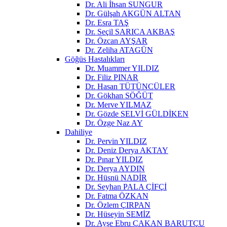
Dr. Ali İhsan SUNGUR
Dr. Gülşah AKGÜN ALTAN
Dr. Esra TAŞ
Dr. Seçil SARICA AKBAŞ
Dr. Özcan AYŞAR
Dr. Zeliha ATAGÜN
Göğüs Hastalıkları
Dr. Muammer YILDIZ
Dr. Filiz PINAR
Dr. Hasan TÜTÜNCÜLER
Dr. Gökhan SÖĞÜT
Dr. Merve YILMAZ
Dr. Gözde SELVİ GÜLDİKEN
Dr. Özge Naz AY
Dahiliye
Dr. Pervin YILDIZ
Dr. Deniz Derya AKTAY
Dr. Pınar YILDIZ
Dr. Derya AYDIN
Dr. Hüsnü NADİR
Dr. Seyhan PALA ÇİFÇİ
Dr. Fatma ÖZKAN
Dr. Özlem ÇIRPAN
Dr. Hüseyin SEMİZ
Dr. Ayşe Ebru ÇAKAN BARUTÇU