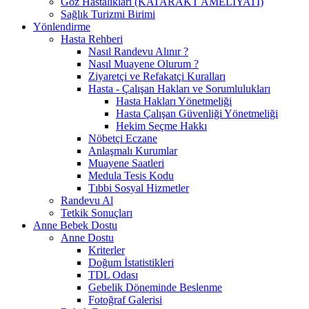
Göz Hastalıkları (KATARAKT AMELİYATI)
Sağlık Turizmi Birimi
Yönlendirme
Hasta Rehberi
Nasıl Randevu Alınır ?
Nasıl Muayene Olurum ?
Ziyaretçi ve Refakatçi Kuralları
Hasta - Çalışan Hakları ve Sorumlulukları
Hasta Hakları Yönetmeliği
Hasta Çalışan Güvenliği Yönetmeliği
Hekim Seçme Hakkı
Nöbetçi Eczane
Anlaşmalı Kurumlar
Muayene Saatleri
Medula Tesis Kodu
Tıbbi Sosyal Hizmetler
Randevu Al
Tetkik Sonuçları
Anne Bebek Dostu
Anne Dostu
Kriterler
Doğum İstatistikleri
TDL Odası
Gebelik Döneminde Beslenme
Fotoğraf Galerisi