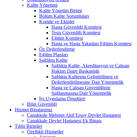
Kalite Yönetimi
Kalite Yönetim Birimi
Bölüm Kalite Sorumluları
Komite ve Ekipler
Hasta Güvenliği Komitesi
Tesis Güvenliği Komitesi
Eğitim Komitesi
Hasta ve Hasta Yakınları Eğitim Komitesi
Öz Değerlendirme
Eğitim Planları
Sağlıkta Kalite
Sağlıkta Kalite, Akreditasyon ve Çalışan
Hakları Daire Başkanlığı
Sağlıkta Kalitenin Geliştirilmesi ve
Değerlendirilmesine Dair Yönetmelik
Hasta ve Çalışan Güvenliğinin
Sağlanmasına Dair Yönetmelik
İyi Uygulama Örnekleri
Bilgi Güvenliği
Hizmet Binalarımız
Çanakkale Mehmet Akif Ersoy Devlet Hastanesi
Çanakkale Devlet Hastanesi Ek Binası
Tıbbi Birimler
Özellikli Hizmetler