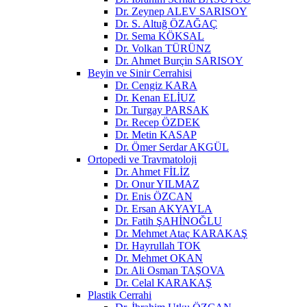
Dr. Zeynep ALEV SARISOY
Dr. S. Altuğ ÖZAĞAÇ
Dr. Sema KÖKSAL
Dr. Volkan TÜRÜNZ
Dr. Ahmet Burçin SARISOY
Beyin ve Sinir Cerrahisi
Dr. Cengiz KARA
Dr. Kenan ELİUZ
Dr. Turgay PARSAK
Dr. Recep ÖZDEK
Dr. Metin KASAP
Dr. Ömer Serdar AKGÜL
Ortopedi ve Travmatoloji
Dr. Ahmet FİLİZ
Dr. Onur YILMAZ
Dr. Enis ÖZCAN
Dr. Ersan AKYAYLA
Dr. Fatih ŞAHİNOĞLU
Dr. Mehmet Ataç KARAKAŞ
Dr. Hayrullah TOK
Dr. Mehmet OKAN
Dr. Ali Osman TAŞOVA
Dr. Celal KARAKAŞ
Plastik Cerrahi