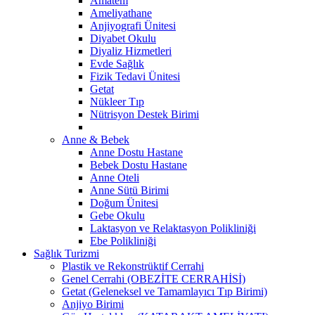
Amatem
Ameliyathane
Anjiyografi Ünitesi
Diyabet Okulu
Diyaliz Hizmetleri
Evde Sağlık
Fizik Tedavi Ünitesi
Getat
Nükleer Tıp
Nütrisyon Destek Birimi
Anne & Bebek
Anne Dostu Hastane
Bebek Dostu Hastane
Anne Oteli
Anne Sütü Birimi
Doğum Ünitesi
Gebe Okulu
Laktasyon ve Relaktasyon Polikliniği
Ebe Polikliniği
Sağlık Turizmi
Plastik ve Rekonstrüktif Cerrahi
Genel Cerrahi (OBEZİTE CERRAHİSİ)
Getat (Geleneksel ve Tamamlayıcı Tıp Birimi)
Anjiyo Birimi