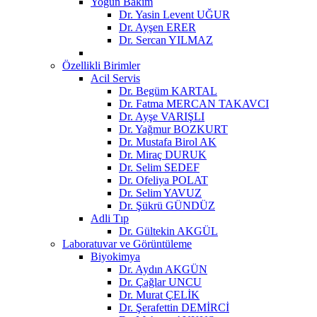
Yoğun Bakım
Dr. Yasin Levent UĞUR
Dr. Ayşen ERER
Dr. Sercan YILMAZ
Özellikli Birimler
Acil Servis
Dr. Begüm KARTAL
Dr. Fatma MERCAN TAKAVCI
Dr. Ayşe VARIŞLI
Dr. Yağmur BOZKURT
Dr. Mustafa Birol AK
Dr. Miraç DURUK
Dr. Selim SEDEF
Dr. Ofeliya POLAT
Dr. Selim YAVUZ
Dr. Şükrü GÜNDÜZ
Adli Tıp
Dr. Gültekin AKGÜL
Laboratuvar ve Görüntüleme
Biyokimya
Dr. Aydın AKGÜN
Dr. Çağlar UNCU
Dr. Murat ÇELİK
Dr. Şerafettin DEMİRCİ