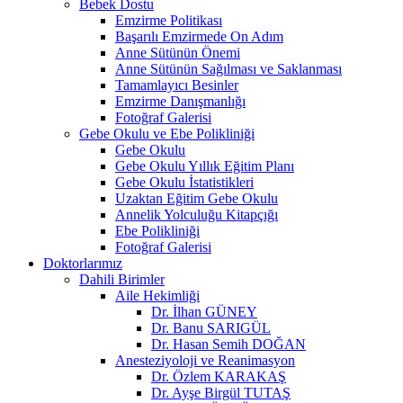
Bebek Dostu
Emzirme Politikası
Başarılı Emzirmede On Adım
Anne Sütünün Önemi
Anne Sütünün Sağılması ve Saklanması
Tamamlayıcı Besinler
Emzirme Danışmanlığı
Fotoğraf Galerisi
Gebe Okulu ve Ebe Polikliniği
Gebe Okulu
Gebe Okulu Yıllık Eğitim Planı
Gebe Okulu İstatistikleri
Uzaktan Eğitim Gebe Okulu
Annelik Yolculuğu Kitapçığı
Ebe Polikliniği
Fotoğraf Galerisi
Doktorlarımız
Dahili Birimler
Aile Hekimliği
Dr. İlhan GÜNEY
Dr. Banu SARIGÜL
Dr. Hasan Semih DOĞAN
Anesteziyoloji ve Reanimasyon
Dr. Özlem KARAKAŞ
Dr. Ayşe Birgül TUTAŞ