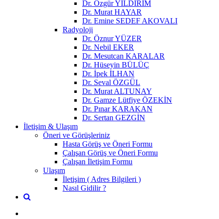
Dr. Özgür YILDIRIM
Dr. Murat HAYAR
Dr. Emine SEDEF AKOVALI
Radyoloji
Dr. Öznur YÜZER
Dr. Nebil EKER
Dr. Mesutcan KARALAR
Dr. Hüseyin BÜLÜÇ
Dr. İpek İLHAN
Dr. Seval ÖZGÜL
Dr. Murat ALTUNAY
Dr. Gamze Lütfiye ÖZEKİN
Dr. Pınar KARAKAN
Dr. Sertan GEZGİN
İletişim & Ulaşım
Öneri ve Görüşleriniz
Hasta Görüş ve Öneri Formu
Çalışan Görüş ve Öneri Formu
Çalışan İletişim Formu
Ulaşım
İletişim ( Adres Bilgileri )
Nasıl Gidilir ?