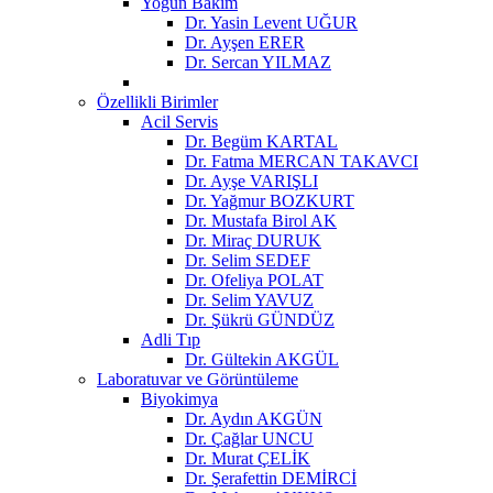
Yoğun Bakım
Dr. Yasin Levent UĞUR
Dr. Ayşen ERER
Dr. Sercan YILMAZ
Özellikli Birimler
Acil Servis
Dr. Begüm KARTAL
Dr. Fatma MERCAN TAKAVCI
Dr. Ayşe VARIŞLI
Dr. Yağmur BOZKURT
Dr. Mustafa Birol AK
Dr. Miraç DURUK
Dr. Selim SEDEF
Dr. Ofeliya POLAT
Dr. Selim YAVUZ
Dr. Şükrü GÜNDÜZ
Adli Tıp
Dr. Gültekin AKGÜL
Laboratuvar ve Görüntüleme
Biyokimya
Dr. Aydın AKGÜN
Dr. Çağlar UNCU
Dr. Murat ÇELİK
Dr. Şerafettin DEMİRCİ