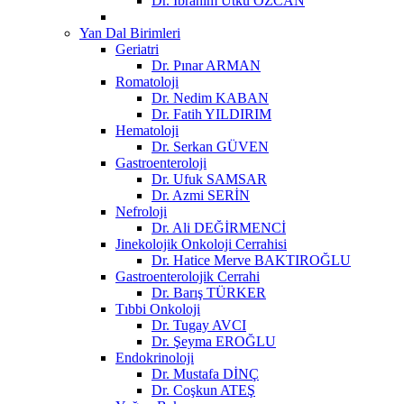
Dr. İbrahim Utku ÖZCAN
Yan Dal Birimleri
Geriatri
Dr. Pınar ARMAN
Romatoloji
Dr. Nedim KABAN
Dr. Fatih YILDIRIM
Hematoloji
Dr. Serkan GÜVEN
Gastroenteroloji
Dr. Ufuk SAMSAR
Dr. Azmi SERİN
Nefroloji
Dr. Ali DEĞİRMENCİ
Jinekolojik Onkoloji Cerrahisi
Dr. Hatice Merve BAKTIROĞLU
Gastroenterolojik Cerrahi
Dr. Barış TÜRKER
Tıbbi Onkoloji
Dr. Tugay AVCI
Dr. Şeyma EROĞLU
Endokrinoloji
Dr. Mustafa DİNÇ
Dr. Coşkun ATEŞ