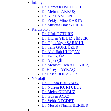
İntaniye
Dr. Demet KÖSELİ ULU
Dr. Mehmet AKKUŞ
Dr. Nur CANCAN
Dr. Zekiye Mine KARTAL
Dr. Mustafa İsmet ZEREN
Kardiyoloji
Dr. Ufuk ÖZTÜRK
Dr. Hicran YILDIZ ŞİMŞEK
Dr. Oğuz Yaşar SARIGÜL
Dr. Taha GÜRBÜZER
Dr. Abdullah ULUÇAY
Dr. Erdinç ÖZ
Dr. Alper ÇİL
Dr. Mehmet Eren ALTINBAŞ
Dr.Hüseyin AYKAÇ
Dr.Hasan BORZKURT
Nöroloji
Dr. Güleda ERENSOY
Dr. Nurşen KURTULUŞ
Dr. Melek GÜRBÜZ
Dr. Güven AYAZ
Dr. Vehbi NECDET
Dr. Mustafa Nazmi BERBER