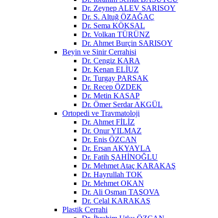
Dr. Zeynep ALEV SARISOY
Dr. S. Altuğ ÖZAĞAÇ
Dr. Sema KÖKSAL
Dr. Volkan TÜRÜNZ
Dr. Ahmet Burçin SARISOY
Beyin ve Sinir Cerrahisi
Dr. Cengiz KARA
Dr. Kenan ELİUZ
Dr. Turgay PARSAK
Dr. Recep ÖZDEK
Dr. Metin KASAP
Dr. Ömer Serdar AKGÜL
Ortopedi ve Travmatoloji
Dr. Ahmet FİLİZ
Dr. Onur YILMAZ
Dr. Enis ÖZCAN
Dr. Ersan AKYAYLA
Dr. Fatih ŞAHİNOĞLU
Dr. Mehmet Ataç KARAKAŞ
Dr. Hayrullah TOK
Dr. Mehmet OKAN
Dr. Ali Osman TAŞOVA
Dr. Celal KARAKAŞ
Plastik Cerrahi