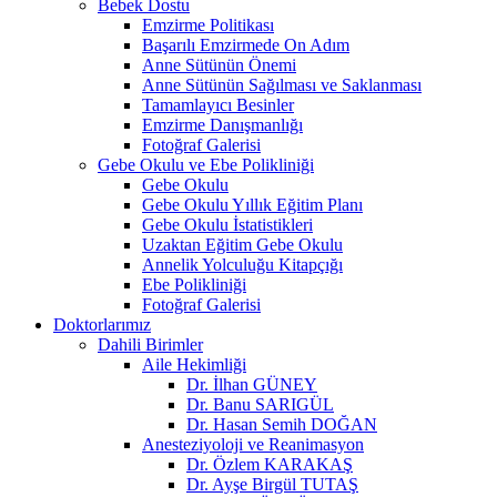
Bebek Dostu
Emzirme Politikası
Başarılı Emzirmede On Adım
Anne Sütünün Önemi
Anne Sütünün Sağılması ve Saklanması
Tamamlayıcı Besinler
Emzirme Danışmanlığı
Fotoğraf Galerisi
Gebe Okulu ve Ebe Polikliniği
Gebe Okulu
Gebe Okulu Yıllık Eğitim Planı
Gebe Okulu İstatistikleri
Uzaktan Eğitim Gebe Okulu
Annelik Yolculuğu Kitapçığı
Ebe Polikliniği
Fotoğraf Galerisi
Doktorlarımız
Dahili Birimler
Aile Hekimliği
Dr. İlhan GÜNEY
Dr. Banu SARIGÜL
Dr. Hasan Semih DOĞAN
Anesteziyoloji ve Reanimasyon
Dr. Özlem KARAKAŞ
Dr. Ayşe Birgül TUTAŞ