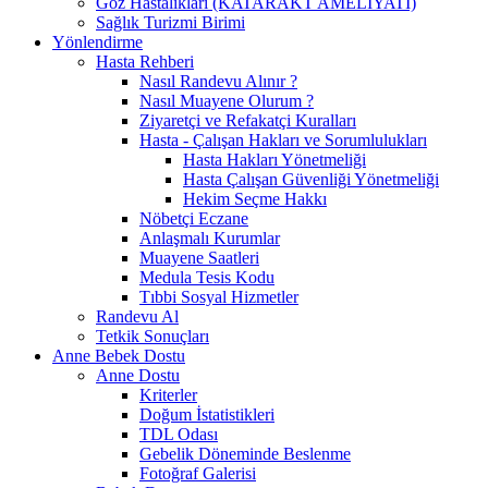
Göz Hastalıkları (KATARAKT AMELİYATI)
Sağlık Turizmi Birimi
Yönlendirme
Hasta Rehberi
Nasıl Randevu Alınır ?
Nasıl Muayene Olurum ?
Ziyaretçi ve Refakatçi Kuralları
Hasta - Çalışan Hakları ve Sorumlulukları
Hasta Hakları Yönetmeliği
Hasta Çalışan Güvenliği Yönetmeliği
Hekim Seçme Hakkı
Nöbetçi Eczane
Anlaşmalı Kurumlar
Muayene Saatleri
Medula Tesis Kodu
Tıbbi Sosyal Hizmetler
Randevu Al
Tetkik Sonuçları
Anne Bebek Dostu
Anne Dostu
Kriterler
Doğum İstatistikleri
TDL Odası
Gebelik Döneminde Beslenme
Fotoğraf Galerisi