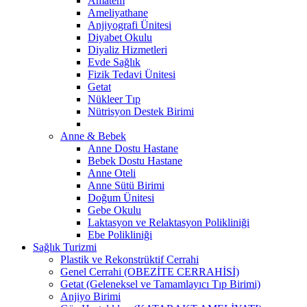
Amatem
Ameliyathane
Anjiyografi Ünitesi
Diyabet Okulu
Diyaliz Hizmetleri
Evde Sağlık
Fizik Tedavi Ünitesi
Getat
Nükleer Tıp
Nütrisyon Destek Birimi
Anne & Bebek
Anne Dostu Hastane
Bebek Dostu Hastane
Anne Oteli
Anne Sütü Birimi
Doğum Ünitesi
Gebe Okulu
Laktasyon ve Relaktasyon Polikliniği
Ebe Polikliniği
Sağlık Turizmi
Plastik ve Rekonstrüktif Cerrahi
Genel Cerrahi (OBEZİTE CERRAHİSİ)
Getat (Geleneksel ve Tamamlayıcı Tıp Birimi)
Anjiyo Birimi