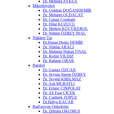
Dr. Mehmet AYKUŞ
Mikrobiyoloji
Dr. Gökhan DOĞANDEMİR
Dr. Mehmet OLDACAY
Dr. Canan Çorabatır
Dr. Hilal KUZUCU
Dr. Meltem KÜÇÜKEROL
Dr. Nilgün ÖZBEY İNAL
Nükleer Tıp
Dr.Hasan Deniz DEMİR
Dr. Nilgün ARACI
Dr. Mahmut Hakan ÜNAL
Dr. Kerim YILDIZ
Dr. Rahime ORAK
Patoloji
Dr. Gamze ÖZCAN
Dr. Şeyma Sinem ÖZBEY
Dr. Sevgül KIRILMAZ
Dr. Aslı MURATLI
Dr. Ertunç ÇİNPOLAT
Dr. Ali Fuat ÇİÇEK
Dr. Canberk TOPUZ
Dr.Hülya KAÇAR
Radyasyon Onkolojisi
Dr. Dilruba OKUMUŞ