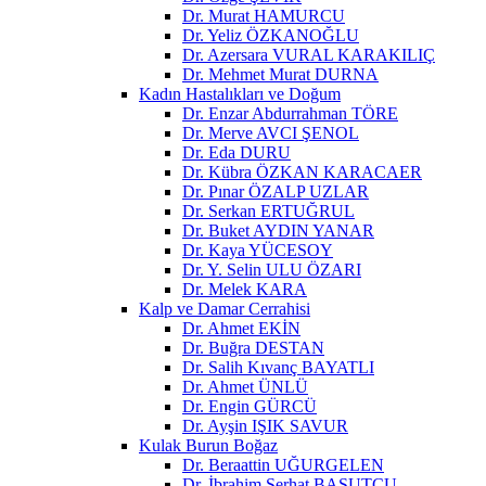
Dr. Murat HAMURCU
Dr. Yeliz ÖZKANOĞLU
Dr. Azersara VURAL KARAKILIÇ
Dr. Mehmet Murat DURNA
Kadın Hastalıkları ve Doğum
Dr. Enzar Abdurrahman TÖRE
Dr. Merve AVCI ŞENOL
Dr. Eda DURU
Dr. Kübra ÖZKAN KARACAER
Dr. Pınar ÖZALP UZLAR
Dr. Serkan ERTUĞRUL
Dr. Buket AYDIN YANAR
Dr. Kaya YÜCESOY
Dr. Y. Selin ULU ÖZARI
Dr. Melek KARA
Kalp ve Damar Cerrahisi
Dr. Ahmet EKİN
Dr. Buğra DESTAN
Dr. Salih Kıvanç BAYATLI
Dr. Ahmet ÜNLÜ
Dr. Engin GÜRCÜ
Dr. Ayşin IŞIK SAVUR
Kulak Burun Boğaz
Dr. Beraattin UĞURGELEN
Dr. İbrahim Serhat BASUTCU