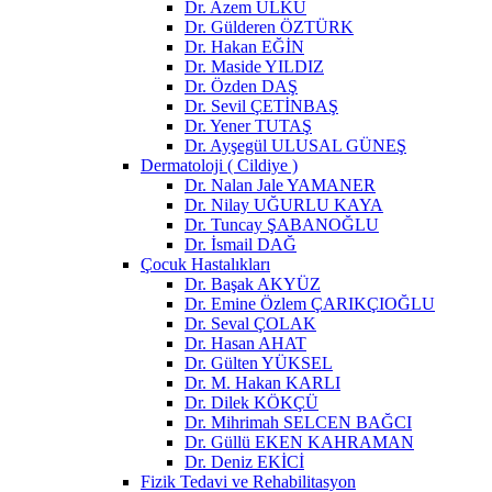
Dr. Azem ÜLKÜ
Dr. Gülderen ÖZTÜRK
Dr. Hakan EĞİN
Dr. Maside YILDIZ
Dr. Özden DAŞ
Dr. Sevil ÇETİNBAŞ
Dr. Yener TUTAŞ
Dr. Ayşegül ULUSAL GÜNEŞ
Dermatoloji ( Cildiye )
Dr. Nalan Jale YAMANER
Dr. Nilay UĞURLU KAYA
Dr. Tuncay ŞABANOĞLU
Dr. İsmail DAĞ
Çocuk Hastalıkları
Dr. Başak AKYÜZ
Dr. Emine Özlem ÇARIKÇIOĞLU
Dr. Seval ÇOLAK
Dr. Hasan AHAT
Dr. Gülten YÜKSEL
Dr. M. Hakan KARLI
Dr. Dilek KÖKÇÜ
Dr. Mihrimah SELCEN BAĞCI
Dr. Güllü EKEN KAHRAMAN
Dr. Deniz EKİCİ
Fizik Tedavi ve Rehabilitasyon