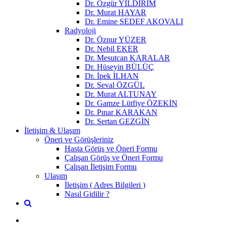
Dr. Özgür YILDIRIM
Dr. Murat HAYAR
Dr. Emine SEDEF AKOVALI
Radyoloji
Dr. Öznur YÜZER
Dr. Nebil EKER
Dr. Mesutcan KARALAR
Dr. Hüseyin BÜLÜÇ
Dr. İpek İLHAN
Dr. Seval ÖZGÜL
Dr. Murat ALTUNAY
Dr. Gamze Lütfiye ÖZEKİN
Dr. Pınar KARAKAN
Dr. Sertan GEZGİN
İletişim & Ulaşım
Öneri ve Görüşleriniz
Hasta Görüş ve Öneri Formu
Çalışan Görüş ve Öneri Formu
Çalışan İletişim Formu
Ulaşım
İletişim ( Adres Bilgileri )
Nasıl Gidilir ?