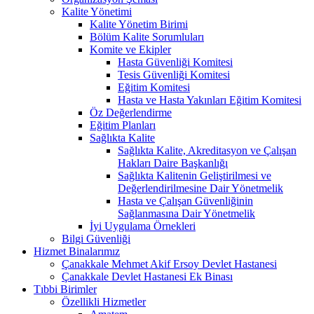
Kalite Yönetimi
Kalite Yönetim Birimi
Bölüm Kalite Sorumluları
Komite ve Ekipler
Hasta Güvenliği Komitesi
Tesis Güvenliği Komitesi
Eğitim Komitesi
Hasta ve Hasta Yakınları Eğitim Komitesi
Öz Değerlendirme
Eğitim Planları
Sağlıkta Kalite
Sağlıkta Kalite, Akreditasyon ve Çalışan
Hakları Daire Başkanlığı
Sağlıkta Kalitenin Geliştirilmesi ve
Değerlendirilmesine Dair Yönetmelik
Hasta ve Çalışan Güvenliğinin
Sağlanmasına Dair Yönetmelik
İyi Uygulama Örnekleri
Bilgi Güvenliği
Hizmet Binalarımız
Çanakkale Mehmet Akif Ersoy Devlet Hastanesi
Çanakkale Devlet Hastanesi Ek Binası
Tıbbi Birimler
Özellikli Hizmetler