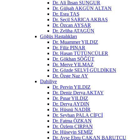
Dr. Ali İhsan SUNGUR
Dr. Gülşah AKGÜN ALTAN
Dr. Esra TAŞ
Dr. Seçil SARICA AKBAŞ
Dr. Özcan AYŞAR
Dr. Zeliha ATAGÜN
Göğüs Hastalıkları
Dr. Muammer YILDIZ
Dr. Filiz PINAR
Dr. Hasan TÜTÜNCÜLER
Dr. Gökhan SÖĞÜT
Dr. Merve YILMAZ
Dr. Gözde SELVİ GÜLDİKEN
Dr. Özge Naz AY
Dahiliye
Dr. Pervin YILDIZ
Dr. Deniz Derya AKTAY
Dr. Pınar YILDIZ
Dr. Derya AYDIN
Dr. Hüsnü NADİR
Dr. Seyhan PALA ÇİFÇİ
Dr. Fatma ÖZKAN
Dr. Özlem ÇIRPAN
Dr. Hüseyin SEMİZ
Dr. Ayşe Ebru ÇAKAN BARUTÇU