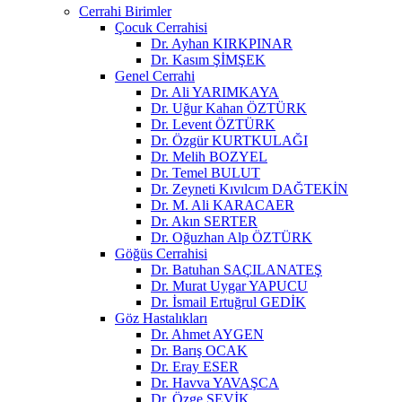
Cerrahi Birimler
Çocuk Cerrahisi
Dr. Ayhan KIRKPINAR
Dr. Kasım ŞİMŞEK
Genel Cerrahi
Dr. Ali YARIMKAYA
Dr. Uğur Kahan ÖZTÜRK
Dr. Levent ÖZTÜRK
Dr. Özgür KURTKULAĞI
Dr. Melih BOZYEL
Dr. Temel BULUT
Dr. Zeyneti Kıvılcım DAĞTEKİN
Dr. M. Ali KARACAER
Dr. Akın SERTER
Dr. Oğuzhan Alp ÖZTÜRK
Göğüs Cerrahisi
Dr. Batuhan SAÇILANATEŞ
Dr. Murat Uygar YAPUCU
Dr. İsmail Ertuğrul GEDİK
Göz Hastalıkları
Dr. Ahmet AYGEN
Dr. Barış OCAK
Dr. Eray ESER
Dr. Havva YAVAŞCA
Dr. Özge ŞEVİK