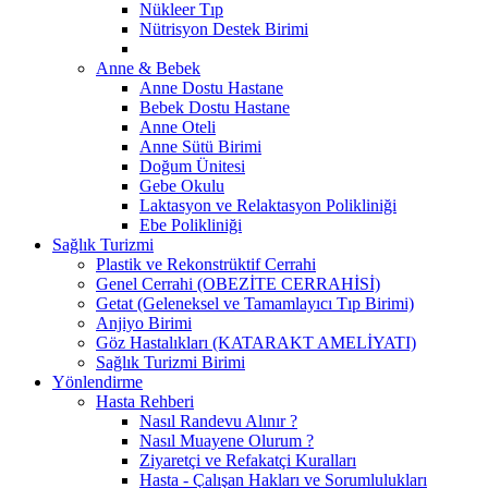
Nükleer Tıp
Nütrisyon Destek Birimi
Anne & Bebek
Anne Dostu Hastane
Bebek Dostu Hastane
Anne Oteli
Anne Sütü Birimi
Doğum Ünitesi
Gebe Okulu
Laktasyon ve Relaktasyon Polikliniği
Ebe Polikliniği
Sağlık Turizmi
Plastik ve Rekonstrüktif Cerrahi
Genel Cerrahi (OBEZİTE CERRAHİSİ)
Getat (Geleneksel ve Tamamlayıcı Tıp Birimi)
Anjiyo Birimi
Göz Hastalıkları (KATARAKT AMELİYATI)
Sağlık Turizmi Birimi
Yönlendirme
Hasta Rehberi
Nasıl Randevu Alınır ?
Nasıl Muayene Olurum ?
Ziyaretçi ve Refakatçi Kuralları
Hasta - Çalışan Hakları ve Sorumlulukları