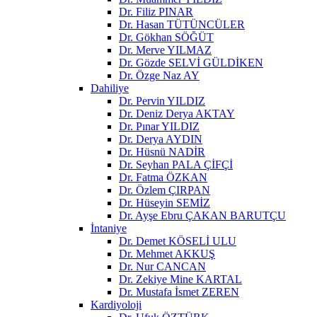
Dr. Filiz PINAR
Dr. Hasan TÜTÜNCÜLER
Dr. Gökhan SÖĞÜT
Dr. Merve YILMAZ
Dr. Gözde SELVİ GÜLDİKEN
Dr. Özge Naz AY
Dahiliye
Dr. Pervin YILDIZ
Dr. Deniz Derya AKTAY
Dr. Pınar YILDIZ
Dr. Derya AYDIN
Dr. Hüsnü NADİR
Dr. Seyhan PALA ÇİFÇİ
Dr. Fatma ÖZKAN
Dr. Özlem ÇIRPAN
Dr. Hüseyin SEMİZ
Dr. Ayşe Ebru ÇAKAN BARUTÇU
İntaniye
Dr. Demet KÖSELİ ULU
Dr. Mehmet AKKUŞ
Dr. Nur CANCAN
Dr. Zekiye Mine KARTAL
Dr. Mustafa İsmet ZEREN
Kardiyoloji