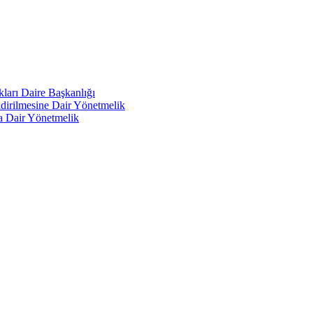
kları Daire Başkanlığı
endirilmesine Dair Yönetmelik
a Dair Yönetmelik