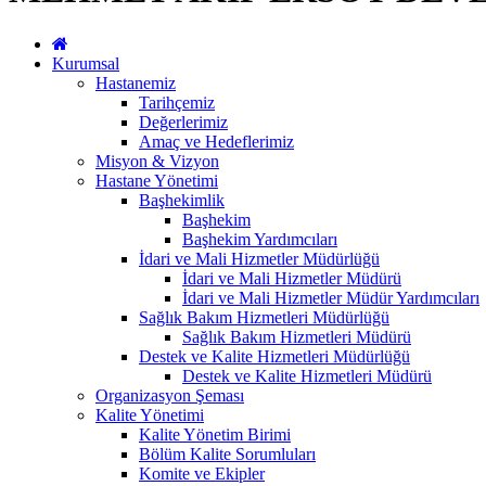
Kurumsal
Hastanemiz
Tarihçemiz
Değerlerimiz
Amaç ve Hedeflerimiz
Misyon & Vizyon
Hastane Yönetimi
Başhekimlik
Başhekim
Başhekim Yardımcıları
İdari ve Mali Hizmetler Müdürlüğü
İdari ve Mali Hizmetler Müdürü
İdari ve Mali Hizmetler Müdür Yardımcıları
Sağlık Bakım Hizmetleri Müdürlüğü
Sağlık Bakım Hizmetleri Müdürü
Destek ve Kalite Hizmetleri Müdürlüğü
Destek ve Kalite Hizmetleri Müdürü
Organizasyon Şeması
Kalite Yönetimi
Kalite Yönetim Birimi
Bölüm Kalite Sorumluları
Komite ve Ekipler