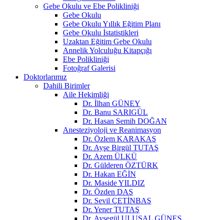
Gebe Okulu ve Ebe Polikliniği
Gebe Okulu
Gebe Okulu Yıllık Eğitim Planı
Gebe Okulu İstatistikleri
Uzaktan Eğitim Gebe Okulu
Annelik Yolculuğu Kitapçığı
Ebe Polikliniği
Fotoğraf Galerisi
Doktorlarımız
Dahili Birimler
Aile Hekimliği
Dr. İlhan GÜNEY
Dr. Banu SARIGÜL
Dr. Hasan Semih DOĞAN
Anesteziyoloji ve Reanimasyon
Dr. Özlem KARAKAŞ
Dr. Ayşe Birgül TUTAŞ
Dr. Azem ÜLKÜ
Dr. Gülderen ÖZTÜRK
Dr. Hakan EĞİN
Dr. Maside YILDIZ
Dr. Özden DAŞ
Dr. Sevil ÇETİNBAŞ
Dr. Yener TUTAŞ
Dr. Ayşegül ULUSAL GÜNEŞ