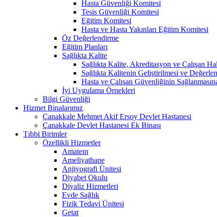
Hasta Güvenliği Komitesi
Tesis Güvenliği Komitesi
Eğitim Komitesi
Hasta ve Hasta Yakınları Eğitim Komitesi
Öz Değerlendirme
Eğitim Planları
Sağlıkta Kalite
Sağlıkta Kalite, Akreditasyon ve Çalışan Ha
Sağlıkta Kalitenin Geliştirilmesi ve Değerl
Hasta ve Çalışan Güvenliğinin Sağlanmasın
İyi Uygulama Örnekleri
Bilgi Güvenliği
Hizmet Binalarımız
Çanakkale Mehmet Akif Ersoy Devlet Hastanesi
Çanakkale Devlet Hastanesi Ek Binası
Tıbbi Birimler
Özellikli Hizmetler
Amatem
Ameliyathane
Anjiyografi Ünitesi
Diyabet Okulu
Diyaliz Hizmetleri
Evde Sağlık
Fizik Tedavi Ünitesi
Getat