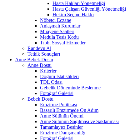
Hasta Hakları Yönetmeliği
Hasta Çalışan Güvenliği Yönetmeliği
Hekim Seçme Hakkı
Nöbetçi Eczane
Anlaşmalı Kurumlar
Muayene Saatleri
Medula Tesis Kodu
Tıbbi Sosyal Hizmetler
Randevu Al
Tetkik Sonuçları
Anne Bebek Dostu
Anne Dostu
Kriterler
Doğum İstatistikleri
TDL Odası
Gebelik Döneminde Beslenme
Fotoğraf Galerisi
Bebek Dostu
Emzirme Politikası
Başarılı Emzirmede On Adım
Anne Sütünün Önemi
Anne Sütünün Sağılması ve Saklanması
Tamamlayıcı Besinler
Emzirme Danışmanlığı
Fotoğraf Galerisi