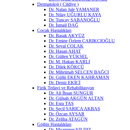
Dermatoloji ( Cildiye )
Dr. Nalan Jale YAMANER
Dr. Nilay UĞURLU KAYA
Dr. Tuncay ŞABANOĞLU
Dr. İsmail DAĞ
Çocuk Hastalıkları
Dr. Başak AKYÜZ
Dr. Emine Özlem ÇARIKÇIOĞLU
Dr. Seval ÇOLAK
Dr. Hasan AHAT
Dr. Gülten YÜKSEL
Dr. M. Hakan KARLI
Dr. Dilek KÖKÇÜ
Dr. Mihrimah SELCEN BAĞCI
Dr. Güllü EKEN KAHRAMAN
Dr. Deniz EKİCİ
Fizik Tedavi ve Rehabilitasyon
Dr. Ali İhsan SUNGUR
Dr. Gülşah AKGÜN ALTAN
Dr. Esra TAŞ
Dr. Seçil SARICA AKBAŞ
Dr. Özcan AYŞAR
Dr. Zeliha ATAGÜN
Göğüs Hastalıkları
Dr. Muammer YILDIZ