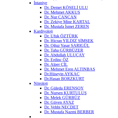
İntaniye
Dr. Demet KÖSELİ ULU
Dr. Mehmet AKKUŞ
Dr. Nur CANCAN
Dr. Zekiye Mine KARTAL
Dr. Mustafa İsmet ZEREN
Kardiyoloji
Dr. Ufuk ÖZTÜRK
Dr. Hicran YILDIZ ŞİMŞEK
Dr. Oğuz Yaşar SARIGÜL
Dr. Taha GÜRBÜZER
Dr. Abdullah ULUÇAY
Dr. Erdinç ÖZ
Dr. Alper ÇİL
Dr. Mehmet Eren ALTINBAŞ
Dr.Hüseyin AYKAÇ
Dr.Hasan BORZKURT
Nöroloji
Dr. Güleda ERENSOY
Dr. Nurşen KURTULUŞ
Dr. Melek GÜRBÜZ
Dr. Güven AYAZ
Dr. Vehbi NECDET
Dr. Mustafa Nazmi BERBER