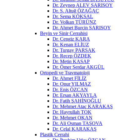
Dr. Zeynep ALEV SARISOY
Dr. S. Altuğ ÖZAĞAÇ
Dr. Sema KÖKSAL
Dr. Volkan TÜRÜNZ
Dr. Ahmet Burçin SARISOY
Beyin ve Sinir Cerrahisi
Dr. Cengiz KARA
Dr. Kenan ELİUZ
Dr. Turgay PARSAK
Dr. Recep ÖZDEK
Dr. Metin KASAP
Dr. Ömer Serdar AKGÜL
Ortopedi ve Travmatoloji
Dr. Ahmet FİLİZ
Dr. Onur YILMAZ
Dr. Enis ÖZCAN
Dr. Ersan AKYAYLA
Dr. Fatih ŞAHİNOĞLU
Dr. Mehmet Ataç KARAKAŞ
Dr. Hayrullah TOK
Dr. Mehmet OKAN
Dr. Ali Osman TAŞOVA
Dr. Celal KARAKAŞ
Plastik Cerrahi