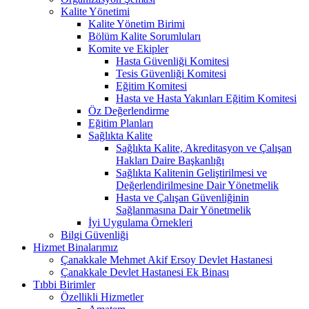
Kalite Yönetimi
Kalite Yönetim Birimi
Bölüm Kalite Sorumluları
Komite ve Ekipler
Hasta Güvenliği Komitesi
Tesis Güvenliği Komitesi
Eğitim Komitesi
Hasta ve Hasta Yakınları Eğitim Komitesi
Öz Değerlendirme
Eğitim Planları
Sağlıkta Kalite
Sağlıkta Kalite, Akreditasyon ve Çalışan
Hakları Daire Başkanlığı
Sağlıkta Kalitenin Geliştirilmesi ve
Değerlendirilmesine Dair Yönetmelik
Hasta ve Çalışan Güvenliğinin
Sağlanmasına Dair Yönetmelik
İyi Uygulama Örnekleri
Bilgi Güvenliği
Hizmet Binalarımız
Çanakkale Mehmet Akif Ersoy Devlet Hastanesi
Çanakkale Devlet Hastanesi Ek Binası
Tıbbi Birimler
Özellikli Hizmetler