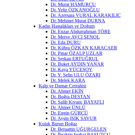
Dr. Murat HAMURCU
Dr. Yeliz ÖZKANOĞLU
Dr. Azersara VURAL KARAKILIÇ
Dr. Mehmet Murat DURNA
Kadın Hastalıkları ve Doğum
Dr. Enzar Abdurrahman TÖRE
Dr. Merve AVCI ŞENOL
Dr. Eda DURU
Dr. Kübra ÖZKAN KARACAER
Dr. Pınar ÖZALP UZLAR
Dr. Serkan ERTUĞRUL
Dr. Buket AYDIN YANAR
Dr. Kaya YÜCESOY
Dr. Y. Selin ULU ÖZARI
Dr. Melek KARA
Kalp ve Damar Cerrahisi
Dr. Ahmet EKİN
Dr. Buğra DESTAN
Dr. Salih Kıvanç BAYATLI
Dr. Ahmet ÜNLÜ
Dr. Engin GÜRCÜ
Dr. Ayşin IŞIK SAVUR
Kulak Burun Boğaz
Dr. Beraattin UĞURGELEN
Dr. İbrahim Serhat BASUTCU