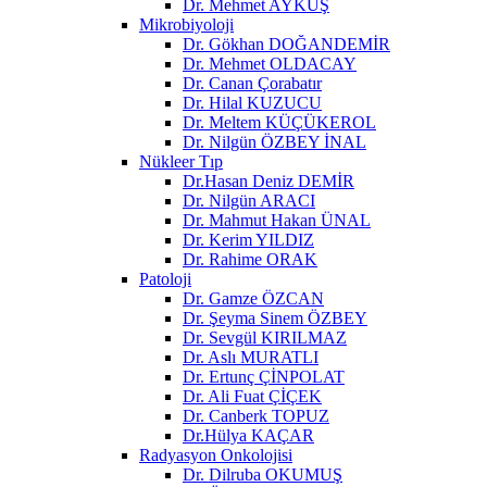
Dr. Mehmet AYKUŞ
Mikrobiyoloji
Dr. Gökhan DOĞANDEMİR
Dr. Mehmet OLDACAY
Dr. Canan Çorabatır
Dr. Hilal KUZUCU
Dr. Meltem KÜÇÜKEROL
Dr. Nilgün ÖZBEY İNAL
Nükleer Tıp
Dr.Hasan Deniz DEMİR
Dr. Nilgün ARACI
Dr. Mahmut Hakan ÜNAL
Dr. Kerim YILDIZ
Dr. Rahime ORAK
Patoloji
Dr. Gamze ÖZCAN
Dr. Şeyma Sinem ÖZBEY
Dr. Sevgül KIRILMAZ
Dr. Aslı MURATLI
Dr. Ertunç ÇİNPOLAT
Dr. Ali Fuat ÇİÇEK
Dr. Canberk TOPUZ
Dr.Hülya KAÇAR
Radyasyon Onkolojisi
Dr. Dilruba OKUMUŞ