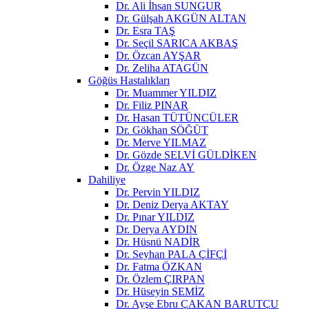
Dr. Ali İhsan SUNGUR
Dr. Gülşah AKGÜN ALTAN
Dr. Esra TAŞ
Dr. Seçil SARICA AKBAŞ
Dr. Özcan AYŞAR
Dr. Zeliha ATAGÜN
Göğüs Hastalıkları
Dr. Muammer YILDIZ
Dr. Filiz PINAR
Dr. Hasan TÜTÜNCÜLER
Dr. Gökhan SÖĞÜT
Dr. Merve YILMAZ
Dr. Gözde SELVİ GÜLDİKEN
Dr. Özge Naz AY
Dahiliye
Dr. Pervin YILDIZ
Dr. Deniz Derya AKTAY
Dr. Pınar YILDIZ
Dr. Derya AYDIN
Dr. Hüsnü NADİR
Dr. Seyhan PALA ÇİFÇİ
Dr. Fatma ÖZKAN
Dr. Özlem ÇIRPAN
Dr. Hüseyin SEMİZ
Dr. Ayşe Ebru ÇAKAN BARUTÇU