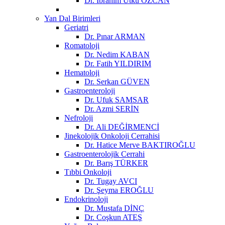
Dr. İbrahim Utku ÖZCAN
Yan Dal Birimleri
Geriatri
Dr. Pınar ARMAN
Romatoloji
Dr. Nedim KABAN
Dr. Fatih YILDIRIM
Hematoloji
Dr. Serkan GÜVEN
Gastroenteroloji
Dr. Ufuk SAMSAR
Dr. Azmi SERİN
Nefroloji
Dr. Ali DEĞİRMENCİ
Jinekolojik Onkoloji Cerrahisi
Dr. Hatice Merve BAKTIROĞLU
Gastroenterolojik Cerrahi
Dr. Barış TÜRKER
Tıbbi Onkoloji
Dr. Tugay AVCI
Dr. Şeyma EROĞLU
Endokrinoloji
Dr. Mustafa DİNÇ
Dr. Coşkun ATEŞ