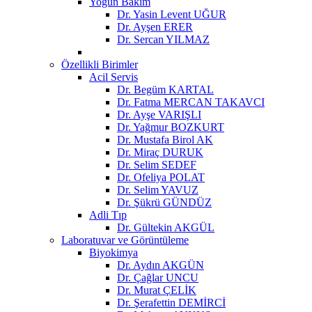
Yoğun Bakım
Dr. Yasin Levent UĞUR
Dr. Ayşen ERER
Dr. Sercan YILMAZ
Özellikli Birimler
Acil Servis
Dr. Begüm KARTAL
Dr. Fatma MERCAN TAKAVCI
Dr. Ayşe VARIŞLI
Dr. Yağmur BOZKURT
Dr. Mustafa Birol AK
Dr. Miraç DURUK
Dr. Selim SEDEF
Dr. Ofeliya POLAT
Dr. Selim YAVUZ
Dr. Şükrü GÜNDÜZ
Adli Tıp
Dr. Gültekin AKGÜL
Laboratuvar ve Görüntüleme
Biyokimya
Dr. Aydın AKGÜN
Dr. Çağlar UNCU
Dr. Murat ÇELİK
Dr. Şerafettin DEMİRCİ