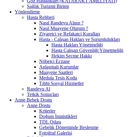
Göz Hastalıkları (KATARAKT AMELİYATI)
Sağlık Turizmi Birimi
Yönlendirme
Hasta Rehberi
Nasıl Randevu Alınır ?
Nasıl Muayene Olurum ?
Ziyaretçi ve Refakatçi Kuralları
Hasta - Çalışan Hakları ve Sorumlulukları
Hasta Hakları Yönetmeliği
Hasta Çalışan Güvenliği Yönetmeliği
Hekim Seçme Hakkı
Nöbetçi Eczane
Anlaşmalı Kurumlar
Muayene Saatleri
Medula Tesis Kodu
Tıbbi Sosyal Hizmetler
Randevu Al
Tetkik Sonuçları
Anne Bebek Dostu
Anne Dostu
Kriterler
Doğum İstatistikleri
TDL Odası
Gebelik Döneminde Beslenme
Fotoğraf Galerisi