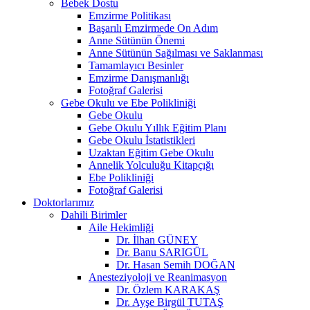
Bebek Dostu
Emzirme Politikası
Başarılı Emzirmede On Adım
Anne Sütünün Önemi
Anne Sütünün Sağılması ve Saklanması
Tamamlayıcı Besinler
Emzirme Danışmanlığı
Fotoğraf Galerisi
Gebe Okulu ve Ebe Polikliniği
Gebe Okulu
Gebe Okulu Yıllık Eğitim Planı
Gebe Okulu İstatistikleri
Uzaktan Eğitim Gebe Okulu
Annelik Yolculuğu Kitapçığı
Ebe Polikliniği
Fotoğraf Galerisi
Doktorlarımız
Dahili Birimler
Aile Hekimliği
Dr. İlhan GÜNEY
Dr. Banu SARIGÜL
Dr. Hasan Semih DOĞAN
Anesteziyoloji ve Reanimasyon
Dr. Özlem KARAKAŞ
Dr. Ayşe Birgül TUTAŞ