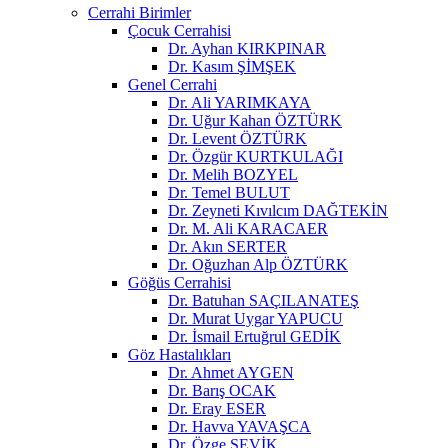
Cerrahi Birimler
Çocuk Cerrahisi
Dr. Ayhan KIRKPINAR
Dr. Kasım ŞİMŞEK
Genel Cerrahi
Dr. Ali YARIMKAYA
Dr. Uğur Kahan ÖZTÜRK
Dr. Levent ÖZTÜRK
Dr. Özgür KURTKULAĞI
Dr. Melih BOZYEL
Dr. Temel BULUT
Dr. Zeyneti Kıvılcım DAĞTEKİN
Dr. M. Ali KARACAER
Dr. Akın SERTER
Dr. Oğuzhan Alp ÖZTÜRK
Göğüs Cerrahisi
Dr. Batuhan SAÇILANATEŞ
Dr. Murat Uygar YAPUCU
Dr. İsmail Ertuğrul GEDİK
Göz Hastalıkları
Dr. Ahmet AYGEN
Dr. Barış OCAK
Dr. Eray ESER
Dr. Havva YAVAŞCA
Dr. Özge ŞEVİK