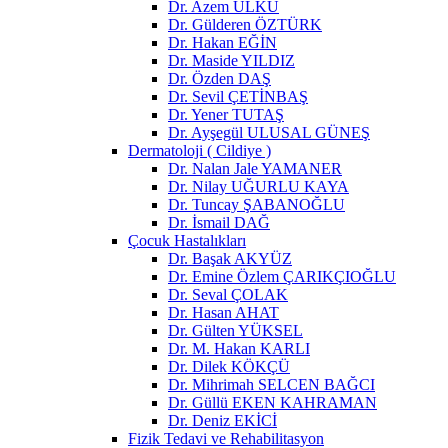
Dr. Azem ÜLKÜ
Dr. Gülderen ÖZTÜRK
Dr. Hakan EĞİN
Dr. Maside YILDIZ
Dr. Özden DAŞ
Dr. Sevil ÇETİNBAŞ
Dr. Yener TUTAŞ
Dr. Ayşegül ULUSAL GÜNEŞ
Dermatoloji ( Cildiye )
Dr. Nalan Jale YAMANER
Dr. Nilay UĞURLU KAYA
Dr. Tuncay ŞABANOĞLU
Dr. İsmail DAĞ
Çocuk Hastalıkları
Dr. Başak AKYÜZ
Dr. Emine Özlem ÇARIKÇIOĞLU
Dr. Seval ÇOLAK
Dr. Hasan AHAT
Dr. Gülten YÜKSEL
Dr. M. Hakan KARLI
Dr. Dilek KÖKÇÜ
Dr. Mihrimah SELCEN BAĞCI
Dr. Güllü EKEN KAHRAMAN
Dr. Deniz EKİCİ
Fizik Tedavi ve Rehabilitasyon