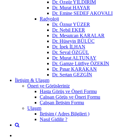
Dr. Özgür YILDIRIM
Dr. Murat HAYAR
Dr. Emine SEDEF AKOVALI
Radyoloji
Dr. Öznur YÜZER
Dr. Nebil EKER
Dr. Mesutcan KARALAR
Dr. Hüseyin BÜLÜÇ
Dr. İpek İLHAN
Dr. Seval ÖZGÜL
Dr. Murat ALTUNAY
Dr. Gamze Lütfiye ÖZEKİN
Dr. Pınar KARAKAN
Dr. Sertan GEZGİN
İletişim & Ulaşım
Öneri ve Görüşleriniz
Hasta Görüş ve Öneri Formu
Çalışan Görüş ve Öneri Formu
Çalışan İletişim Formu
Ulaşım
İletişim ( Adres Bilgileri )
Nasıl Gidilir ?