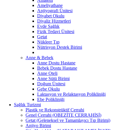
Amatem
Ameliyathane
Anjiyografi Ünitesi
Diyabet Okulu
Diyaliz Hizmetleri
Evde Sağlık
Fizik Tedavi Ünitesi
Getat
Nükleer Tıp
Nütrisyon Destek Birimi
Anne & Bebek
Anne Dostu Hastane
Bebek Dostu Hastane
Anne Oteli
Anne Sütü Birimi
Doğum Ünitesi
Gebe Okulu
Laktasyon ve Relaktasyon Polikliniği
Ebe Polikliniği
Sağlık Turizmi
Plastik ve Rekonstrüktif Cerrahi
Genel Cerrahi (OBEZİTE CERRAHİSİ)
Getat (Geleneksel ve Tamamlayıcı Tıp Birimi)
Anjiyo Birimi