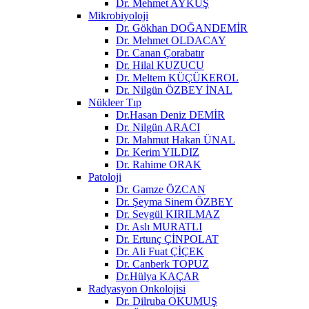
Dr. Mehmet AYKUŞ
Mikrobiyoloji
Dr. Gökhan DOĞANDEMİR
Dr. Mehmet OLDACAY
Dr. Canan Çorabatır
Dr. Hilal KUZUCU
Dr. Meltem KÜÇÜKEROL
Dr. Nilgün ÖZBEY İNAL
Nükleer Tıp
Dr.Hasan Deniz DEMİR
Dr. Nilgün ARACI
Dr. Mahmut Hakan ÜNAL
Dr. Kerim YILDIZ
Dr. Rahime ORAK
Patoloji
Dr. Gamze ÖZCAN
Dr. Şeyma Sinem ÖZBEY
Dr. Sevgül KIRILMAZ
Dr. Aslı MURATLI
Dr. Ertunç ÇİNPOLAT
Dr. Ali Fuat ÇİÇEK
Dr. Canberk TOPUZ
Dr.Hülya KAÇAR
Radyasyon Onkolojisi
Dr. Dilruba OKUMUŞ