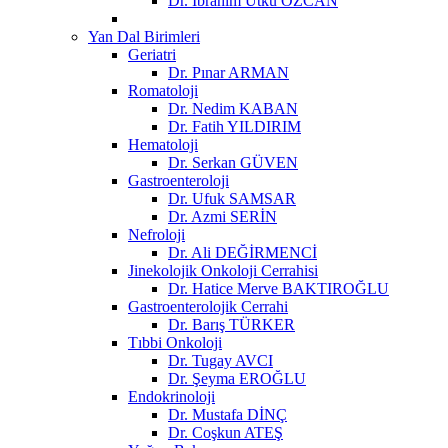
Dr. İbrahim Utku ÖZCAN
Yan Dal Birimleri
Geriatri
Dr. Pınar ARMAN
Romatoloji
Dr. Nedim KABAN
Dr. Fatih YILDIRIM
Hematoloji
Dr. Serkan GÜVEN
Gastroenteroloji
Dr. Ufuk SAMSAR
Dr. Azmi SERİN
Nefroloji
Dr. Ali DEĞİRMENCİ
Jinekolojik Onkoloji Cerrahisi
Dr. Hatice Merve BAKTIROĞLU
Gastroenterolojik Cerrahi
Dr. Barış TÜRKER
Tıbbi Onkoloji
Dr. Tugay AVCI
Dr. Şeyma EROĞLU
Endokrinoloji
Dr. Mustafa DİNÇ
Dr. Coşkun ATEŞ