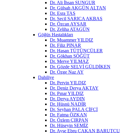
Dr. Ali İhsan SUNGUR
Dr. Gülşah AKGÜN ALTAN
Dr. Esra TAŞ
Dr. Seçil SARICA AKBAŞ
Dr. Özcan AYŞAR
Dr. Zeliha ATAGÜN
Göğüs Hastalıkları
Dr. Muammer YILDIZ
Dr. Filiz PINAR
Dr. Hasan TÜTÜNCÜLER
Dr. Gökhan SÖĞÜT
Dr. Merve YILMAZ
Dr. Gözde SELVİ GÜLDİKEN
Dr. Özge Naz AY
Dahiliye
Dr. Pervin YILDIZ
Dr. Deniz Derya AKTAY
Dr. Pınar YILDIZ
Dr. Derya AYDIN
Dr. Hüsnü NADİR
Dr. Seyhan PALA ÇİFÇİ
Dr. Fatma ÖZKAN
Dr. Özlem ÇIRPAN
Dr. Hüseyin SEMİZ
Dr. Ayşe Ebru ÇAKAN BARUTÇU