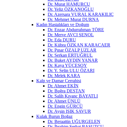
Dr. Murat HAMURCU
Dr. Yeliz ÖZKANOĞLU
Dr. Azersara VURAL KARAKILIÇ
Dr. Mehmet Murat DURNA
Kadın Hastalıkları ve Doğum
Dr. Enzar Abdurrahman TÖRE
Dr. Merve AVCI ŞENOL
Dr. Eda DURU
Dr. Kübra ÖZKAN KARACAER
Dr. Pınar ÖZALP UZLAR
Dr. Serkan ERTUĞRUL
Dr. Buket AYDIN YANAR
Dr. Kaya YÜCESOY
Dr. Y. Selin ULU ÖZARI
Dr. Melek KARA
Kalp ve Damar Cerrahisi
Dr. Ahmet EKİN
Dr. Buğra DESTAN
Dr. Salih Kıvanç BAYATLI
Dr. Ahmet ÜNLÜ
Dr. Engin GÜRCÜ
Dr. Ayşin IŞIK SAVUR
Kulak Burun Boğaz
Dr. Beraattin UĞURGELEN
Dr. İbrahim Serhat BASUTCU