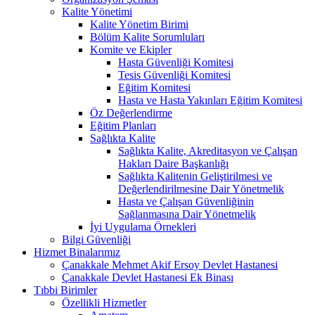
Kalite Yönetimi
Kalite Yönetim Birimi
Bölüm Kalite Sorumluları
Komite ve Ekipler
Hasta Güvenliği Komitesi
Tesis Güvenliği Komitesi
Eğitim Komitesi
Hasta ve Hasta Yakınları Eğitim Komitesi
Öz Değerlendirme
Eğitim Planları
Sağlıkta Kalite
Sağlıkta Kalite, Akreditasyon ve Çalışan
Hakları Daire Başkanlığı
Sağlıkta Kalitenin Geliştirilmesi ve
Değerlendirilmesine Dair Yönetmelik
Hasta ve Çalışan Güvenliğinin
Sağlanmasına Dair Yönetmelik
İyi Uygulama Örnekleri
Bilgi Güvenliği
Hizmet Binalarımız
Çanakkale Mehmet Akif Ersoy Devlet Hastanesi
Çanakkale Devlet Hastanesi Ek Binası
Tıbbi Birimler
Özellikli Hizmetler