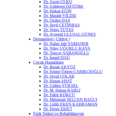
Dr. Azem ÜLKÜ
Dr. Gülderen ÖZTÜRK
Dr. Hakan EĞİN
Dr. Maside YILDIZ
Dr. Özden DAŞ
Dr. Sevil ÇETİNBAŞ
Dr. Yener TUTAŞ
Dr. Ayşegül ULUSAL GÜNEŞ
Dermatoloji ( Cildiye )
Dr. Nalan Jale YAMANER
Dr. Nilay UĞURLU KAYA
Dr. Tuncay ŞABANOĞLU
Dr. İsmail DAĞ
Çocuk Hastalıkları
Dr. Başak AKYÜZ
Dr. Emine Özlem ÇARIKÇIOĞLU
Dr. Seval ÇOLAK
Dr. Hasan AHAT
Dr. Gülten YÜKSEL
Dr. M. Hakan KARLI
Dr. Dilek KÖKÇÜ
Dr. Mihrimah SELCEN BAĞCI
Dr. Güllü EKEN KAHRAMAN
Dr. Deniz EKİCİ
Fizik Tedavi ve Rehabilitasyon