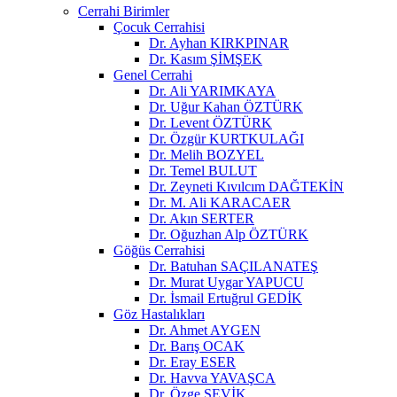
Cerrahi Birimler
Çocuk Cerrahisi
Dr. Ayhan KIRKPINAR
Dr. Kasım ŞİMŞEK
Genel Cerrahi
Dr. Ali YARIMKAYA
Dr. Uğur Kahan ÖZTÜRK
Dr. Levent ÖZTÜRK
Dr. Özgür KURTKULAĞI
Dr. Melih BOZYEL
Dr. Temel BULUT
Dr. Zeyneti Kıvılcım DAĞTEKİN
Dr. M. Ali KARACAER
Dr. Akın SERTER
Dr. Oğuzhan Alp ÖZTÜRK
Göğüs Cerrahisi
Dr. Batuhan SAÇILANATEŞ
Dr. Murat Uygar YAPUCU
Dr. İsmail Ertuğrul GEDİK
Göz Hastalıkları
Dr. Ahmet AYGEN
Dr. Barış OCAK
Dr. Eray ESER
Dr. Havva YAVAŞCA
Dr. Özge ŞEVİK