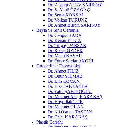
Dr. Zeynep ALEV SARISOY
Dr. S. Altuğ ÖZAĞAÇ
Dr. Sema KÖKSAL
Dr. Volkan TÜRÜNZ
Dr. Ahmet Burçin SARISOY
Beyin ve Sinir Cerrahisi
Dr. Cengiz KARA
Dr. Kenan ELİUZ
Dr. Turgay PARSAK
Dr. Recep ÖZDEK
Dr. Metin KASAP
Dr. Ömer Serdar AKGÜL
Ortopedi ve Travmatoloji
Dr. Ahmet FİLİZ
Dr. Onur YILMAZ
Dr. Enis ÖZCAN
Dr. Ersan AKYAYLA
Dr. Fatih ŞAHİNOĞLU
Dr. Mehmet Ataç KARAKAŞ
Dr. Hayrullah TOK
Dr. Mehmet OKAN
Dr. Ali Osman TAŞOVA
Dr. Celal KARAKAŞ
Plastik Cerrahi