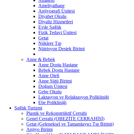
Amatem
Ameliyathane
Anjiyografi Ünitesi
Diyabet Okulu
Diyaliz Hizmetleri
Evde Sağlık
Fizik Tedavi Ünitesi
Getat
Nükleer Tıp
Nütrisyon Destek Birimi
Anne & Bebek
Anne Dostu Hastane
Bebek Dostu Hastane
Anne Oteli
Anne Sütü Birimi
Doğum Ünitesi
Gebe Okulu
Laktasyon ve Relaktasyon Polikliniği
Ebe Polikliniği
Sağlık Turizmi
Plastik ve Rekonstrüktif Cerrahi
Genel Cerrahi (OBEZİTE CERRAHİSİ)
Getat (Geleneksel ve Tamamlayıcı Tıp Birimi)
Anjiyo Birimi