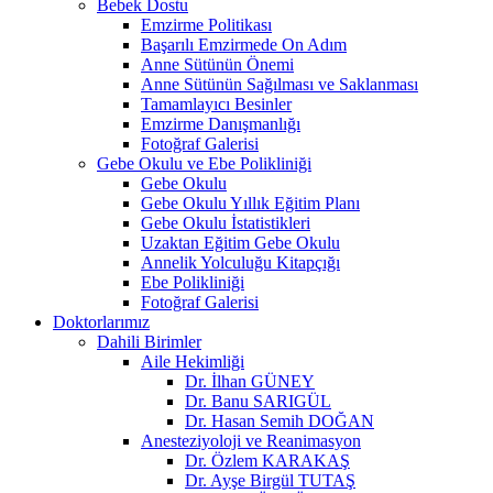
Bebek Dostu
Emzirme Politikası
Başarılı Emzirmede On Adım
Anne Sütünün Önemi
Anne Sütünün Sağılması ve Saklanması
Tamamlayıcı Besinler
Emzirme Danışmanlığı
Fotoğraf Galerisi
Gebe Okulu ve Ebe Polikliniği
Gebe Okulu
Gebe Okulu Yıllık Eğitim Planı
Gebe Okulu İstatistikleri
Uzaktan Eğitim Gebe Okulu
Annelik Yolculuğu Kitapçığı
Ebe Polikliniği
Fotoğraf Galerisi
Doktorlarımız
Dahili Birimler
Aile Hekimliği
Dr. İlhan GÜNEY
Dr. Banu SARIGÜL
Dr. Hasan Semih DOĞAN
Anesteziyoloji ve Reanimasyon
Dr. Özlem KARAKAŞ
Dr. Ayşe Birgül TUTAŞ