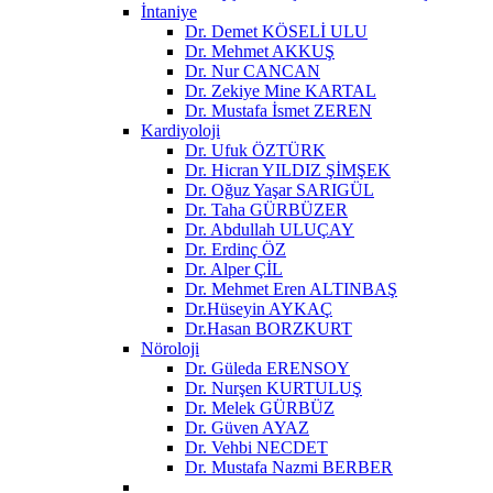
İntaniye
Dr. Demet KÖSELİ ULU
Dr. Mehmet AKKUŞ
Dr. Nur CANCAN
Dr. Zekiye Mine KARTAL
Dr. Mustafa İsmet ZEREN
Kardiyoloji
Dr. Ufuk ÖZTÜRK
Dr. Hicran YILDIZ ŞİMŞEK
Dr. Oğuz Yaşar SARIGÜL
Dr. Taha GÜRBÜZER
Dr. Abdullah ULUÇAY
Dr. Erdinç ÖZ
Dr. Alper ÇİL
Dr. Mehmet Eren ALTINBAŞ
Dr.Hüseyin AYKAÇ
Dr.Hasan BORZKURT
Nöroloji
Dr. Güleda ERENSOY
Dr. Nurşen KURTULUŞ
Dr. Melek GÜRBÜZ
Dr. Güven AYAZ
Dr. Vehbi NECDET
Dr. Mustafa Nazmi BERBER