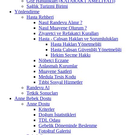
Göz Hastalıkları (KATARAKT AMELİYATI)
Sağlık Turizmi Birimi
Yönlendirme
Hasta Rehberi
Nasıl Randevu Alınır ?
Nasıl Muayene Olurum ?
Ziyaretçi ve Refakatçi Kuralları
Hasta - Çalışan Hakları ve Sorumlulukları
Hasta Hakları Yönetmeliği
Hasta Çalışan Güvenliği Yönetmeliği
Hekim Seçme Hakkı
Nöbetçi Eczane
Anlaşmalı Kurumlar
Muayene Saatleri
Medula Tesis Kodu
Tıbbi Sosyal Hizmetler
Randevu Al
Tetkik Sonuçları
Anne Bebek Dostu
Anne Dostu
Kriterler
Doğum İstatistikleri
TDL Odası
Gebelik Döneminde Beslenme
Fotoğraf Galerisi