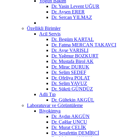
Yoğun Bakım
Dr. Yasin Levent UĞUR
Dr. Ayşen ERER
Dr. Sercan YILMAZ
Özellikli Birimler
Acil Servis
Dr. Begüm KARTAL
Dr. Fatma MERCAN TAKAVCI
Dr. Ayşe VARIŞLI
Dr. Yağmur BOZKURT
Dr. Mustafa Birol AK
Dr. Miraç DURUK
Dr. Selim SEDEF
Dr. Ofeliya POLAT
Dr. Selim YAVUZ
Dr. Şükrü GÜNDÜZ
Adli Tıp
Dr. Gültekin AKGÜL
Laboratuvar ve Görüntüleme
Biyokimya
Dr. Aydın AKGÜN
Dr. Çağlar UNCU
Dr. Murat ÇELİK
Dr. Şerafettin DEMİRCİ