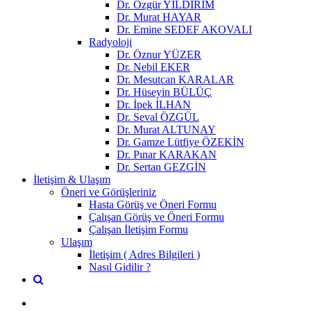
Dr. Özgür YILDIRIM
Dr. Murat HAYAR
Dr. Emine SEDEF AKOVALI
Radyoloji
Dr. Öznur YÜZER
Dr. Nebil EKER
Dr. Mesutcan KARALAR
Dr. Hüseyin BÜLÜÇ
Dr. İpek İLHAN
Dr. Seval ÖZGÜL
Dr. Murat ALTUNAY
Dr. Gamze Lütfiye ÖZEKİN
Dr. Pınar KARAKAN
Dr. Sertan GEZGİN
İletişim & Ulaşım
Öneri ve Görüşleriniz
Hasta Görüş ve Öneri Formu
Çalışan Görüş ve Öneri Formu
Çalışan İletişim Formu
Ulaşım
İletişim ( Adres Bilgileri )
Nasıl Gidilir ?