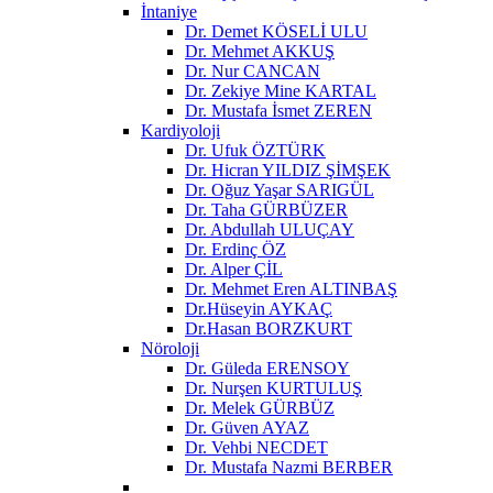
İntaniye
Dr. Demet KÖSELİ ULU
Dr. Mehmet AKKUŞ
Dr. Nur CANCAN
Dr. Zekiye Mine KARTAL
Dr. Mustafa İsmet ZEREN
Kardiyoloji
Dr. Ufuk ÖZTÜRK
Dr. Hicran YILDIZ ŞİMŞEK
Dr. Oğuz Yaşar SARIGÜL
Dr. Taha GÜRBÜZER
Dr. Abdullah ULUÇAY
Dr. Erdinç ÖZ
Dr. Alper ÇİL
Dr. Mehmet Eren ALTINBAŞ
Dr.Hüseyin AYKAÇ
Dr.Hasan BORZKURT
Nöroloji
Dr. Güleda ERENSOY
Dr. Nurşen KURTULUŞ
Dr. Melek GÜRBÜZ
Dr. Güven AYAZ
Dr. Vehbi NECDET
Dr. Mustafa Nazmi BERBER