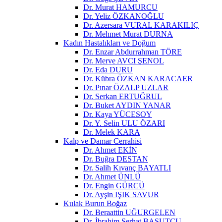
Dr. Murat HAMURCU
Dr. Yeliz ÖZKANOĞLU
Dr. Azersara VURAL KARAKILIÇ
Dr. Mehmet Murat DURNA
Kadın Hastalıkları ve Doğum
Dr. Enzar Abdurrahman TÖRE
Dr. Merve AVCI ŞENOL
Dr. Eda DURU
Dr. Kübra ÖZKAN KARACAER
Dr. Pınar ÖZALP UZLAR
Dr. Serkan ERTUĞRUL
Dr. Buket AYDIN YANAR
Dr. Kaya YÜCESOY
Dr. Y. Selin ULU ÖZARI
Dr. Melek KARA
Kalp ve Damar Cerrahisi
Dr. Ahmet EKİN
Dr. Buğra DESTAN
Dr. Salih Kıvanç BAYATLI
Dr. Ahmet ÜNLÜ
Dr. Engin GÜRCÜ
Dr. Ayşin IŞIK SAVUR
Kulak Burun Boğaz
Dr. Beraattin UĞURGELEN
Dr. İbrahim Serhat BASUTCU