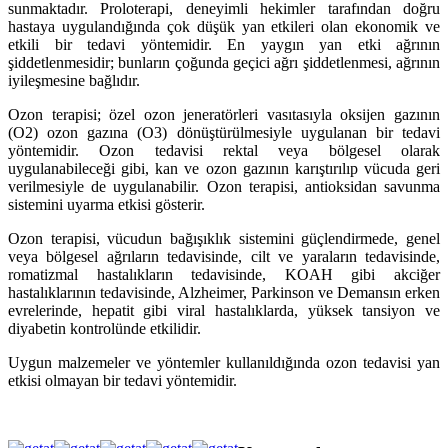
sunmaktadır. Proloterapi, deneyimli hekimler tarafından doğru
hastaya uygulandığında çok düşük yan etkileri olan ekonomik ve
etkili bir tedavi yöntemidir. En yaygın yan etki ağrının
şiddetlenmesidir; bunların çoğunda geçici ağrı şiddetlenmesi, ağrının
iyileşmesine bağlıdır.
Ozon terapisi; özel ozon jeneratörleri vasıtasıyla oksijen gazının
(O2) ozon gazına (O3) dönüştürülmesiyle uygulanan bir tedavi
yöntemidir. Ozon tedavisi rektal veya bölgesel olarak
uygulanabileceği gibi, kan ve ozon gazının karıştırılıp vücuda geri
verilmesiyle de uygulanabilir. Ozon terapisi, antioksidan savunma
sistemini uyarma etkisi gösterir.
Ozon terapisi, vücudun bağışıklık sistemini güçlendirmede, genel
veya bölgesel ağrıların tedavisinde, cilt ve yaraların tedavisinde,
romatizmal hastalıkların tedavisinde, KOAH gibi akciğer
hastalıklarının tedavisinde, Alzheimer, Parkinson ve Demansın erken
evrelerinde, hepatit gibi viral hastalıklarda, yüksek tansiyon ve
diyabetin kontrolünde etkilidir.
Uygun malzemeler ve yöntemler kullanıldığında ozon tedavisi yan
etkisi olmayan bir tedavi yöntemidir.