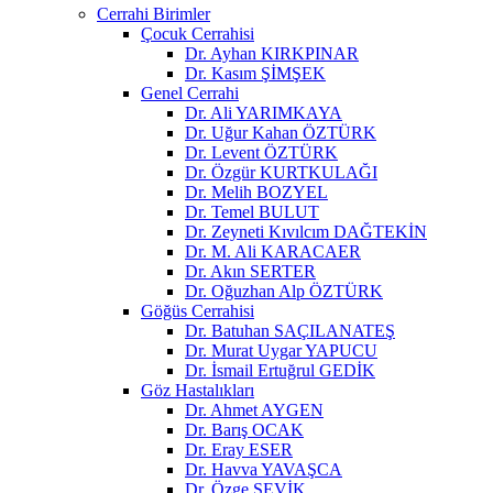
Cerrahi Birimler
Çocuk Cerrahisi
Dr. Ayhan KIRKPINAR
Dr. Kasım ŞİMŞEK
Genel Cerrahi
Dr. Ali YARIMKAYA
Dr. Uğur Kahan ÖZTÜRK
Dr. Levent ÖZTÜRK
Dr. Özgür KURTKULAĞI
Dr. Melih BOZYEL
Dr. Temel BULUT
Dr. Zeyneti Kıvılcım DAĞTEKİN
Dr. M. Ali KARACAER
Dr. Akın SERTER
Dr. Oğuzhan Alp ÖZTÜRK
Göğüs Cerrahisi
Dr. Batuhan SAÇILANATEŞ
Dr. Murat Uygar YAPUCU
Dr. İsmail Ertuğrul GEDİK
Göz Hastalıkları
Dr. Ahmet AYGEN
Dr. Barış OCAK
Dr. Eray ESER
Dr. Havva YAVAŞCA
Dr. Özge ŞEVİK