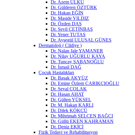
Dr. Azem ÜLKÜ
Dr. Gülderen ÖZTÜRK
Dr. Hakan EĞİN
Dr. Maside YILDIZ
Dr. Özden DAŞ
Dr. Sevil ÇETİNBAŞ
Dr. Yener TUTAŞ
Dr. Ayşegül ULUSAL GÜNEŞ
Dermatoloji ( Cildiye )
Dr. Nalan Jale YAMANER
Dr. Nilay UĞURLU KAYA
Dr. Tuncay ŞABANOĞLU
Dr. İsmail DAĞ
Çocuk Hastalıkları
Dr. Başak AKYÜZ
Dr. Emine Özlem ÇARIKÇIOĞLU
Dr. Seval ÇOLAK
Dr. Hasan AHAT
Dr. Gülten YÜKSEL
Dr. M. Hakan KARLI
Dr. Dilek KÖKÇÜ
Dr. Mihrimah SELCEN BAĞCI
Dr. Güllü EKEN KAHRAMAN
Dr. Deniz EKİCİ
Fizik Tedavi ve Rehabilitasyon