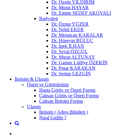
Dr. Özgür YILDIRIM
Dr. Murat HAYAR
Dr. Emine SEDEF AKOVALI
Radyoloji
Dr. Öznur YÜZER
Dr. Nebil EKER
Dr. Mesutcan KARALAR
Dr. Hüseyin BÜLÜÇ
Dr. İpek İLHAN
Dr. Seval ÖZGÜL
Dr. Murat ALTUNAY
Dr. Gamze Lütfiye ÖZEKİN
Dr. Pınar KARAKAN
Dr. Sertan GEZGİN
İletişim & Ulaşım
Öneri ve Görüşleriniz
Hasta Görüş ve Öneri Formu
Çalışan Görüş ve Öneri Formu
Çalışan İletişim Formu
Ulaşım
İletişim ( Adres Bilgileri )
Nasıl Gidilir ?