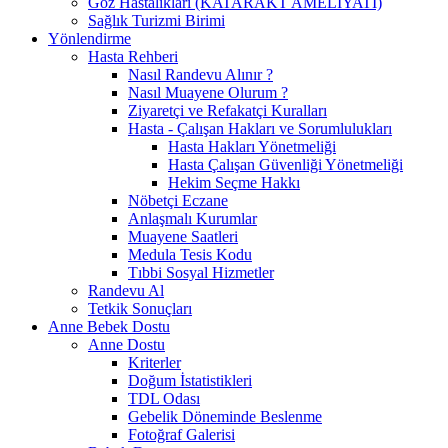
Göz Hastalıkları (KATARAKT AMELİYATI)
Sağlık Turizmi Birimi
Yönlendirme
Hasta Rehberi
Nasıl Randevu Alınır ?
Nasıl Muayene Olurum ?
Ziyaretçi ve Refakatçi Kuralları
Hasta - Çalışan Hakları ve Sorumlulukları
Hasta Hakları Yönetmeliği
Hasta Çalışan Güvenliği Yönetmeliği
Hekim Seçme Hakkı
Nöbetçi Eczane
Anlaşmalı Kurumlar
Muayene Saatleri
Medula Tesis Kodu
Tıbbi Sosyal Hizmetler
Randevu Al
Tetkik Sonuçları
Anne Bebek Dostu
Anne Dostu
Kriterler
Doğum İstatistikleri
TDL Odası
Gebelik Döneminde Beslenme
Fotoğraf Galerisi