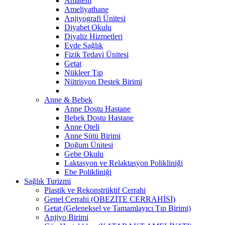
Amatem
Ameliyathane
Anjiyografi Ünitesi
Diyabet Okulu
Diyaliz Hizmetleri
Evde Sağlık
Fizik Tedavi Ünitesi
Getat
Nükleer Tıp
Nütrisyon Destek Birimi
Anne & Bebek
Anne Dostu Hastane
Bebek Dostu Hastane
Anne Oteli
Anne Sütü Birimi
Doğum Ünitesi
Gebe Okulu
Laktasyon ve Relaktasyon Polikliniği
Ebe Polikliniği
Sağlık Turizmi
Plastik ve Rekonstrüktif Cerrahi
Genel Cerrahi (OBEZİTE CERRAHİSİ)
Getat (Geleneksel ve Tamamlayıcı Tıp Birimi)
Anjiyo Birimi