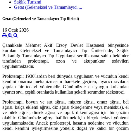
Sağlık Turizmi
Getat (Geleneksel ve Tamamlayıcı ...
Getat (Geleneksel ve Tamamlayıcı Tıp Birimi)
16 Ocak 2026
Çanakkale Mehmet Akif Ersoy Devlet Hastanesi bünyesinde
kurulan Geleneksel ve Tamamlayıcı Tıp Ünitesi'nde, Sağlık
Bakanlığı Tamamlayıcı Tıp Uygulama sertifikasına sahip hekimler
tarafından proloterapi, ozon ve akupunktur tedavileri
uygulanmaktadır.
Proloterapi; 1930'lardan beri dünyada uygulanan ve vücudun kendi
kendini onarma mekanizmasını harekete geçiren, uyarıcı sıvılarla
yapılan bir tedavi yöntemidir. Günümüzde en yaygın kullanılan
uyarıcı sıvı, çeşitli oranlarda kullanılan şekerli serumdur (dekstroz).
Proloterapi, boyun ve sırt ağrısı, migren ağrısı, omuz ağrısı, bel
ağrısı, kalça eklemi ağrısı, diz ağrısı (kireçlenme veya menisküs), el
ve bilek ağrısı, dirsek ağrısı ve topuk dikeni ağrısı için bir çözüm
olabilir. Günümüzde ağrıyı hafifletmek için birçok tedavi yöntemi
uygulanmaktadır. Ancak proloterapi, hasarın nedenine ve vücudun
kendi kendini iyileştirmesine yönelik doğal ve kalıcı bir çözüm