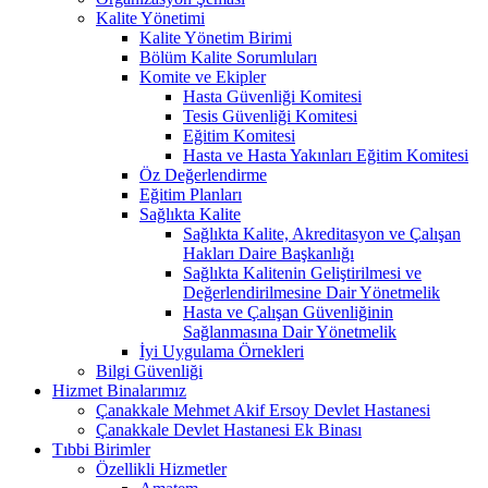
Kalite Yönetimi
Kalite Yönetim Birimi
Bölüm Kalite Sorumluları
Komite ve Ekipler
Hasta Güvenliği Komitesi
Tesis Güvenliği Komitesi
Eğitim Komitesi
Hasta ve Hasta Yakınları Eğitim Komitesi
Öz Değerlendirme
Eğitim Planları
Sağlıkta Kalite
Sağlıkta Kalite, Akreditasyon ve Çalışan
Hakları Daire Başkanlığı
Sağlıkta Kalitenin Geliştirilmesi ve
Değerlendirilmesine Dair Yönetmelik
Hasta ve Çalışan Güvenliğinin
Sağlanmasına Dair Yönetmelik
İyi Uygulama Örnekleri
Bilgi Güvenliği
Hizmet Binalarımız
Çanakkale Mehmet Akif Ersoy Devlet Hastanesi
Çanakkale Devlet Hastanesi Ek Binası
Tıbbi Birimler
Özellikli Hizmetler