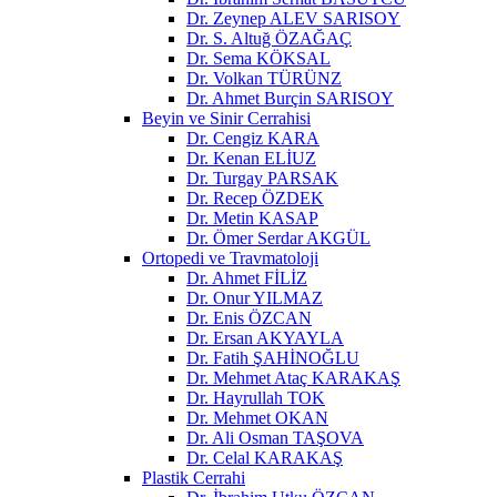
Dr. Zeynep ALEV SARISOY
Dr. S. Altuğ ÖZAĞAÇ
Dr. Sema KÖKSAL
Dr. Volkan TÜRÜNZ
Dr. Ahmet Burçin SARISOY
Beyin ve Sinir Cerrahisi
Dr. Cengiz KARA
Dr. Kenan ELİUZ
Dr. Turgay PARSAK
Dr. Recep ÖZDEK
Dr. Metin KASAP
Dr. Ömer Serdar AKGÜL
Ortopedi ve Travmatoloji
Dr. Ahmet FİLİZ
Dr. Onur YILMAZ
Dr. Enis ÖZCAN
Dr. Ersan AKYAYLA
Dr. Fatih ŞAHİNOĞLU
Dr. Mehmet Ataç KARAKAŞ
Dr. Hayrullah TOK
Dr. Mehmet OKAN
Dr. Ali Osman TAŞOVA
Dr. Celal KARAKAŞ
Plastik Cerrahi