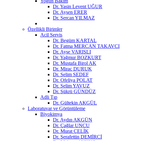
Yoğun Bakım
Dr. Yasin Levent UĞUR
Dr. Ayşen ERER
Dr. Sercan YILMAZ
Özellikli Birimler
Acil Servis
Dr. Begüm KARTAL
Dr. Fatma MERCAN TAKAVCI
Dr. Ayşe VARIŞLI
Dr. Yağmur BOZKURT
Dr. Mustafa Birol AK
Dr. Miraç DURUK
Dr. Selim SEDEF
Dr. Ofeliya POLAT
Dr. Selim YAVUZ
Dr. Şükrü GÜNDÜZ
Adli Tıp
Dr. Gültekin AKGÜL
Laboratuvar ve Görüntüleme
Biyokimya
Dr. Aydın AKGÜN
Dr. Çağlar UNCU
Dr. Murat ÇELİK
Dr. Şerafettin DEMİRCİ