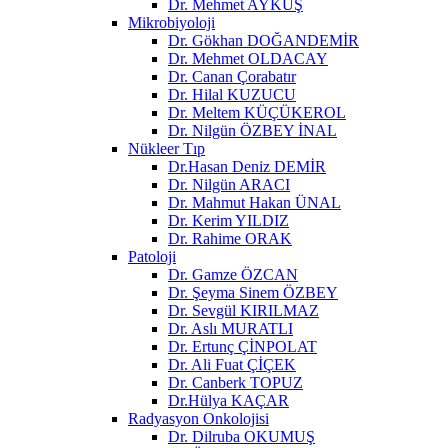
Dr. Mehmet AYKUŞ
Mikrobiyoloji
Dr. Gökhan DOĞANDEMİR
Dr. Mehmet OLDACAY
Dr. Canan Çorabatır
Dr. Hilal KUZUCU
Dr. Meltem KÜÇÜKEROL
Dr. Nilgün ÖZBEY İNAL
Nükleer Tıp
Dr.Hasan Deniz DEMİR
Dr. Nilgün ARACI
Dr. Mahmut Hakan ÜNAL
Dr. Kerim YILDIZ
Dr. Rahime ORAK
Patoloji
Dr. Gamze ÖZCAN
Dr. Şeyma Sinem ÖZBEY
Dr. Sevgül KIRILMAZ
Dr. Aslı MURATLI
Dr. Ertunç ÇİNPOLAT
Dr. Ali Fuat ÇİÇEK
Dr. Canberk TOPUZ
Dr.Hülya KAÇAR
Radyasyon Onkolojisi
Dr. Dilruba OKUMUŞ