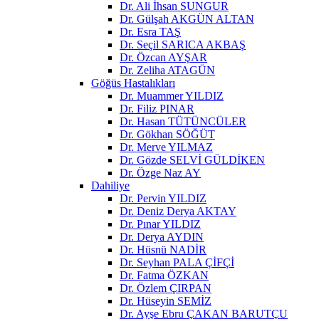
Dr. Ali İhsan SUNGUR
Dr. Gülşah AKGÜN ALTAN
Dr. Esra TAŞ
Dr. Seçil SARICA AKBAŞ
Dr. Özcan AYŞAR
Dr. Zeliha ATAGÜN
Göğüs Hastalıkları
Dr. Muammer YILDIZ
Dr. Filiz PINAR
Dr. Hasan TÜTÜNCÜLER
Dr. Gökhan SÖĞÜT
Dr. Merve YILMAZ
Dr. Gözde SELVİ GÜLDİKEN
Dr. Özge Naz AY
Dahiliye
Dr. Pervin YILDIZ
Dr. Deniz Derya AKTAY
Dr. Pınar YILDIZ
Dr. Derya AYDIN
Dr. Hüsnü NADİR
Dr. Seyhan PALA ÇİFÇİ
Dr. Fatma ÖZKAN
Dr. Özlem ÇIRPAN
Dr. Hüseyin SEMİZ
Dr. Ayşe Ebru ÇAKAN BARUTÇU