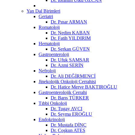
Dr. İbrahim Utku ÖZCAN
Yan Dal Birimleri
Geriatri
Dr. Pınar ARMAN
Romatoloji
Dr. Nedim KABAN
Dr. Fatih YILDIRIM
Hematoloji
Dr. Serkan GÜVEN
Gastroenteroloji
Dr. Ufuk SAMSAR
Dr. Azmi SERİN
Nefroloji
Dr. Ali DEĞİRMENCİ
Jinekolojik Onkoloji Cerrahisi
Dr. Hatice Merve BAKTIROĞLU
Gastroenterolojik Cerrahi
Dr. Barış TÜRKER
Tıbbi Onkoloji
Dr. Tugay AVCI
Dr. Şeyma EROĞLU
Endokrinoloji
Dr. Mustafa DİNÇ
Dr. Coşkun ATEŞ