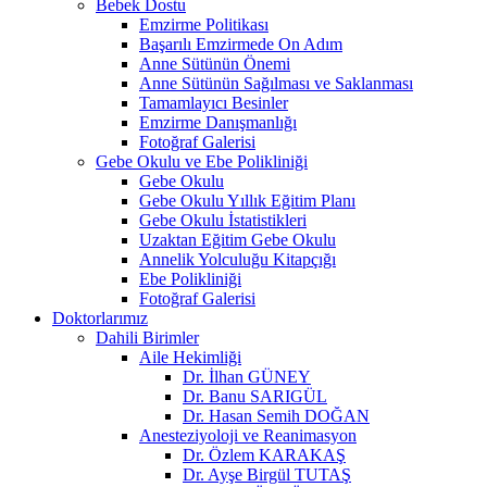
Bebek Dostu
Emzirme Politikası
Başarılı Emzirmede On Adım
Anne Sütünün Önemi
Anne Sütünün Sağılması ve Saklanması
Tamamlayıcı Besinler
Emzirme Danışmanlığı
Fotoğraf Galerisi
Gebe Okulu ve Ebe Polikliniği
Gebe Okulu
Gebe Okulu Yıllık Eğitim Planı
Gebe Okulu İstatistikleri
Uzaktan Eğitim Gebe Okulu
Annelik Yolculuğu Kitapçığı
Ebe Polikliniği
Fotoğraf Galerisi
Doktorlarımız
Dahili Birimler
Aile Hekimliği
Dr. İlhan GÜNEY
Dr. Banu SARIGÜL
Dr. Hasan Semih DOĞAN
Anesteziyoloji ve Reanimasyon
Dr. Özlem KARAKAŞ
Dr. Ayşe Birgül TUTAŞ