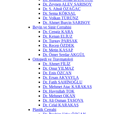
Dr. Zeynep ALEV SARISOY
Dr. S. Altuğ ÖZAĞAÇ
Dr. Sema KÖKSAL
Dr. Volkan TÜRÜNZ
Dr. Ahmet Burçin SARISOY
Beyin ve Sinir Cerrahisi
Dr. Cengiz KARA
Dr. Kenan ELİUZ
Dr. Turgay PARSAK
Dr. Recep ÖZDEK
Dr. Metin KASAP
Dr. Ömer Serdar AKGÜL
Ortopedi ve Travmatoloji
Dr. Ahmet FİLİZ
Dr. Onur YILMAZ
Dr. Enis ÖZCAN
Dr. Ersan AKYAYLA
Dr. Fatih ŞAHİNOĞLU
Dr. Mehmet Ataç KARAKAŞ
Dr. Hayrullah TOK
Dr. Mehmet OKAN
Dr. Ali Osman TAŞOVA
Dr. Celal KARAKAŞ
Plastik Cerrahi