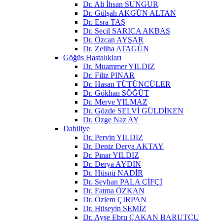
Dr. Ali İhsan SUNGUR
Dr. Gülşah AKGÜN ALTAN
Dr. Esra TAŞ
Dr. Seçil SARICA AKBAŞ
Dr. Özcan AYŞAR
Dr. Zeliha ATAGÜN
Göğüs Hastalıkları
Dr. Muammer YILDIZ
Dr. Filiz PINAR
Dr. Hasan TÜTÜNCÜLER
Dr. Gökhan SÖĞÜT
Dr. Merve YILMAZ
Dr. Gözde SELVİ GÜLDİKEN
Dr. Özge Naz AY
Dahiliye
Dr. Pervin YILDIZ
Dr. Deniz Derya AKTAY
Dr. Pınar YILDIZ
Dr. Derya AYDIN
Dr. Hüsnü NADİR
Dr. Seyhan PALA ÇİFÇİ
Dr. Fatma ÖZKAN
Dr. Özlem ÇIRPAN
Dr. Hüseyin SEMİZ
Dr. Ayşe Ebru ÇAKAN BARUTÇU