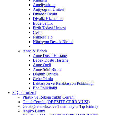
Amatem
Ameliyathane
Anjiyografi Ünitesi
Diyabet Okulu
Diyaliz Hizmetleri
Evde Sağlık
Fizik Tedavi Ünitesi
Getat
Nükleer Tıp
Nütrisyon Destek Birimi
Anne & Bebek
Anne Dostu Hastane
Bebek Dostu Hastane
Anne Oteli
Anne Sütü Birimi
Doğum Ünitesi
Gebe Okulu
Laktasyon ve Relaktasyon Polikliniği
Ebe Polikliniği
Sağlık Turizmi
Plastik ve Rekonstrüktif Cerrahi
Genel Cerrahi (OBEZİTE CERRAHİSİ)
Getat (Geleneksel ve Tamamlayıcı Tıp Birimi)
Anjiyo Birimi