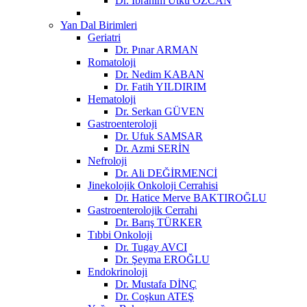
Dr. İbrahim Utku ÖZCAN
Yan Dal Birimleri
Geriatri
Dr. Pınar ARMAN
Romatoloji
Dr. Nedim KABAN
Dr. Fatih YILDIRIM
Hematoloji
Dr. Serkan GÜVEN
Gastroenteroloji
Dr. Ufuk SAMSAR
Dr. Azmi SERİN
Nefroloji
Dr. Ali DEĞİRMENCİ
Jinekolojik Onkoloji Cerrahisi
Dr. Hatice Merve BAKTIROĞLU
Gastroenterolojik Cerrahi
Dr. Barış TÜRKER
Tıbbi Onkoloji
Dr. Tugay AVCI
Dr. Şeyma EROĞLU
Endokrinoloji
Dr. Mustafa DİNÇ
Dr. Coşkun ATEŞ