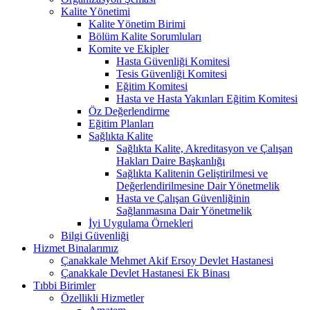
Kalite Yönetimi
Kalite Yönetim Birimi
Bölüm Kalite Sorumluları
Komite ve Ekipler
Hasta Güvenliği Komitesi
Tesis Güvenliği Komitesi
Eğitim Komitesi
Hasta ve Hasta Yakınları Eğitim Komitesi
Öz Değerlendirme
Eğitim Planları
Sağlıkta Kalite
Sağlıkta Kalite, Akreditasyon ve Çalışan
Hakları Daire Başkanlığı
Sağlıkta Kalitenin Geliştirilmesi ve
Değerlendirilmesine Dair Yönetmelik
Hasta ve Çalışan Güvenliğinin
Sağlanmasına Dair Yönetmelik
İyi Uygulama Örnekleri
Bilgi Güvenliği
Hizmet Binalarımız
Çanakkale Mehmet Akif Ersoy Devlet Hastanesi
Çanakkale Devlet Hastanesi Ek Binası
Tıbbi Birimler
Özellikli Hizmetler