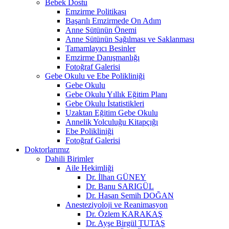
Bebek Dostu
Emzirme Politikası
Başarılı Emzirmede On Adım
Anne Sütünün Önemi
Anne Sütünün Sağılması ve Saklanması
Tamamlayıcı Besinler
Emzirme Danışmanlığı
Fotoğraf Galerisi
Gebe Okulu ve Ebe Polikliniği
Gebe Okulu
Gebe Okulu Yıllık Eğitim Planı
Gebe Okulu İstatistikleri
Uzaktan Eğitim Gebe Okulu
Annelik Yolculuğu Kitapçığı
Ebe Polikliniği
Fotoğraf Galerisi
Doktorlarımız
Dahili Birimler
Aile Hekimliği
Dr. İlhan GÜNEY
Dr. Banu SARIGÜL
Dr. Hasan Semih DOĞAN
Anesteziyoloji ve Reanimasyon
Dr. Özlem KARAKAŞ
Dr. Ayşe Birgül TUTAŞ