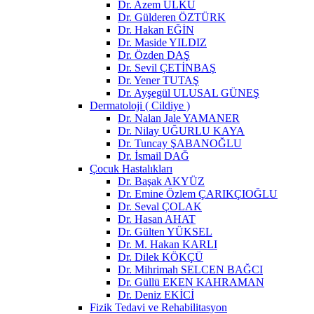
Dr. Azem ÜLKÜ
Dr. Gülderen ÖZTÜRK
Dr. Hakan EĞİN
Dr. Maside YILDIZ
Dr. Özden DAŞ
Dr. Sevil ÇETİNBAŞ
Dr. Yener TUTAŞ
Dr. Ayşegül ULUSAL GÜNEŞ
Dermatoloji ( Cildiye )
Dr. Nalan Jale YAMANER
Dr. Nilay UĞURLU KAYA
Dr. Tuncay ŞABANOĞLU
Dr. İsmail DAĞ
Çocuk Hastalıkları
Dr. Başak AKYÜZ
Dr. Emine Özlem ÇARIKÇIOĞLU
Dr. Seval ÇOLAK
Dr. Hasan AHAT
Dr. Gülten YÜKSEL
Dr. M. Hakan KARLI
Dr. Dilek KÖKÇÜ
Dr. Mihrimah SELCEN BAĞCI
Dr. Güllü EKEN KAHRAMAN
Dr. Deniz EKİCİ
Fizik Tedavi ve Rehabilitasyon