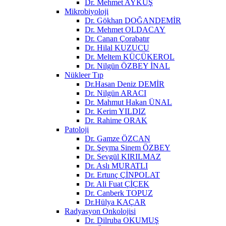
Dr. Mehmet AYKUŞ
Mikrobiyoloji
Dr. Gökhan DOĞANDEMİR
Dr. Mehmet OLDACAY
Dr. Canan Çorabatır
Dr. Hilal KUZUCU
Dr. Meltem KÜÇÜKEROL
Dr. Nilgün ÖZBEY İNAL
Nükleer Tıp
Dr.Hasan Deniz DEMİR
Dr. Nilgün ARACI
Dr. Mahmut Hakan ÜNAL
Dr. Kerim YILDIZ
Dr. Rahime ORAK
Patoloji
Dr. Gamze ÖZCAN
Dr. Şeyma Sinem ÖZBEY
Dr. Sevgül KIRILMAZ
Dr. Aslı MURATLI
Dr. Ertunç ÇİNPOLAT
Dr. Ali Fuat ÇİÇEK
Dr. Canberk TOPUZ
Dr.Hülya KAÇAR
Radyasyon Onkolojisi
Dr. Dilruba OKUMUŞ