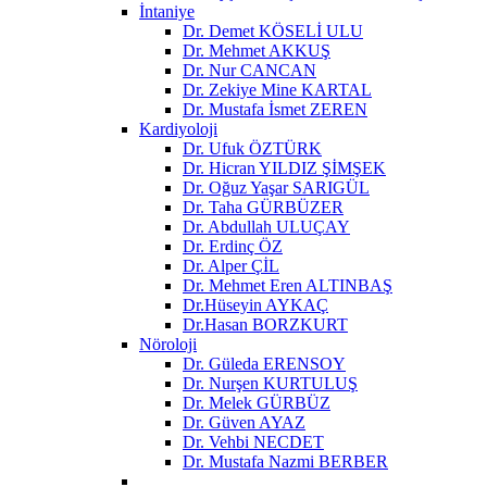
İntaniye
Dr. Demet KÖSELİ ULU
Dr. Mehmet AKKUŞ
Dr. Nur CANCAN
Dr. Zekiye Mine KARTAL
Dr. Mustafa İsmet ZEREN
Kardiyoloji
Dr. Ufuk ÖZTÜRK
Dr. Hicran YILDIZ ŞİMŞEK
Dr. Oğuz Yaşar SARIGÜL
Dr. Taha GÜRBÜZER
Dr. Abdullah ULUÇAY
Dr. Erdinç ÖZ
Dr. Alper ÇİL
Dr. Mehmet Eren ALTINBAŞ
Dr.Hüseyin AYKAÇ
Dr.Hasan BORZKURT
Nöroloji
Dr. Güleda ERENSOY
Dr. Nurşen KURTULUŞ
Dr. Melek GÜRBÜZ
Dr. Güven AYAZ
Dr. Vehbi NECDET
Dr. Mustafa Nazmi BERBER