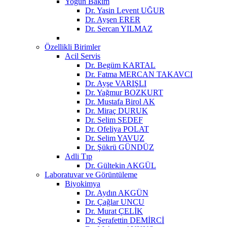
Yoğun Bakım
Dr. Yasin Levent UĞUR
Dr. Ayşen ERER
Dr. Sercan YILMAZ
Özellikli Birimler
Acil Servis
Dr. Begüm KARTAL
Dr. Fatma MERCAN TAKAVCI
Dr. Ayşe VARIŞLI
Dr. Yağmur BOZKURT
Dr. Mustafa Birol AK
Dr. Miraç DURUK
Dr. Selim SEDEF
Dr. Ofeliya POLAT
Dr. Selim YAVUZ
Dr. Şükrü GÜNDÜZ
Adli Tıp
Dr. Gültekin AKGÜL
Laboratuvar ve Görüntüleme
Biyokimya
Dr. Aydın AKGÜN
Dr. Çağlar UNCU
Dr. Murat ÇELİK
Dr. Şerafettin DEMİRCİ