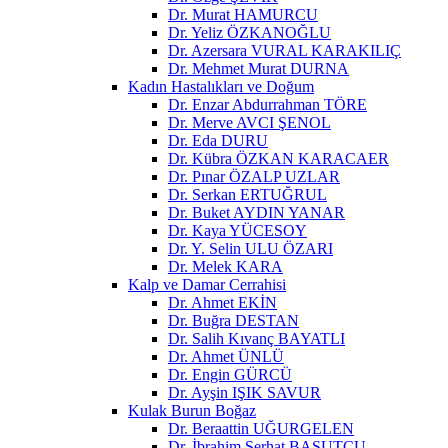
Dr. Murat HAMURCU
Dr. Yeliz ÖZKANOĞLU
Dr. Azersara VURAL KARAKILIÇ
Dr. Mehmet Murat DURNA
Kadın Hastalıkları ve Doğum
Dr. Enzar Abdurrahman TÖRE
Dr. Merve AVCI ŞENOL
Dr. Eda DURU
Dr. Kübra ÖZKAN KARACAER
Dr. Pınar ÖZALP UZLAR
Dr. Serkan ERTUĞRUL
Dr. Buket AYDIN YANAR
Dr. Kaya YÜCESOY
Dr. Y. Selin ULU ÖZARI
Dr. Melek KARA
Kalp ve Damar Cerrahisi
Dr. Ahmet EKİN
Dr. Buğra DESTAN
Dr. Salih Kıvanç BAYATLI
Dr. Ahmet ÜNLÜ
Dr. Engin GÜRCÜ
Dr. Ayşin IŞIK SAVUR
Kulak Burun Boğaz
Dr. Beraattin UĞURGELEN
Dr. İbrahim Serhat BASUTCU