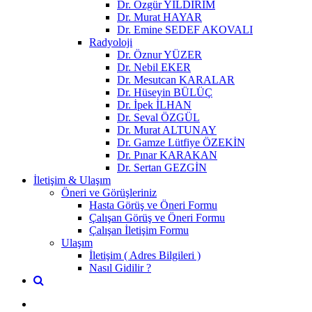
Dr. Özgür YILDIRIM
Dr. Murat HAYAR
Dr. Emine SEDEF AKOVALI
Radyoloji
Dr. Öznur YÜZER
Dr. Nebil EKER
Dr. Mesutcan KARALAR
Dr. Hüseyin BÜLÜÇ
Dr. İpek İLHAN
Dr. Seval ÖZGÜL
Dr. Murat ALTUNAY
Dr. Gamze Lütfiye ÖZEKİN
Dr. Pınar KARAKAN
Dr. Sertan GEZGİN
İletişim & Ulaşım
Öneri ve Görüşleriniz
Hasta Görüş ve Öneri Formu
Çalışan Görüş ve Öneri Formu
Çalışan İletişim Formu
Ulaşım
İletişim ( Adres Bilgileri )
Nasıl Gidilir ?