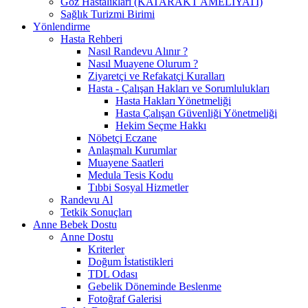
Göz Hastalıkları (KATARAKT AMELİYATI)
Sağlık Turizmi Birimi
Yönlendirme
Hasta Rehberi
Nasıl Randevu Alınır ?
Nasıl Muayene Olurum ?
Ziyaretçi ve Refakatçi Kuralları
Hasta - Çalışan Hakları ve Sorumlulukları
Hasta Hakları Yönetmeliği
Hasta Çalışan Güvenliği Yönetmeliği
Hekim Seçme Hakkı
Nöbetçi Eczane
Anlaşmalı Kurumlar
Muayene Saatleri
Medula Tesis Kodu
Tıbbi Sosyal Hizmetler
Randevu Al
Tetkik Sonuçları
Anne Bebek Dostu
Anne Dostu
Kriterler
Doğum İstatistikleri
TDL Odası
Gebelik Döneminde Beslenme
Fotoğraf Galerisi