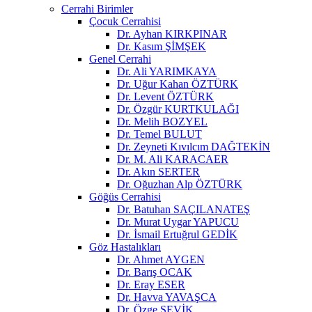
Cerrahi Birimler
Çocuk Cerrahisi
Dr. Ayhan KIRKPINAR
Dr. Kasım ŞİMŞEK
Genel Cerrahi
Dr. Ali YARIMKAYA
Dr. Uğur Kahan ÖZTÜRK
Dr. Levent ÖZTÜRK
Dr. Özgür KURTKULAĞI
Dr. Melih BOZYEL
Dr. Temel BULUT
Dr. Zeyneti Kıvılcım DAĞTEKİN
Dr. M. Ali KARACAER
Dr. Akın SERTER
Dr. Oğuzhan Alp ÖZTÜRK
Göğüs Cerrahisi
Dr. Batuhan SAÇILANATEŞ
Dr. Murat Uygar YAPUCU
Dr. İsmail Ertuğrul GEDİK
Göz Hastalıkları
Dr. Ahmet AYGEN
Dr. Barış OCAK
Dr. Eray ESER
Dr. Havva YAVAŞCA
Dr. Özge ŞEVİK