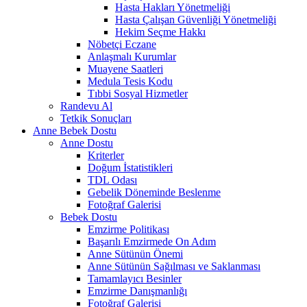
Hasta Hakları Yönetmeliği
Hasta Çalışan Güvenliği Yönetmeliği
Hekim Seçme Hakkı
Nöbetçi Eczane
Anlaşmalı Kurumlar
Muayene Saatleri
Medula Tesis Kodu
Tıbbi Sosyal Hizmetler
Randevu Al
Tetkik Sonuçları
Anne Bebek Dostu
Anne Dostu
Kriterler
Doğum İstatistikleri
TDL Odası
Gebelik Döneminde Beslenme
Fotoğraf Galerisi
Bebek Dostu
Emzirme Politikası
Başarılı Emzirmede On Adım
Anne Sütünün Önemi
Anne Sütünün Sağılması ve Saklanması
Tamamlayıcı Besinler
Emzirme Danışmanlığı
Fotoğraf Galerisi