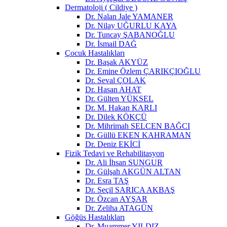
Dermatoloji ( Cildiye )
Dr. Nalan Jale YAMANER
Dr. Nilay UĞURLU KAYA
Dr. Tuncay ŞABANOĞLU
Dr. İsmail DAĞ
Çocuk Hastalıkları
Dr. Başak AKYÜZ
Dr. Emine Özlem ÇARIKÇIOĞLU
Dr. Seval ÇOLAK
Dr. Hasan AHAT
Dr. Gülten YÜKSEL
Dr. M. Hakan KARLI
Dr. Dilek KÖKÇÜ
Dr. Mihrimah SELCEN BAĞCI
Dr. Güllü EKEN KAHRAMAN
Dr. Deniz EKİCİ
Fizik Tedavi ve Rehabilitasyon
Dr. Ali İhsan SUNGUR
Dr. Gülşah AKGÜN ALTAN
Dr. Esra TAŞ
Dr. Seçil SARICA AKBAŞ
Dr. Özcan AYŞAR
Dr. Zeliha ATAGÜN
Göğüs Hastalıkları
Dr. Muammer YILDIZ