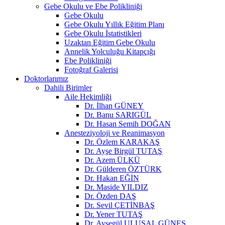
Gebe Okulu ve Ebe Polikliniği
Gebe Okulu
Gebe Okulu Yıllık Eğitim Planı
Gebe Okulu İstatistikleri
Uzaktan Eğitim Gebe Okulu
Annelik Yolculuğu Kitapçığı
Ebe Polikliniği
Fotoğraf Galerisi
Doktorlarımız
Dahili Birimler
Aile Hekimliği
Dr. İlhan GÜNEY
Dr. Banu SARIGÜL
Dr. Hasan Semih DOĞAN
Anesteziyoloji ve Reanimasyon
Dr. Özlem KARAKAŞ
Dr. Ayşe Birgül TUTAŞ
Dr. Azem ÜLKÜ
Dr. Gülderen ÖZTÜRK
Dr. Hakan EĞİN
Dr. Maside YILDIZ
Dr. Özden DAŞ
Dr. Sevil ÇETİNBAŞ
Dr. Yener TUTAŞ
Dr. Ayşegül ULUSAL GÜNEŞ