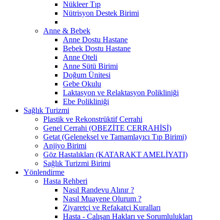
Nükleer Tıp
Nütrisyon Destek Birimi
Anne & Bebek
Anne Dostu Hastane
Bebek Dostu Hastane
Anne Oteli
Anne Sütü Birimi
Doğum Ünitesi
Gebe Okulu
Laktasyon ve Relaktasyon Polikliniği
Ebe Polikliniği
Sağlık Turizmi
Plastik ve Rekonstrüktif Cerrahi
Genel Cerrahi (OBEZİTE CERRAHİSİ)
Getat (Geleneksel ve Tamamlayıcı Tıp Birimi)
Anjiyo Birimi
Göz Hastalıkları (KATARAKT AMELİYATI)
Sağlık Turizmi Birimi
Yönlendirme
Hasta Rehberi
Nasıl Randevu Alınır ?
Nasıl Muayene Olurum ?
Ziyaretçi ve Refakatçi Kuralları
Hasta - Çalışan Hakları ve Sorumlulukları