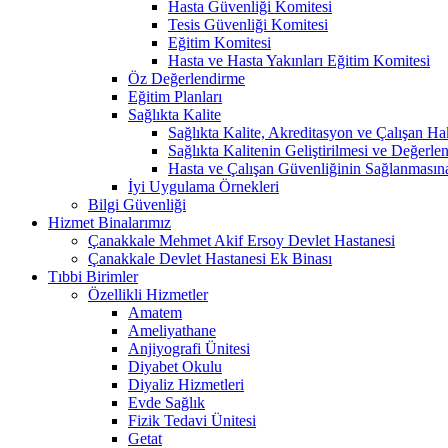
Hasta Güvenliği Komitesi
Tesis Güvenliği Komitesi
Eğitim Komitesi
Hasta ve Hasta Yakınları Eğitim Komitesi
Öz Değerlendirme
Eğitim Planları
Sağlıkta Kalite
Sağlıkta Kalite, Akreditasyon ve Çalışan Ha
Sağlıkta Kalitenin Geliştirilmesi ve Değerl
Hasta ve Çalışan Güvenliğinin Sağlanmasın
İyi Uygulama Örnekleri
Bilgi Güvenliği
Hizmet Binalarımız
Çanakkale Mehmet Akif Ersoy Devlet Hastanesi
Çanakkale Devlet Hastanesi Ek Binası
Tıbbi Birimler
Özellikli Hizmetler
Amatem
Ameliyathane
Anjiyografi Ünitesi
Diyabet Okulu
Diyaliz Hizmetleri
Evde Sağlık
Fizik Tedavi Ünitesi
Getat