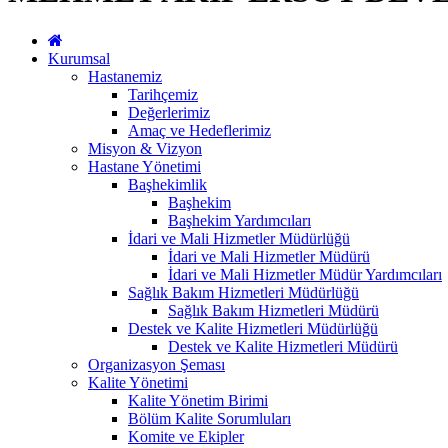
Kurumsal
Hastanemiz
Tarihçemiz
Değerlerimiz
Amaç ve Hedeflerimiz
Misyon & Vizyon
Hastane Yönetimi
Başhekimlik
Başhekim
Başhekim Yardımcıları
İdari ve Mali Hizmetler Müdürlüğü
İdari ve Mali Hizmetler Müdürü
İdari ve Mali Hizmetler Müdür Yardımcıları
Sağlık Bakım Hizmetleri Müdürlüğü
Sağlık Bakım Hizmetleri Müdürü
Destek ve Kalite Hizmetleri Müdürlüğü
Destek ve Kalite Hizmetleri Müdürü
Organizasyon Şeması
Kalite Yönetimi
Kalite Yönetim Birimi
Bölüm Kalite Sorumluları
Komite ve Ekipler