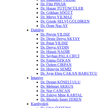
Dr. Filiz PINAR
Dr. Hasan TÜTÜNCÜLER
Dr. Gökhan SÖĞÜT
Dr. Merve YILMAZ
Dr. Gözde SELVİ GÜLDİKEN
Dr. Özge Naz AY
Dahiliye
Dr. Pervin YILDIZ
Dr. Deniz Derya AKTAY
Dr. Pınar YILDIZ
Dr. Derya AYDIN
Dr. Hüsnü NADİR
Dr. Seyhan PALA ÇİFÇİ
Dr. Fatma ÖZKAN
Dr. Özlem ÇIRPAN
Dr. Hüseyin SEMİZ
Dr. Ayşe Ebru ÇAKAN BARUTÇU
İntaniye
Dr. Demet KÖSELİ ULU
Dr. Mehmet AKKUŞ
Dr. Nur CANCAN
Dr. Zekiye Mine KARTAL
Dr. Mustafa İsmet ZEREN
Kardiyoloji