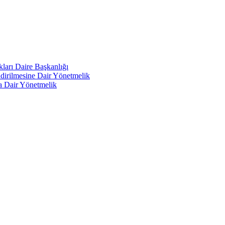
kları Daire Başkanlığı
endirilmesine Dair Yönetmelik
a Dair Yönetmelik