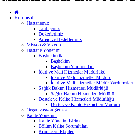
Kurumsal
Hastanemiz
Tarihçemiz
Değerlerimiz
Amaç ve Hedeflerimiz
Misyon & Vizyon
Hastane Yönetimi
Başhekimlik
Başhekim
Başhekim Yardımcıları
İdari ve Mali Hizmetler Müdürlüğü
İdari ve Mali Hizmetler Müdürü
İdari ve Mali Hizmetler Müdür Yardımcıları
Sağlık Bakım Hizmetleri Müdürlüğü
Sağlık Bakım Hizmetleri Müdürü
Destek ve Kalite Hizmetleri Müdürlüğü
Destek ve Kalite Hizmetleri Müdürü
Organizasyon Şeması
Kalite Yönetimi
Kalite Yönetim Birimi
Bölüm Kalite Sorumluları
Komite ve Ekipler