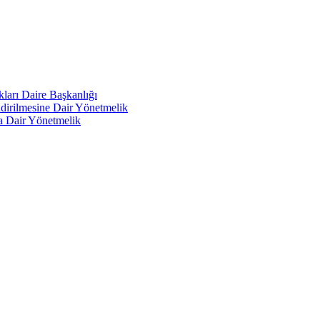
kları Daire Başkanlığı
endirilmesine Dair Yönetmelik
a Dair Yönetmelik