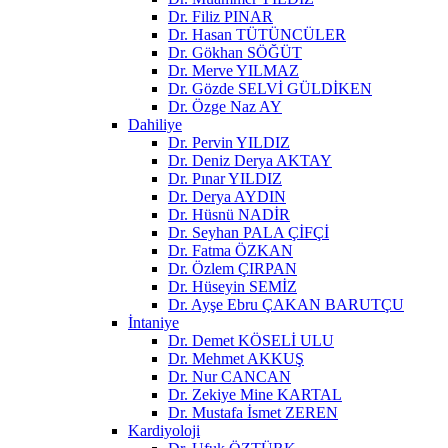
Dr. Filiz PINAR
Dr. Hasan TÜTÜNCÜLER
Dr. Gökhan SÖĞÜT
Dr. Merve YILMAZ
Dr. Gözde SELVİ GÜLDİKEN
Dr. Özge Naz AY
Dahiliye
Dr. Pervin YILDIZ
Dr. Deniz Derya AKTAY
Dr. Pınar YILDIZ
Dr. Derya AYDIN
Dr. Hüsnü NADİR
Dr. Seyhan PALA ÇİFÇİ
Dr. Fatma ÖZKAN
Dr. Özlem ÇIRPAN
Dr. Hüseyin SEMİZ
Dr. Ayşe Ebru ÇAKAN BARUTÇU
İntaniye
Dr. Demet KÖSELİ ULU
Dr. Mehmet AKKUŞ
Dr. Nur CANCAN
Dr. Zekiye Mine KARTAL
Dr. Mustafa İsmet ZEREN
Kardiyoloji