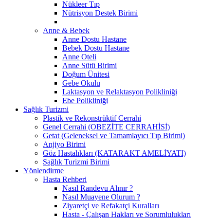
Nükleer Tıp
Nütrisyon Destek Birimi
Anne & Bebek
Anne Dostu Hastane
Bebek Dostu Hastane
Anne Oteli
Anne Sütü Birimi
Doğum Ünitesi
Gebe Okulu
Laktasyon ve Relaktasyon Polikliniği
Ebe Polikliniği
Sağlık Turizmi
Plastik ve Rekonstrüktif Cerrahi
Genel Cerrahi (OBEZİTE CERRAHİSİ)
Getat (Geleneksel ve Tamamlayıcı Tıp Birimi)
Anjiyo Birimi
Göz Hastalıkları (KATARAKT AMELİYATI)
Sağlık Turizmi Birimi
Yönlendirme
Hasta Rehberi
Nasıl Randevu Alınır ?
Nasıl Muayene Olurum ?
Ziyaretçi ve Refakatçi Kuralları
Hasta - Çalışan Hakları ve Sorumlulukları