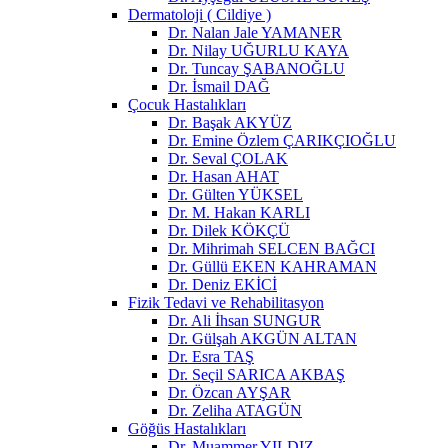
Dermatoloji ( Cildiye )
Dr. Nalan Jale YAMANER
Dr. Nilay UĞURLU KAYA
Dr. Tuncay ŞABANOĞLU
Dr. İsmail DAĞ
Çocuk Hastalıkları
Dr. Başak AKYÜZ
Dr. Emine Özlem ÇARIKÇIOĞLU
Dr. Seval ÇOLAK
Dr. Hasan AHAT
Dr. Gülten YÜKSEL
Dr. M. Hakan KARLI
Dr. Dilek KÖKÇÜ
Dr. Mihrimah SELCEN BAĞCI
Dr. Güllü EKEN KAHRAMAN
Dr. Deniz EKİCİ
Fizik Tedavi ve Rehabilitasyon
Dr. Ali İhsan SUNGUR
Dr. Gülşah AKGÜN ALTAN
Dr. Esra TAŞ
Dr. Seçil SARICA AKBAŞ
Dr. Özcan AYŞAR
Dr. Zeliha ATAGÜN
Göğüs Hastalıkları
Dr. Muammer YILDIZ