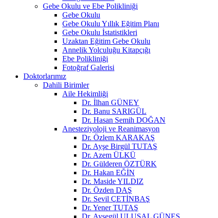
Gebe Okulu ve Ebe Polikliniği
Gebe Okulu
Gebe Okulu Yıllık Eğitim Planı
Gebe Okulu İstatistikleri
Uzaktan Eğitim Gebe Okulu
Annelik Yolculuğu Kitapçığı
Ebe Polikliniği
Fotoğraf Galerisi
Doktorlarımız
Dahili Birimler
Aile Hekimliği
Dr. İlhan GÜNEY
Dr. Banu SARIGÜL
Dr. Hasan Semih DOĞAN
Anesteziyoloji ve Reanimasyon
Dr. Özlem KARAKAŞ
Dr. Ayşe Birgül TUTAŞ
Dr. Azem ÜLKÜ
Dr. Gülderen ÖZTÜRK
Dr. Hakan EĞİN
Dr. Maside YILDIZ
Dr. Özden DAŞ
Dr. Sevil ÇETİNBAŞ
Dr. Yener TUTAŞ
Dr. Ayşegül ULUSAL GÜNEŞ