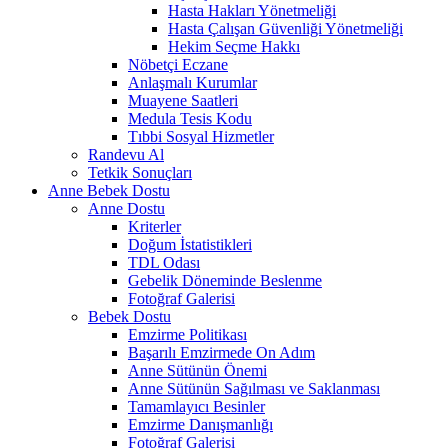
Hasta Hakları Yönetmeliği
Hasta Çalışan Güvenliği Yönetmeliği
Hekim Seçme Hakkı
Nöbetçi Eczane
Anlaşmalı Kurumlar
Muayene Saatleri
Medula Tesis Kodu
Tıbbi Sosyal Hizmetler
Randevu Al
Tetkik Sonuçları
Anne Bebek Dostu
Anne Dostu
Kriterler
Doğum İstatistikleri
TDL Odası
Gebelik Döneminde Beslenme
Fotoğraf Galerisi
Bebek Dostu
Emzirme Politikası
Başarılı Emzirmede On Adım
Anne Sütünün Önemi
Anne Sütünün Sağılması ve Saklanması
Tamamlayıcı Besinler
Emzirme Danışmanlığı
Fotoğraf Galerisi