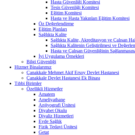
Hasta Güvenliği Komitesi
Tesis Güvenliği Komitesi
Eğitim Komitesi
Hasta ve Hasta Yakınları Eğitim Komitesi
Öz Değerlendirme
Eğitim Planları
Sağlıkta Kalite
Sağlıkta Kalite, Akreditasyon ve Çalışan Ha
Sağlıkta Kalitenin Geliştirilmesi ve Değerl
Hasta ve Çalışan Güvenliğinin Sağlanmasın
İyi Uygulama Örnekleri
Bilgi Güvenliği
Hizmet Binalarımız
Çanakkale Mehmet Akif Ersoy Devlet Hastanesi
Çanakkale Devlet Hastanesi Ek Binası
Tıbbi Birimler
Özellikli Hizmetler
Amatem
Ameliyathane
Anjiyografi Ünitesi
Diyabet Okulu
Diyaliz Hizmetleri
Evde Sağlık
Fizik Tedavi Ünitesi
Getat