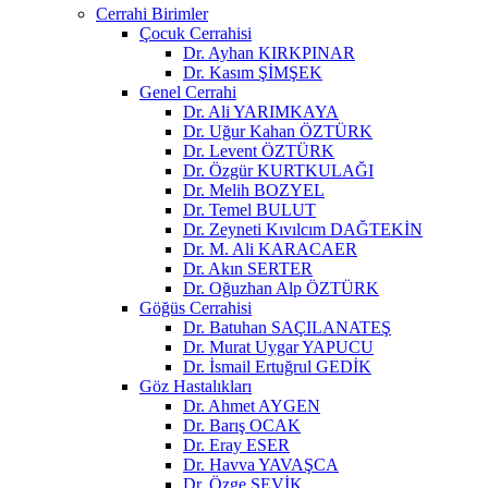
Cerrahi Birimler
Çocuk Cerrahisi
Dr. Ayhan KIRKPINAR
Dr. Kasım ŞİMŞEK
Genel Cerrahi
Dr. Ali YARIMKAYA
Dr. Uğur Kahan ÖZTÜRK
Dr. Levent ÖZTÜRK
Dr. Özgür KURTKULAĞI
Dr. Melih BOZYEL
Dr. Temel BULUT
Dr. Zeyneti Kıvılcım DAĞTEKİN
Dr. M. Ali KARACAER
Dr. Akın SERTER
Dr. Oğuzhan Alp ÖZTÜRK
Göğüs Cerrahisi
Dr. Batuhan SAÇILANATEŞ
Dr. Murat Uygar YAPUCU
Dr. İsmail Ertuğrul GEDİK
Göz Hastalıkları
Dr. Ahmet AYGEN
Dr. Barış OCAK
Dr. Eray ESER
Dr. Havva YAVAŞCA
Dr. Özge ŞEVİK