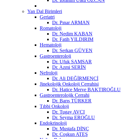
Dr. İbrahim Utku ÖZCAN
Yan Dal Birimleri
Geriatri
Dr. Pınar ARMAN
Romatoloji
Dr. Nedim KABAN
Dr. Fatih YILDIRIM
Hematoloji
Dr. Serkan GÜVEN
Gastroenteroloji
Dr. Ufuk SAMSAR
Dr. Azmi SERİN
Nefroloji
Dr. Ali DEĞİRMENCİ
Jinekolojik Onkoloji Cerrahisi
Dr. Hatice Merve BAKTIROĞLU
Gastroenterolojik Cerrahi
Dr. Barış TÜRKER
Tıbbi Onkoloji
Dr. Tugay AVCI
Dr. Şeyma EROĞLU
Endokrinoloji
Dr. Mustafa DİNÇ
Dr. Coşkun ATEŞ