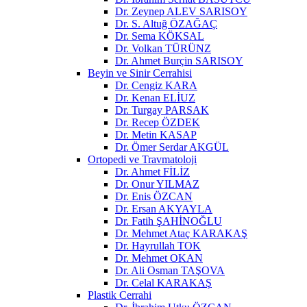
Dr. Zeynep ALEV SARISOY
Dr. S. Altuğ ÖZAĞAÇ
Dr. Sema KÖKSAL
Dr. Volkan TÜRÜNZ
Dr. Ahmet Burçin SARISOY
Beyin ve Sinir Cerrahisi
Dr. Cengiz KARA
Dr. Kenan ELİUZ
Dr. Turgay PARSAK
Dr. Recep ÖZDEK
Dr. Metin KASAP
Dr. Ömer Serdar AKGÜL
Ortopedi ve Travmatoloji
Dr. Ahmet FİLİZ
Dr. Onur YILMAZ
Dr. Enis ÖZCAN
Dr. Ersan AKYAYLA
Dr. Fatih ŞAHİNOĞLU
Dr. Mehmet Ataç KARAKAŞ
Dr. Hayrullah TOK
Dr. Mehmet OKAN
Dr. Ali Osman TAŞOVA
Dr. Celal KARAKAŞ
Plastik Cerrahi