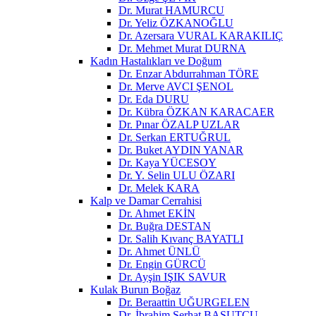
Dr. Murat HAMURCU
Dr. Yeliz ÖZKANOĞLU
Dr. Azersara VURAL KARAKILIÇ
Dr. Mehmet Murat DURNA
Kadın Hastalıkları ve Doğum
Dr. Enzar Abdurrahman TÖRE
Dr. Merve AVCI ŞENOL
Dr. Eda DURU
Dr. Kübra ÖZKAN KARACAER
Dr. Pınar ÖZALP UZLAR
Dr. Serkan ERTUĞRUL
Dr. Buket AYDIN YANAR
Dr. Kaya YÜCESOY
Dr. Y. Selin ULU ÖZARI
Dr. Melek KARA
Kalp ve Damar Cerrahisi
Dr. Ahmet EKİN
Dr. Buğra DESTAN
Dr. Salih Kıvanç BAYATLI
Dr. Ahmet ÜNLÜ
Dr. Engin GÜRCÜ
Dr. Ayşin IŞIK SAVUR
Kulak Burun Boğaz
Dr. Beraattin UĞURGELEN
Dr. İbrahim Serhat BASUTCU