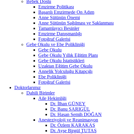
Bebek Dostu
Emzirme Politikası
Başarılı Emzirmede On Adım
Anne Sütünün Önemi
Anne Sütünün Sağılması ve Saklanması
Tamamlayıcı Besinler
Emzirme Danışmanlığı
Fotoğraf Galerisi
Gebe Okulu ve Ebe Polikliniği
Gebe Okulu
Gebe Okulu Yıllık Eğitim Planı
Gebe Okulu İstatistikleri
Uzaktan Eğitim Gebe Okulu
Annelik Yolculuğu Kitapçığı
Ebe Polikliniği
Fotoğraf Galerisi
Doktorlarımız
Dahili Birimler
Aile Hekimliği
Dr. İlhan GÜNEY
Dr. Banu SARIGÜL
Dr. Hasan Semih DOĞAN
Anesteziyoloji ve Reanimasyon
Dr. Özlem KARAKAŞ
Dr. Ayşe Birgül TUTAŞ