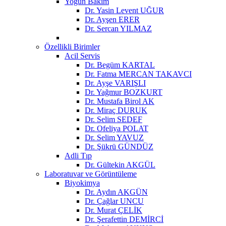
Yoğun Bakım
Dr. Yasin Levent UĞUR
Dr. Ayşen ERER
Dr. Sercan YILMAZ
Özellikli Birimler
Acil Servis
Dr. Begüm KARTAL
Dr. Fatma MERCAN TAKAVCI
Dr. Ayşe VARIŞLI
Dr. Yağmur BOZKURT
Dr. Mustafa Birol AK
Dr. Miraç DURUK
Dr. Selim SEDEF
Dr. Ofeliya POLAT
Dr. Selim YAVUZ
Dr. Şükrü GÜNDÜZ
Adli Tıp
Dr. Gültekin AKGÜL
Laboratuvar ve Görüntüleme
Biyokimya
Dr. Aydın AKGÜN
Dr. Çağlar UNCU
Dr. Murat ÇELİK
Dr. Şerafettin DEMİRCİ