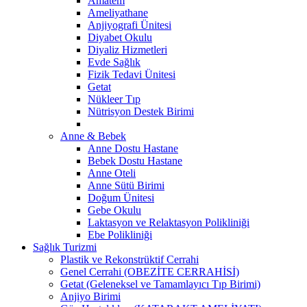
Amatem
Ameliyathane
Anjiyografi Ünitesi
Diyabet Okulu
Diyaliz Hizmetleri
Evde Sağlık
Fizik Tedavi Ünitesi
Getat
Nükleer Tıp
Nütrisyon Destek Birimi
Anne & Bebek
Anne Dostu Hastane
Bebek Dostu Hastane
Anne Oteli
Anne Sütü Birimi
Doğum Ünitesi
Gebe Okulu
Laktasyon ve Relaktasyon Polikliniği
Ebe Polikliniği
Sağlık Turizmi
Plastik ve Rekonstrüktif Cerrahi
Genel Cerrahi (OBEZİTE CERRAHİSİ)
Getat (Geleneksel ve Tamamlayıcı Tıp Birimi)
Anjiyo Birimi