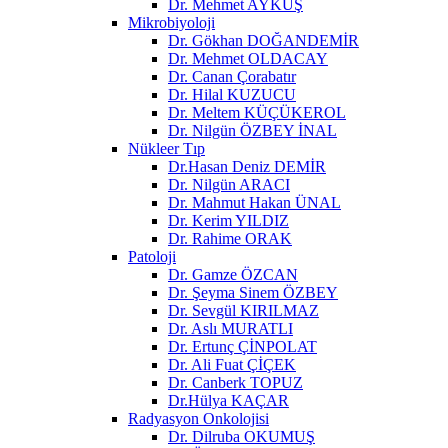
Dr. Mehmet AYKUŞ
Mikrobiyoloji
Dr. Gökhan DOĞANDEMİR
Dr. Mehmet OLDACAY
Dr. Canan Çorabatır
Dr. Hilal KUZUCU
Dr. Meltem KÜÇÜKEROL
Dr. Nilgün ÖZBEY İNAL
Nükleer Tıp
Dr.Hasan Deniz DEMİR
Dr. Nilgün ARACI
Dr. Mahmut Hakan ÜNAL
Dr. Kerim YILDIZ
Dr. Rahime ORAK
Patoloji
Dr. Gamze ÖZCAN
Dr. Şeyma Sinem ÖZBEY
Dr. Sevgül KIRILMAZ
Dr. Aslı MURATLI
Dr. Ertunç ÇİNPOLAT
Dr. Ali Fuat ÇİÇEK
Dr. Canberk TOPUZ
Dr.Hülya KAÇAR
Radyasyon Onkolojisi
Dr. Dilruba OKUMUŞ