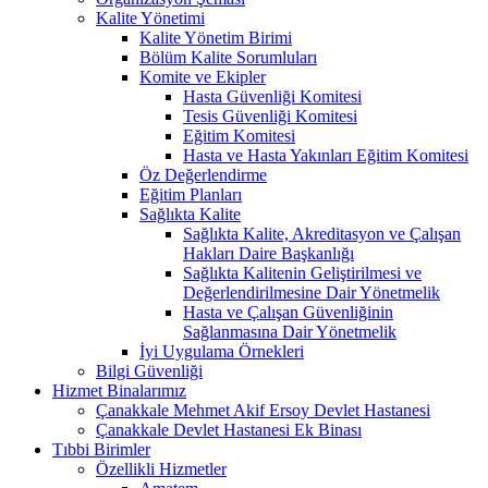
Kalite Yönetimi
Kalite Yönetim Birimi
Bölüm Kalite Sorumluları
Komite ve Ekipler
Hasta Güvenliği Komitesi
Tesis Güvenliği Komitesi
Eğitim Komitesi
Hasta ve Hasta Yakınları Eğitim Komitesi
Öz Değerlendirme
Eğitim Planları
Sağlıkta Kalite
Sağlıkta Kalite, Akreditasyon ve Çalışan
Hakları Daire Başkanlığı
Sağlıkta Kalitenin Geliştirilmesi ve
Değerlendirilmesine Dair Yönetmelik
Hasta ve Çalışan Güvenliğinin
Sağlanmasına Dair Yönetmelik
İyi Uygulama Örnekleri
Bilgi Güvenliği
Hizmet Binalarımız
Çanakkale Mehmet Akif Ersoy Devlet Hastanesi
Çanakkale Devlet Hastanesi Ek Binası
Tıbbi Birimler
Özellikli Hizmetler