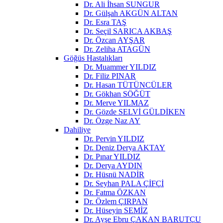
Dr. Ali İhsan SUNGUR
Dr. Gülşah AKGÜN ALTAN
Dr. Esra TAŞ
Dr. Seçil SARICA AKBAŞ
Dr. Özcan AYŞAR
Dr. Zeliha ATAGÜN
Göğüs Hastalıkları
Dr. Muammer YILDIZ
Dr. Filiz PINAR
Dr. Hasan TÜTÜNCÜLER
Dr. Gökhan SÖĞÜT
Dr. Merve YILMAZ
Dr. Gözde SELVİ GÜLDİKEN
Dr. Özge Naz AY
Dahiliye
Dr. Pervin YILDIZ
Dr. Deniz Derya AKTAY
Dr. Pınar YILDIZ
Dr. Derya AYDIN
Dr. Hüsnü NADİR
Dr. Seyhan PALA ÇİFÇİ
Dr. Fatma ÖZKAN
Dr. Özlem ÇIRPAN
Dr. Hüseyin SEMİZ
Dr. Ayşe Ebru ÇAKAN BARUTÇU