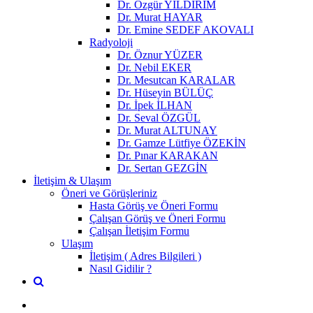
Dr. Özgür YILDIRIM
Dr. Murat HAYAR
Dr. Emine SEDEF AKOVALI
Radyoloji
Dr. Öznur YÜZER
Dr. Nebil EKER
Dr. Mesutcan KARALAR
Dr. Hüseyin BÜLÜÇ
Dr. İpek İLHAN
Dr. Seval ÖZGÜL
Dr. Murat ALTUNAY
Dr. Gamze Lütfiye ÖZEKİN
Dr. Pınar KARAKAN
Dr. Sertan GEZGİN
İletişim & Ulaşım
Öneri ve Görüşleriniz
Hasta Görüş ve Öneri Formu
Çalışan Görüş ve Öneri Formu
Çalışan İletişim Formu
Ulaşım
İletişim ( Adres Bilgileri )
Nasıl Gidilir ?