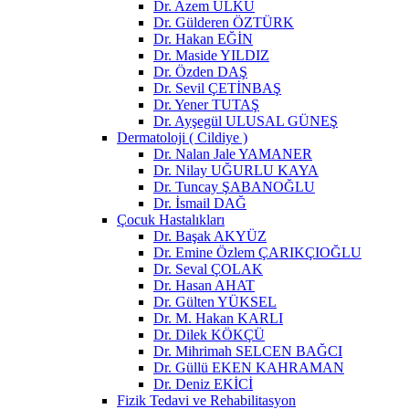
Dr. Azem ÜLKÜ
Dr. Gülderen ÖZTÜRK
Dr. Hakan EĞİN
Dr. Maside YILDIZ
Dr. Özden DAŞ
Dr. Sevil ÇETİNBAŞ
Dr. Yener TUTAŞ
Dr. Ayşegül ULUSAL GÜNEŞ
Dermatoloji ( Cildiye )
Dr. Nalan Jale YAMANER
Dr. Nilay UĞURLU KAYA
Dr. Tuncay ŞABANOĞLU
Dr. İsmail DAĞ
Çocuk Hastalıkları
Dr. Başak AKYÜZ
Dr. Emine Özlem ÇARIKÇIOĞLU
Dr. Seval ÇOLAK
Dr. Hasan AHAT
Dr. Gülten YÜKSEL
Dr. M. Hakan KARLI
Dr. Dilek KÖKÇÜ
Dr. Mihrimah SELCEN BAĞCI
Dr. Güllü EKEN KAHRAMAN
Dr. Deniz EKİCİ
Fizik Tedavi ve Rehabilitasyon