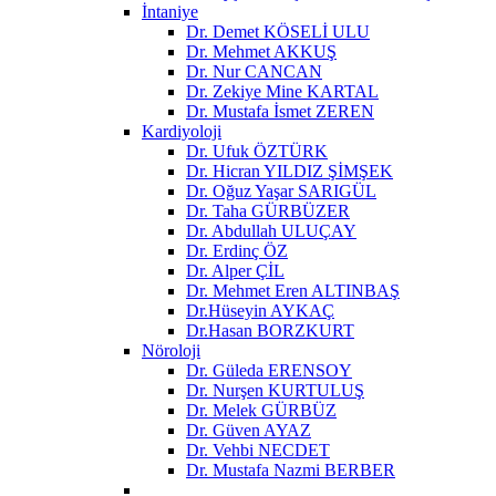
İntaniye
Dr. Demet KÖSELİ ULU
Dr. Mehmet AKKUŞ
Dr. Nur CANCAN
Dr. Zekiye Mine KARTAL
Dr. Mustafa İsmet ZEREN
Kardiyoloji
Dr. Ufuk ÖZTÜRK
Dr. Hicran YILDIZ ŞİMŞEK
Dr. Oğuz Yaşar SARIGÜL
Dr. Taha GÜRBÜZER
Dr. Abdullah ULUÇAY
Dr. Erdinç ÖZ
Dr. Alper ÇİL
Dr. Mehmet Eren ALTINBAŞ
Dr.Hüseyin AYKAÇ
Dr.Hasan BORZKURT
Nöroloji
Dr. Güleda ERENSOY
Dr. Nurşen KURTULUŞ
Dr. Melek GÜRBÜZ
Dr. Güven AYAZ
Dr. Vehbi NECDET
Dr. Mustafa Nazmi BERBER