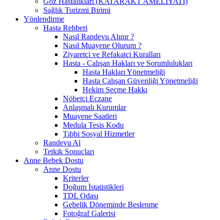
Göz Hastalıkları (KATARAKT AMELİYATI)
Sağlık Turizmi Birimi
Yönlendirme
Hasta Rehberi
Nasıl Randevu Alınır ?
Nasıl Muayene Olurum ?
Ziyaretçi ve Refakatçi Kuralları
Hasta - Çalışan Hakları ve Sorumlulukları
Hasta Hakları Yönetmeliği
Hasta Çalışan Güvenliği Yönetmeliği
Hekim Seçme Hakkı
Nöbetçi Eczane
Anlaşmalı Kurumlar
Muayene Saatleri
Medula Tesis Kodu
Tıbbi Sosyal Hizmetler
Randevu Al
Tetkik Sonuçları
Anne Bebek Dostu
Anne Dostu
Kriterler
Doğum İstatistikleri
TDL Odası
Gebelik Döneminde Beslenme
Fotoğraf Galerisi