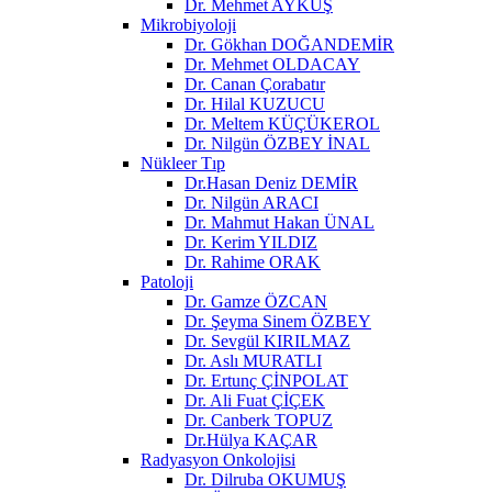
Dr. Mehmet AYKUŞ
Mikrobiyoloji
Dr. Gökhan DOĞANDEMİR
Dr. Mehmet OLDACAY
Dr. Canan Çorabatır
Dr. Hilal KUZUCU
Dr. Meltem KÜÇÜKEROL
Dr. Nilgün ÖZBEY İNAL
Nükleer Tıp
Dr.Hasan Deniz DEMİR
Dr. Nilgün ARACI
Dr. Mahmut Hakan ÜNAL
Dr. Kerim YILDIZ
Dr. Rahime ORAK
Patoloji
Dr. Gamze ÖZCAN
Dr. Şeyma Sinem ÖZBEY
Dr. Sevgül KIRILMAZ
Dr. Aslı MURATLI
Dr. Ertunç ÇİNPOLAT
Dr. Ali Fuat ÇİÇEK
Dr. Canberk TOPUZ
Dr.Hülya KAÇAR
Radyasyon Onkolojisi
Dr. Dilruba OKUMUŞ