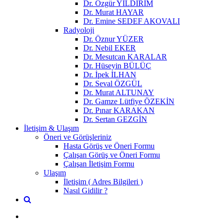
Dr. Özgür YILDIRIM
Dr. Murat HAYAR
Dr. Emine SEDEF AKOVALI
Radyoloji
Dr. Öznur YÜZER
Dr. Nebil EKER
Dr. Mesutcan KARALAR
Dr. Hüseyin BÜLÜÇ
Dr. İpek İLHAN
Dr. Seval ÖZGÜL
Dr. Murat ALTUNAY
Dr. Gamze Lütfiye ÖZEKİN
Dr. Pınar KARAKAN
Dr. Sertan GEZGİN
İletişim & Ulaşım
Öneri ve Görüşleriniz
Hasta Görüş ve Öneri Formu
Çalışan Görüş ve Öneri Formu
Çalışan İletişim Formu
Ulaşım
İletişim ( Adres Bilgileri )
Nasıl Gidilir ?