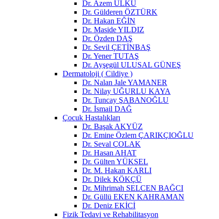
Dr. Azem ÜLKÜ
Dr. Gülderen ÖZTÜRK
Dr. Hakan EĞİN
Dr. Maside YILDIZ
Dr. Özden DAŞ
Dr. Sevil ÇETİNBAŞ
Dr. Yener TUTAŞ
Dr. Ayşegül ULUSAL GÜNEŞ
Dermatoloji ( Cildiye )
Dr. Nalan Jale YAMANER
Dr. Nilay UĞURLU KAYA
Dr. Tuncay ŞABANOĞLU
Dr. İsmail DAĞ
Çocuk Hastalıkları
Dr. Başak AKYÜZ
Dr. Emine Özlem ÇARIKÇIOĞLU
Dr. Seval ÇOLAK
Dr. Hasan AHAT
Dr. Gülten YÜKSEL
Dr. M. Hakan KARLI
Dr. Dilek KÖKÇÜ
Dr. Mihrimah SELCEN BAĞCI
Dr. Güllü EKEN KAHRAMAN
Dr. Deniz EKİCİ
Fizik Tedavi ve Rehabilitasyon