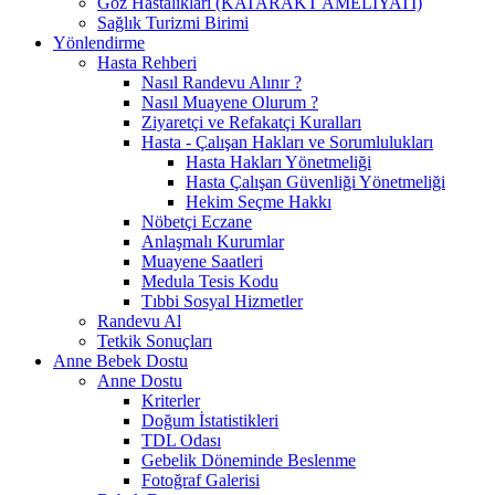
Göz Hastalıkları (KATARAKT AMELİYATI)
Sağlık Turizmi Birimi
Yönlendirme
Hasta Rehberi
Nasıl Randevu Alınır ?
Nasıl Muayene Olurum ?
Ziyaretçi ve Refakatçi Kuralları
Hasta - Çalışan Hakları ve Sorumlulukları
Hasta Hakları Yönetmeliği
Hasta Çalışan Güvenliği Yönetmeliği
Hekim Seçme Hakkı
Nöbetçi Eczane
Anlaşmalı Kurumlar
Muayene Saatleri
Medula Tesis Kodu
Tıbbi Sosyal Hizmetler
Randevu Al
Tetkik Sonuçları
Anne Bebek Dostu
Anne Dostu
Kriterler
Doğum İstatistikleri
TDL Odası
Gebelik Döneminde Beslenme
Fotoğraf Galerisi