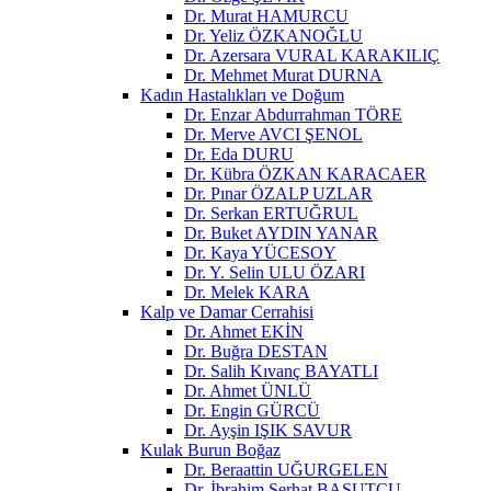
Dr. Murat HAMURCU
Dr. Yeliz ÖZKANOĞLU
Dr. Azersara VURAL KARAKILIÇ
Dr. Mehmet Murat DURNA
Kadın Hastalıkları ve Doğum
Dr. Enzar Abdurrahman TÖRE
Dr. Merve AVCI ŞENOL
Dr. Eda DURU
Dr. Kübra ÖZKAN KARACAER
Dr. Pınar ÖZALP UZLAR
Dr. Serkan ERTUĞRUL
Dr. Buket AYDIN YANAR
Dr. Kaya YÜCESOY
Dr. Y. Selin ULU ÖZARI
Dr. Melek KARA
Kalp ve Damar Cerrahisi
Dr. Ahmet EKİN
Dr. Buğra DESTAN
Dr. Salih Kıvanç BAYATLI
Dr. Ahmet ÜNLÜ
Dr. Engin GÜRCÜ
Dr. Ayşin IŞIK SAVUR
Kulak Burun Boğaz
Dr. Beraattin UĞURGELEN
Dr. İbrahim Serhat BASUTCU