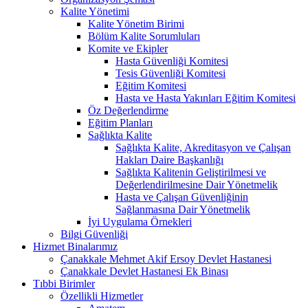
Kalite Yönetimi
Kalite Yönetim Birimi
Bölüm Kalite Sorumluları
Komite ve Ekipler
Hasta Güvenliği Komitesi
Tesis Güvenliği Komitesi
Eğitim Komitesi
Hasta ve Hasta Yakınları Eğitim Komitesi
Öz Değerlendirme
Eğitim Planları
Sağlıkta Kalite
Sağlıkta Kalite, Akreditasyon ve Çalışan
Hakları Daire Başkanlığı
Sağlıkta Kalitenin Geliştirilmesi ve
Değerlendirilmesine Dair Yönetmelik
Hasta ve Çalışan Güvenliğinin
Sağlanmasına Dair Yönetmelik
İyi Uygulama Örnekleri
Bilgi Güvenliği
Hizmet Binalarımız
Çanakkale Mehmet Akif Ersoy Devlet Hastanesi
Çanakkale Devlet Hastanesi Ek Binası
Tıbbi Birimler
Özellikli Hizmetler