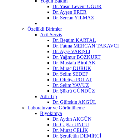
Yoğun Bakım
Dr. Yasin Levent UĞUR
Dr. Ayşen ERER
Dr. Sercan YILMAZ
Özellikli Birimler
Acil Servis
Dr. Begüm KARTAL
Dr. Fatma MERCAN TAKAVCI
Dr. Ayşe VARIŞLI
Dr. Yağmur BOZKURT
Dr. Mustafa Birol AK
Dr. Miraç DURUK
Dr. Selim SEDEF
Dr. Ofeliya POLAT
Dr. Selim YAVUZ
Dr. Şükrü GÜNDÜZ
Adli Tıp
Dr. Gültekin AKGÜL
Laboratuvar ve Görüntüleme
Biyokimya
Dr. Aydın AKGÜN
Dr. Çağlar UNCU
Dr. Murat ÇELİK
Dr. Şerafettin DEMİRCİ