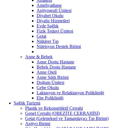
Amatem
Ameliyathane
Anjiyografi Ünitesi
Diyabet Okulu
Diyaliz Hizmetleri
Evde Sağlık
Fizik Tedavi Ünitesi
Getat
Nükleer Tıp
Nütrisyon Destek Birimi
Anne & Bebek
Anne Dostu Hastane
Bebek Dostu Hastane
Anne Oteli
Anne Sütü Birimi
Doğum Ünitesi
Gebe Okulu
Laktasyon ve Relaktasyon Polikliniği
Ebe Polikliniği
Sağlık Turizmi
Plastik ve Rekonstrüktif Cerrahi
Genel Cerrahi (OBEZİTE CERRAHİSİ)
Getat (Geleneksel ve Tamamlayıcı Tıp Birimi)
Anjiyo Birimi