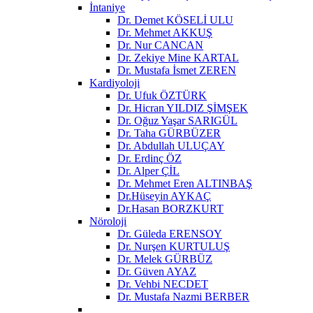
İntaniye
Dr. Demet KÖSELİ ULU
Dr. Mehmet AKKUŞ
Dr. Nur CANCAN
Dr. Zekiye Mine KARTAL
Dr. Mustafa İsmet ZEREN
Kardiyoloji
Dr. Ufuk ÖZTÜRK
Dr. Hicran YILDIZ ŞİMŞEK
Dr. Oğuz Yaşar SARIGÜL
Dr. Taha GÜRBÜZER
Dr. Abdullah ULUÇAY
Dr. Erdinç ÖZ
Dr. Alper ÇİL
Dr. Mehmet Eren ALTINBAŞ
Dr.Hüseyin AYKAÇ
Dr.Hasan BORZKURT
Nöroloji
Dr. Güleda ERENSOY
Dr. Nurşen KURTULUŞ
Dr. Melek GÜRBÜZ
Dr. Güven AYAZ
Dr. Vehbi NECDET
Dr. Mustafa Nazmi BERBER