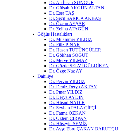
Dr. Ali İhsan SUNGUR
Dr. Gülşah AKGÜN ALTAN
Dr. Esra TAŞ
Dr. Seçil SARICA AKBAŞ
Dr. Özcan AYŞAR
Dr. Zeliha ATAGÜN
Göğüs Hastalıkları
Dr. Muammer YILDIZ
Dr. Filiz PINAR
Dr. Hasan TÜTÜNCÜLER
Dr. Gökhan SÖĞÜT
Dr. Merve YILMAZ
Dr. Gözde SELVİ GÜLDİKEN
Dr. Özge Naz AY
Dahiliye
Dr. Pervin YILDIZ
Dr. Deniz Derya AKTAY
Dr. Pınar YILDIZ
Dr. Derya AYDIN
Dr. Hüsnü NADİR
Dr. Seyhan PALA ÇİFÇİ
Dr. Fatma ÖZKAN
Dr. Özlem ÇIRPAN
Dr. Hüseyin SEMİZ
Dr. Ayşe Ebru ÇAKAN BARUTÇU