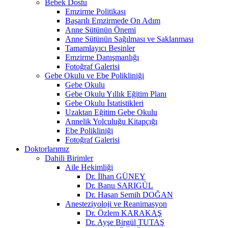
Bebek Dostu
Emzirme Politikası
Başarılı Emzirmede On Adım
Anne Sütünün Önemi
Anne Sütünün Sağılması ve Saklanması
Tamamlayıcı Besinler
Emzirme Danışmanlığı
Fotoğraf Galerisi
Gebe Okulu ve Ebe Polikliniği
Gebe Okulu
Gebe Okulu Yıllık Eğitim Planı
Gebe Okulu İstatistikleri
Uzaktan Eğitim Gebe Okulu
Annelik Yolculuğu Kitapçığı
Ebe Polikliniği
Fotoğraf Galerisi
Doktorlarımız
Dahili Birimler
Aile Hekimliği
Dr. İlhan GÜNEY
Dr. Banu SARIGÜL
Dr. Hasan Semih DOĞAN
Anesteziyoloji ve Reanimasyon
Dr. Özlem KARAKAŞ
Dr. Ayşe Birgül TUTAŞ