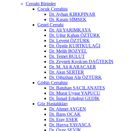
Cerrahi Birimler
Çocuk Cerrahisi
Dr. Ayhan KIRKPINAR
Dr. Kasım ŞİMŞEK
Genel Cerrahi
Dr. Ali YARIMKAYA
Dr. Uğur Kahan ÖZTÜRK
Dr. Levent ÖZTÜRK
Dr. Özgür KURTKULAĞI
Dr. Melih BOZYEL
Dr. Temel BULUT
Dr. Zeyneti Kıvılcım DAĞTEKİN
Dr. M. Ali KARACAER
Dr. Akın SERTER
Dr. Oğuzhan Alp ÖZTÜRK
Göğüs Cerrahisi
Dr. Batuhan SAÇILANATEŞ
Dr. Murat Uygar YAPUCU
Dr. İsmail Ertuğrul GEDİK
Göz Hastalıkları
Dr. Ahmet AYGEN
Dr. Barış OCAK
Dr. Eray ESER
Dr. Havva YAVAŞCA
Dr. Özge ŞEVİK