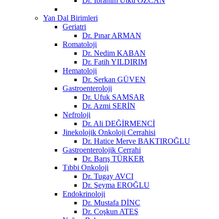
Dr. İbrahim Utku ÖZCAN
Yan Dal Birimleri
Geriatri
Dr. Pınar ARMAN
Romatoloji
Dr. Nedim KABAN
Dr. Fatih YILDIRIM
Hematoloji
Dr. Serkan GÜVEN
Gastroenteroloji
Dr. Ufuk SAMSAR
Dr. Azmi SERİN
Nefroloji
Dr. Ali DEĞİRMENCİ
Jinekolojik Onkoloji Cerrahisi
Dr. Hatice Merve BAKTIROĞLU
Gastroenterolojik Cerrahi
Dr. Barış TÜRKER
Tıbbi Onkoloji
Dr. Tugay AVCI
Dr. Şeyma EROĞLU
Endokrinoloji
Dr. Mustafa DİNÇ
Dr. Coşkun ATEŞ