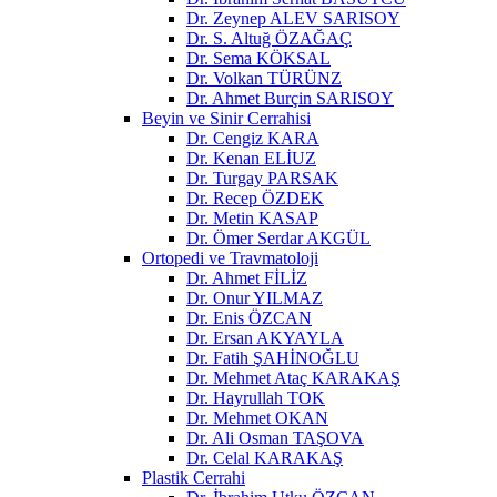
Dr. Zeynep ALEV SARISOY
Dr. S. Altuğ ÖZAĞAÇ
Dr. Sema KÖKSAL
Dr. Volkan TÜRÜNZ
Dr. Ahmet Burçin SARISOY
Beyin ve Sinir Cerrahisi
Dr. Cengiz KARA
Dr. Kenan ELİUZ
Dr. Turgay PARSAK
Dr. Recep ÖZDEK
Dr. Metin KASAP
Dr. Ömer Serdar AKGÜL
Ortopedi ve Travmatoloji
Dr. Ahmet FİLİZ
Dr. Onur YILMAZ
Dr. Enis ÖZCAN
Dr. Ersan AKYAYLA
Dr. Fatih ŞAHİNOĞLU
Dr. Mehmet Ataç KARAKAŞ
Dr. Hayrullah TOK
Dr. Mehmet OKAN
Dr. Ali Osman TAŞOVA
Dr. Celal KARAKAŞ
Plastik Cerrahi