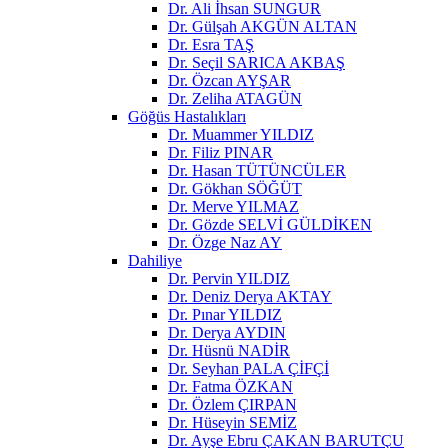
Dr. Ali İhsan SUNGUR
Dr. Gülşah AKGÜN ALTAN
Dr. Esra TAŞ
Dr. Seçil SARICA AKBAŞ
Dr. Özcan AYŞAR
Dr. Zeliha ATAGÜN
Göğüs Hastalıkları
Dr. Muammer YILDIZ
Dr. Filiz PINAR
Dr. Hasan TÜTÜNCÜLER
Dr. Gökhan SÖĞÜT
Dr. Merve YILMAZ
Dr. Gözde SELVİ GÜLDİKEN
Dr. Özge Naz AY
Dahiliye
Dr. Pervin YILDIZ
Dr. Deniz Derya AKTAY
Dr. Pınar YILDIZ
Dr. Derya AYDIN
Dr. Hüsnü NADİR
Dr. Seyhan PALA ÇİFÇİ
Dr. Fatma ÖZKAN
Dr. Özlem ÇIRPAN
Dr. Hüseyin SEMİZ
Dr. Ayşe Ebru ÇAKAN BARUTÇU