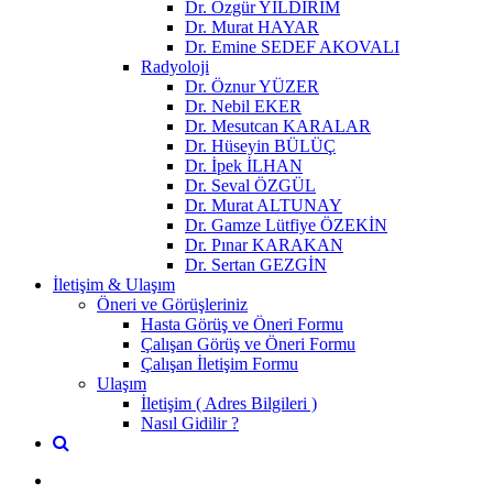
Dr. Özgür YILDIRIM
Dr. Murat HAYAR
Dr. Emine SEDEF AKOVALI
Radyoloji
Dr. Öznur YÜZER
Dr. Nebil EKER
Dr. Mesutcan KARALAR
Dr. Hüseyin BÜLÜÇ
Dr. İpek İLHAN
Dr. Seval ÖZGÜL
Dr. Murat ALTUNAY
Dr. Gamze Lütfiye ÖZEKİN
Dr. Pınar KARAKAN
Dr. Sertan GEZGİN
İletişim & Ulaşım
Öneri ve Görüşleriniz
Hasta Görüş ve Öneri Formu
Çalışan Görüş ve Öneri Formu
Çalışan İletişim Formu
Ulaşım
İletişim ( Adres Bilgileri )
Nasıl Gidilir ?