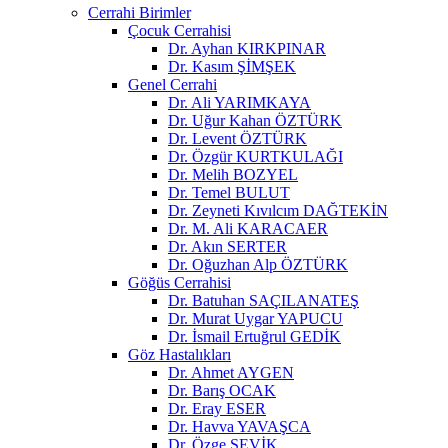
Cerrahi Birimler
Çocuk Cerrahisi
Dr. Ayhan KIRKPINAR
Dr. Kasım ŞİMŞEK
Genel Cerrahi
Dr. Ali YARIMKAYA
Dr. Uğur Kahan ÖZTÜRK
Dr. Levent ÖZTÜRK
Dr. Özgür KURTKULAĞI
Dr. Melih BOZYEL
Dr. Temel BULUT
Dr. Zeyneti Kıvılcım DAĞTEKİN
Dr. M. Ali KARACAER
Dr. Akın SERTER
Dr. Oğuzhan Alp ÖZTÜRK
Göğüs Cerrahisi
Dr. Batuhan SAÇILANATEŞ
Dr. Murat Uygar YAPUCU
Dr. İsmail Ertuğrul GEDİK
Göz Hastalıkları
Dr. Ahmet AYGEN
Dr. Barış OCAK
Dr. Eray ESER
Dr. Havva YAVAŞCA
Dr. Özge ŞEVİK