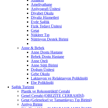
Amatem
Ameliyathane
Anjiyografi Ünitesi
Diyabet Okulu
Diyaliz Hizmetleri
Evde Sağlık
Fizik Tedavi Ünitesi
Getat
Nükleer Tıp
Nütrisyon Destek Birimi
Anne & Bebek
Anne Dostu Hastane
Bebek Dostu Hastane
Anne Oteli
Anne Sütü Birimi
Doğum Ünitesi
Gebe Okulu
Laktasyon ve Relaktasyon Polikliniği
Ebe Polikliniği
Sağlık Turizmi
Plastik ve Rekonstrüktif Cerrahi
Genel Cerrahi (OBEZİTE CERRAHİSİ)
Getat (Geleneksel ve Tamamlayıcı Tıp Birimi)
Anjiyo Birimi