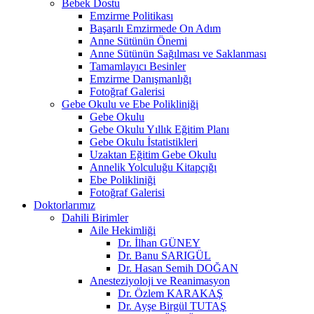
Bebek Dostu
Emzirme Politikası
Başarılı Emzirmede On Adım
Anne Sütünün Önemi
Anne Sütünün Sağılması ve Saklanması
Tamamlayıcı Besinler
Emzirme Danışmanlığı
Fotoğraf Galerisi
Gebe Okulu ve Ebe Polikliniği
Gebe Okulu
Gebe Okulu Yıllık Eğitim Planı
Gebe Okulu İstatistikleri
Uzaktan Eğitim Gebe Okulu
Annelik Yolculuğu Kitapçığı
Ebe Polikliniği
Fotoğraf Galerisi
Doktorlarımız
Dahili Birimler
Aile Hekimliği
Dr. İlhan GÜNEY
Dr. Banu SARIGÜL
Dr. Hasan Semih DOĞAN
Anesteziyoloji ve Reanimasyon
Dr. Özlem KARAKAŞ
Dr. Ayşe Birgül TUTAŞ