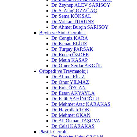
Dr. Zeynep ALEV SARISOY
Dr. S. Altuğ ÖZAĞAÇ
Dr. Sema KÖKSAL
Dr. Volkan TÜRÜNZ
Dr. Ahmet Burçin SARISOY
Beyin ve Sinir Cerrahisi
Dr. Cengiz KARA
Dr. Kenan ELİUZ
Dr. Turgay PARSAK
Dr. Recep ÖZDEK
Dr. Metin KASAP
Dr. Ömer Serdar AKGÜL
Ortopedi ve Travmatoloji
Dr. Ahmet FİLİZ
Dr. Onur YILMAZ
Dr. Enis ÖZCAN
Dr. Ersan AKYAYLA
Dr. Fatih ŞAHİNOĞLU
Dr. Mehmet Ataç KARAKAŞ
Dr. Hayrullah TOK
Dr. Mehmet OKAN
Dr. Ali Osman TAŞOVA
Dr. Celal KARAKAŞ
Plastik Cerrahi