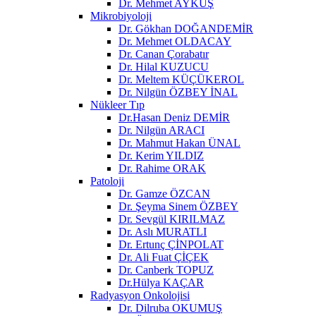
Dr. Mehmet AYKUŞ
Mikrobiyoloji
Dr. Gökhan DOĞANDEMİR
Dr. Mehmet OLDACAY
Dr. Canan Çorabatır
Dr. Hilal KUZUCU
Dr. Meltem KÜÇÜKEROL
Dr. Nilgün ÖZBEY İNAL
Nükleer Tıp
Dr.Hasan Deniz DEMİR
Dr. Nilgün ARACI
Dr. Mahmut Hakan ÜNAL
Dr. Kerim YILDIZ
Dr. Rahime ORAK
Patoloji
Dr. Gamze ÖZCAN
Dr. Şeyma Sinem ÖZBEY
Dr. Sevgül KIRILMAZ
Dr. Aslı MURATLI
Dr. Ertunç ÇİNPOLAT
Dr. Ali Fuat ÇİÇEK
Dr. Canberk TOPUZ
Dr.Hülya KAÇAR
Radyasyon Onkolojisi
Dr. Dilruba OKUMUŞ