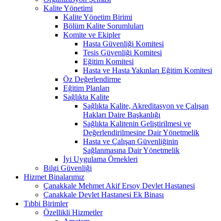
Kalite Yönetimi
Kalite Yönetim Birimi
Bölüm Kalite Sorumluları
Komite ve Ekipler
Hasta Güvenliği Komitesi
Tesis Güvenliği Komitesi
Eğitim Komitesi
Hasta ve Hasta Yakınları Eğitim Komitesi
Öz Değerlendirme
Eğitim Planları
Sağlıkta Kalite
Sağlıkta Kalite, Akreditasyon ve Çalışan
Hakları Daire Başkanlığı
Sağlıkta Kalitenin Geliştirilmesi ve
Değerlendirilmesine Dair Yönetmelik
Hasta ve Çalışan Güvenliğinin
Sağlanmasına Dair Yönetmelik
İyi Uygulama Örnekleri
Bilgi Güvenliği
Hizmet Binalarımız
Çanakkale Mehmet Akif Ersoy Devlet Hastanesi
Çanakkale Devlet Hastanesi Ek Binası
Tıbbi Birimler
Özellikli Hizmetler