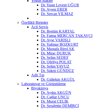
Yoğun Bakım
Dr. Yasin Levent UĞUR
Dr. Ayşen ERER
Dr. Sercan YILMAZ
Özellikli Birimler
Acil Servis
Dr. Begüm KARTAL
Dr. Fatma MERCAN TAKAVCI
Dr. Ayşe VARIŞLI
Dr. Yağmur BOZKURT
Dr. Mustafa Birol AK
Dr. Miraç DURUK
Dr. Selim SEDEF
Dr. Ofeliya POLAT
Dr. Selim YAVUZ
Dr. Şükrü GÜNDÜZ
Adli Tıp
Dr. Gültekin AKGÜL
Laboratuvar ve Görüntüleme
Biyokimya
Dr. Aydın AKGÜN
Dr. Çağlar UNCU
Dr. Murat ÇELİK
Dr. Şerafettin DEMİRCİ