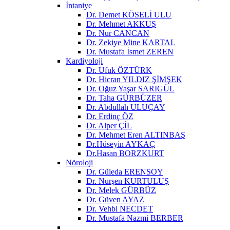
İntaniye
Dr. Demet KÖSELİ ULU
Dr. Mehmet AKKUŞ
Dr. Nur CANCAN
Dr. Zekiye Mine KARTAL
Dr. Mustafa İsmet ZEREN
Kardiyoloji
Dr. Ufuk ÖZTÜRK
Dr. Hicran YILDIZ ŞİMŞEK
Dr. Oğuz Yaşar SARIGÜL
Dr. Taha GÜRBÜZER
Dr. Abdullah ULUÇAY
Dr. Erdinç ÖZ
Dr. Alper ÇİL
Dr. Mehmet Eren ALTINBAŞ
Dr.Hüseyin AYKAÇ
Dr.Hasan BORZKURT
Nöroloji
Dr. Güleda ERENSOY
Dr. Nurşen KURTULUŞ
Dr. Melek GÜRBÜZ
Dr. Güven AYAZ
Dr. Vehbi NECDET
Dr. Mustafa Nazmi BERBER