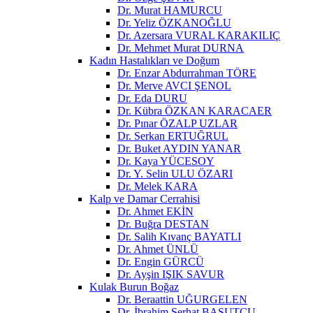
Dr. Murat HAMURCU
Dr. Yeliz ÖZKANOĞLU
Dr. Azersara VURAL KARAKILIÇ
Dr. Mehmet Murat DURNA
Kadın Hastalıkları ve Doğum
Dr. Enzar Abdurrahman TÖRE
Dr. Merve AVCI ŞENOL
Dr. Eda DURU
Dr. Kübra ÖZKAN KARACAER
Dr. Pınar ÖZALP UZLAR
Dr. Serkan ERTUĞRUL
Dr. Buket AYDIN YANAR
Dr. Kaya YÜCESOY
Dr. Y. Selin ULU ÖZARI
Dr. Melek KARA
Kalp ve Damar Cerrahisi
Dr. Ahmet EKİN
Dr. Buğra DESTAN
Dr. Salih Kıvanç BAYATLI
Dr. Ahmet ÜNLÜ
Dr. Engin GÜRCÜ
Dr. Ayşin IŞIK SAVUR
Kulak Burun Boğaz
Dr. Beraattin UĞURGELEN
Dr. İbrahim Serhat BASUTCU