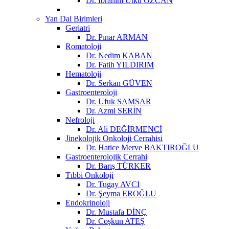
Dr. İbrahim Utku ÖZCAN
Yan Dal Birimleri
Geriatri
Dr. Pınar ARMAN
Romatoloji
Dr. Nedim KABAN
Dr. Fatih YILDIRIM
Hematoloji
Dr. Serkan GÜVEN
Gastroenteroloji
Dr. Ufuk SAMSAR
Dr. Azmi SERİN
Nefroloji
Dr. Ali DEĞİRMENCİ
Jinekolojik Onkoloji Cerrahisi
Dr. Hatice Merve BAKTIROĞLU
Gastroenterolojik Cerrahi
Dr. Barış TÜRKER
Tıbbi Onkoloji
Dr. Tugay AVCI
Dr. Şeyma EROĞLU
Endokrinoloji
Dr. Mustafa DİNÇ
Dr. Coşkun ATEŞ