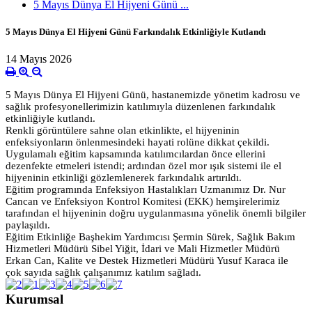
5 Mayıs Dünya El Hijyeni Günü ...
5 Mayıs Dünya El Hijyeni Günü Farkındalık Etkinliğiyle Kutlandı
14 Mayıs 2026
5 Mayıs Dünya El Hijyeni Günü, hastanemizde yönetim kadrosu ve
sağlık profesyonellerimizin katılımıyla düzenlenen farkındalık
etkinliğiyle kutlandı.
Renkli görüntülere sahne olan etkinlikte, el hijyeninin
enfeksiyonların önlenmesindeki hayati rolüne dikkat çekildi.
Uygulamalı eğitim kapsamında katılımcılardan önce ellerini
dezenfekte etmeleri istendi; ardından özel mor ışık sistemi ile el
hijyeninin etkinliği gözlemlenerek farkındalık artırıldı.
Eğitim programında Enfeksiyon Hastalıkları Uzmanımız Dr. Nur
Cancan ve Enfeksiyon Kontrol Komitesi (EKK) hemşirelerimiz
tarafından el hijyeninin doğru uygulanmasına yönelik önemli bilgiler
paylaşıldı.
Eğitim Etkinliğe Başhekim Yardımcısı Şermin Sürek, Sağlık Bakım
Hizmetleri Müdürü Sibel Yiğit, İdari ve Mali Hizmetler Müdürü
Erkan Can, Kalite ve Destek Hizmetleri Müdürü Yusuf Karaca ile
çok sayıda sağlık çalışanımız katılım sağladı.
Kurumsal