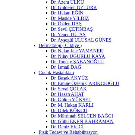
Dr. Azem ÜLKÜ
Dr. Gülderen ÖZTÜRK
Dr. Hakan EĞİN
Dr. Maside YILDIZ
Dr. Özden DAŞ
Dr. Sevil ÇETİNBAŞ
Dr. Yener TUTAŞ
Dr. Ayşegül ULUSAL GÜNEŞ
Dermatoloji ( Cildiye )
Dr. Nalan Jale YAMANER
Dr. Nilay UĞURLU KAYA
Dr. Tuncay ŞABANOĞLU
Dr. İsmail DAĞ
Çocuk Hastalıkları
Dr. Başak AKYÜZ
Dr. Emine Özlem ÇARIKÇIOĞLU
Dr. Seval ÇOLAK
Dr. Hasan AHAT
Dr. Gülten YÜKSEL
Dr. M. Hakan KARLI
Dr. Dilek KÖKÇÜ
Dr. Mihrimah SELCEN BAĞCI
Dr. Güllü EKEN KAHRAMAN
Dr. Deniz EKİCİ
Fizik Tedavi ve Rehabilitasyon