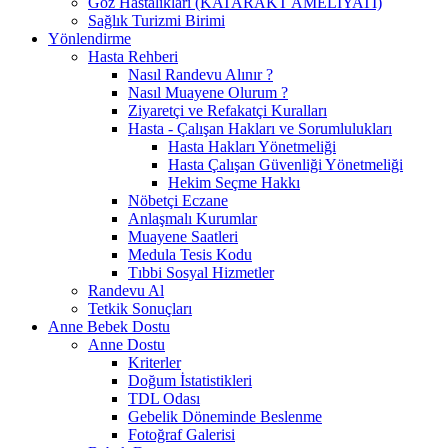
Göz Hastalıkları (KATARAKT AMELİYATI)
Sağlık Turizmi Birimi
Yönlendirme
Hasta Rehberi
Nasıl Randevu Alınır ?
Nasıl Muayene Olurum ?
Ziyaretçi ve Refakatçi Kuralları
Hasta - Çalışan Hakları ve Sorumlulukları
Hasta Hakları Yönetmeliği
Hasta Çalışan Güvenliği Yönetmeliği
Hekim Seçme Hakkı
Nöbetçi Eczane
Anlaşmalı Kurumlar
Muayene Saatleri
Medula Tesis Kodu
Tıbbi Sosyal Hizmetler
Randevu Al
Tetkik Sonuçları
Anne Bebek Dostu
Anne Dostu
Kriterler
Doğum İstatistikleri
TDL Odası
Gebelik Döneminde Beslenme
Fotoğraf Galerisi