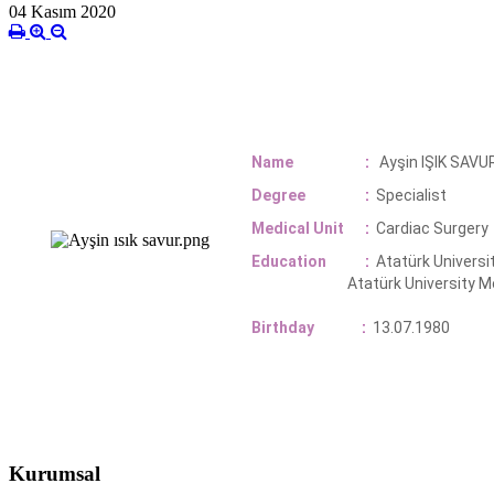
04 Kasım 2020
Name
:
Ayşin IŞIK SAVU
Degree
:
Specialist
Medical Unit
:
Cardiac Surgery
Education
:
Atatürk
Universi
Atatürk
University M
Birthday
:
13.07.1980
Kurumsal