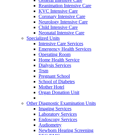
General Intensive Care
Reanimation Intensive Care
KVC Intensive Care
Coronary Intensive Care
Neurology Intensive Care
Child Intensive Care
Neonatal Intensive Care
Specialized Units
Intensive Care Services
Emergency Health Services
Operating Room
Home Health Service
Dialysis Services
Trsm
Pregnant School
School of Diabetes
Mother Hotel
Organ Donation Unit
Other Diagnostic Examination Units
Imaging Services
Laboratory Services
Endoscopy Services
Audiometry
Newborn Hearing Screening