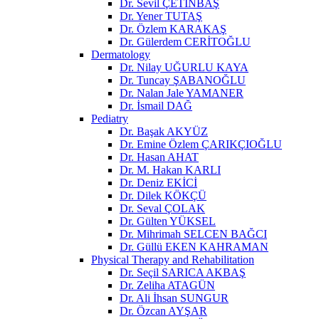
Dr. Sevil ÇETİNBAŞ
Dr. Yener TUTAŞ
Dr. Özlem KARAKAŞ
Dr. Gülerdem CERİTOĞLU
Dermatology
Dr. Nilay UĞURLU KAYA
Dr. Tuncay ŞABANOĞLU
Dr. Nalan Jale YAMANER
Dr. İsmail DAĞ
Pediatry
Dr. Başak AKYÜZ
Dr. Emine Özlem ÇARIKÇIOĞLU
Dr. Hasan AHAT
Dr. M. Hakan KARLI
Dr. Deniz EKİCİ
Dr. Dilek KÖKÇÜ
Dr. Seval ÇOLAK
Dr. Gülten YÜKSEL
Dr. Mihrimah SELCEN BAĞCI
Dr. Güllü EKEN KAHRAMAN
Physical Therapy and Rehabilitation
Dr. Seçil SARICA AKBAŞ
Dr. Zeliha ATAGÜN
Dr. Ali İhsan SUNGUR
Dr. Özcan AYŞAR