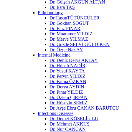
Dr. Gülşah AKGÜN ALTAN
Dr. Esra TAŞ
Pulmonology
Dr.HasanTÜTÜNCÜLER
Dr. Gökhan SÖĞÜT
Dr. Filiz PINAR
Dr. Muammer YILDIZ
Dr. Merve YILMAZ
Dr. Gözde SELVİ GÜLDİKEN
Dr. Özge Naz AY
Internal Medicine
Dr. Deniz Derya AKTAY
Dr. Hüsnü NADİR
Dr. Yusuf KAYTA
Dr. Pervin YILDIZ
Dr. Fatma ÖZKAN
Dr. Derya AYDIN
Dr. Pınar YILDIZ
Dr. Özlem ÇIRPAN
Dr. Hüseyin SEMİZ
Dr. Ayşe Ebru ÇAKAN BARUTÇU
Infectious Diseases
Dr. Demet KÖSELİ ULU
Dr. Mehmet AKKUŞ
Dr. Nur CANCAN