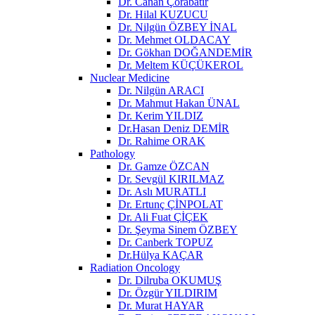
Dr. Canan Çorabatır
Dr. Hilal KUZUCU
Dr. Nilgün ÖZBEY İNAL
Dr. Mehmet OLDACAY
Dr. Gökhan DOĞANDEMİR
Dr. Meltem KÜÇÜKEROL
Nuclear Medicine
Dr. Nilgün ARACI
Dr. Mahmut Hakan ÜNAL
Dr. Kerim YILDIZ
Dr.Hasan Deniz DEMİR
Dr. Rahime ORAK
Pathology
Dr. Gamze ÖZCAN
Dr. Sevgül KIRILMAZ
Dr. Aslı MURATLI
Dr. Ertunç ÇİNPOLAT
Dr. Ali Fuat ÇİÇEK
Dr. Şeyma Sinem ÖZBEY
Dr. Canberk TOPUZ
Dr.Hülya KAÇAR
Radiation Oncology
Dr. Dilruba OKUMUŞ
Dr. Özgür YILDIRIM
Dr. Murat HAYAR