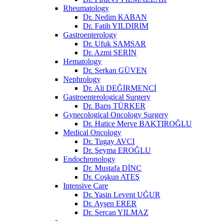
Rheumatology
Dr. Nedim KABAN
Dr. Fatih YILDIRIM
Gastroenterology
Dr. Ufuk SAMSAR
Dr. Azmi SERİN
Hematology
Dr. Serkan GÜVEN
Nephrology
Dr. Ali DEĞİRMENCİ
Gastroenterological Surgery
Dr. Barış TÜRKER
Gynecological Oncology Surgery
Dr. Hatice Merve BAKTIROĞLU
Medical Oncology
Dr. Tugay AVCI
Dr. Şeyma EROĞLU
Endochronology
Dr. Mustafa DİNÇ
Dr. Coşkun ATEŞ
Intensive Care
Dr. Yasin Levent UĞUR
Dr. Ayşen ERER
Dr. Sercan YILMAZ