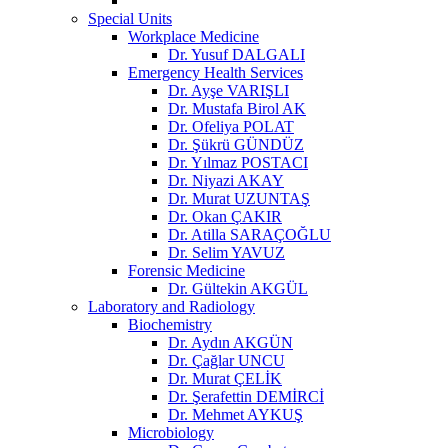
Special Units
Workplace Medicine
Dr. Yusuf DALGALI
Emergency Health Services
Dr. Ayşe VARIŞLI
Dr. Mustafa Birol AK
Dr. Ofeliya POLAT
Dr. Şükrü GÜNDÜZ
Dr. Yılmaz POSTACI
Dr. Niyazi AKAY
Dr. Murat UZUNTAŞ
Dr. Okan ÇAKIR
Dr. Atilla SARAÇOĞLU
Dr. Selim YAVUZ
Forensic Medicine
Dr. Gültekin AKGÜL
Laboratory and Radiology
Biochemistry
Dr. Aydın AKGÜN
Dr. Çağlar UNCU
Dr. Murat ÇELİK
Dr. Şerafettin DEMİRCİ
Dr. Mehmet AYKUŞ
Microbiology