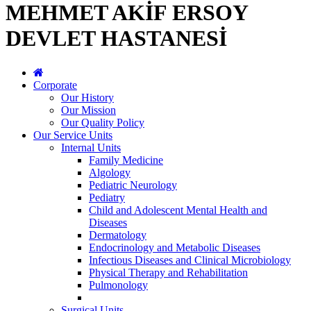
MEHMET AKİF ERSOY
DEVLET HASTANESİ
Corporate
Our History
Our Mission
Our Quality Policy
Our Service Units
Internal Units
Family Medicine
Algology
Pediatric Neurology
Pediatry
Child and Adolescent Mental Health and
Diseases
Dermatology
Endocrinology and Metabolic Diseases
Infectious Diseases and Clinical Microbiology
Physical Therapy and Rehabilitation
Pulmonology
Surgical Units