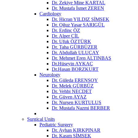
Dr. Zekiye Mine KARTAL
Dr. Mustafa İsmet ZEREN
Cardiology
Dr. Hicran YILDIZ ŞİMŞEK
Dr. Oğuz Yaşar SARIGÜL
Dr. Erdinç ÖZ
Dr. Alper ÇİL
Dr. Ufuk ÖZTÜRK
Dr. Taha GÜRBÜZER
Dr. Abdullah ULUÇAY
Dr. Mehmet Eren ALTINBAŞ
Dr.Hüseyin AYKAÇ
Dr.Hasan BORZKURT
Neurology
Dr. Güleda ERENSOY
Dr. Melek GÜRBÜZ
Dr. Vehbi NECDET
Dr. Güven AYAZ
Dr. Nurşen KURTULUŞ
Dr. Mustafa Nazmi BERBER
Surgical Units
Pediatric Surgery
Dr. Ayhan KIRKPINAR
Dr. Kasım ŞİMŞEK