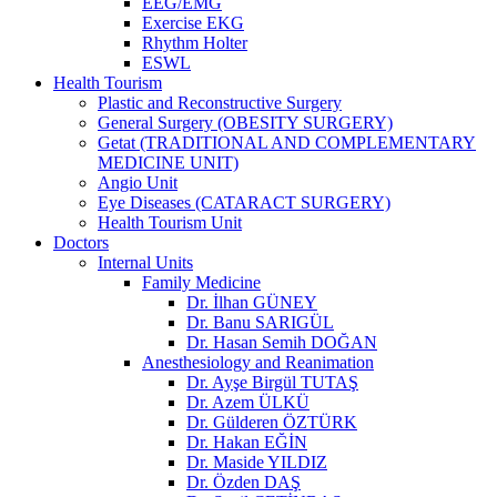
EEG/EMG
Exercise EKG
Rhythm Holter
ESWL
Health Tourism
Plastic and Reconstructive Surgery
General Surgery (OBESITY SURGERY)
Getat (TRADITIONAL AND COMPLEMENTARY
MEDICINE UNIT)
Angio Unit
Eye Diseases (CATARACT SURGERY)
Health Tourism Unit
Doctors
Internal Units
Family Medicine
Dr. İlhan GÜNEY
Dr. Banu SARIGÜL
Dr. Hasan Semih DOĞAN
Anesthesiology and Reanimation
Dr. Ayşe Birgül TUTAŞ
Dr. Azem ÜLKÜ
Dr. Gülderen ÖZTÜRK
Dr. Hakan EĞİN
Dr. Maside YILDIZ
Dr. Özden DAŞ