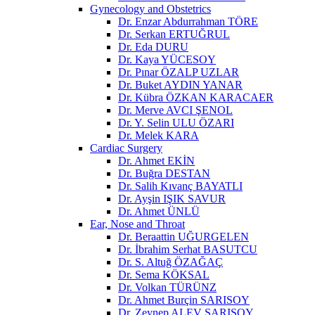
Gynecology and Obstetrics
Dr. Enzar Abdurrahman TÖRE
Dr. Serkan ERTUĞRUL
Dr. Eda DURU
Dr. Kaya YÜCESOY
Dr. Pınar ÖZALP UZLAR
Dr. Buket AYDIN YANAR
Dr. Kübra ÖZKAN KARACAER
Dr. Merve AVCI ŞENOL
Dr. Y. Selin ULU ÖZARI
Dr. Melek KARA
Cardiac Surgery
Dr. Ahmet EKİN
Dr. Buğra DESTAN
Dr. Salih Kıvanç BAYATLI
Dr. Ayşin IŞIK SAVUR
Dr. Ahmet ÜNLÜ
Ear, Nose and Throat
Dr. Beraattin UĞURGELEN
Dr. İbrahim Serhat BASUTCU
Dr. S. Altuğ ÖZAĞAÇ
Dr. Sema KÖKSAL
Dr. Volkan TÜRÜNZ
Dr. Ahmet Burçin SARISOY
Dr. Zeynep ALEV SARISOY