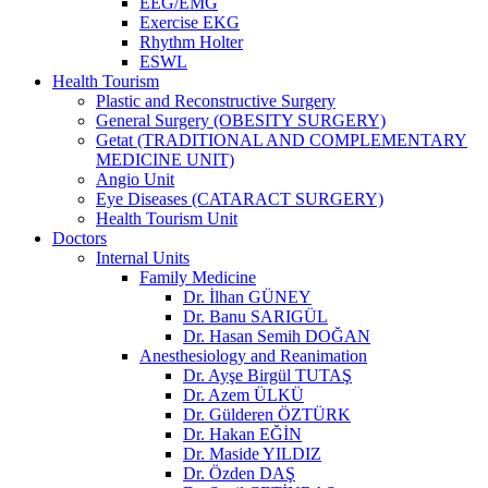
EEG/EMG
Exercise EKG
Rhythm Holter
ESWL
Health Tourism
Plastic and Reconstructive Surgery
General Surgery (OBESITY SURGERY)
Getat (TRADITIONAL AND COMPLEMENTARY
MEDICINE UNIT)
Angio Unit
Eye Diseases (CATARACT SURGERY)
Health Tourism Unit
Doctors
Internal Units
Family Medicine
Dr. İlhan GÜNEY
Dr. Banu SARIGÜL
Dr. Hasan Semih DOĞAN
Anesthesiology and Reanimation
Dr. Ayşe Birgül TUTAŞ
Dr. Azem ÜLKÜ
Dr. Gülderen ÖZTÜRK
Dr. Hakan EĞİN
Dr. Maside YILDIZ
Dr. Özden DAŞ