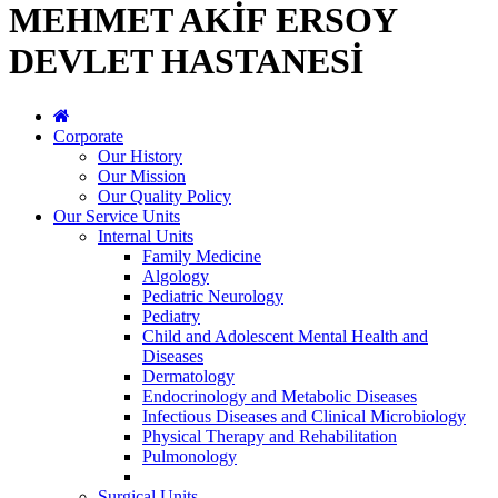
MEHMET AKİF ERSOY
DEVLET HASTANESİ
Corporate
Our History
Our Mission
Our Quality Policy
Our Service Units
Internal Units
Family Medicine
Algology
Pediatric Neurology
Pediatry
Child and Adolescent Mental Health and
Diseases
Dermatology
Endocrinology and Metabolic Diseases
Infectious Diseases and Clinical Microbiology
Physical Therapy and Rehabilitation
Pulmonology
Surgical Units