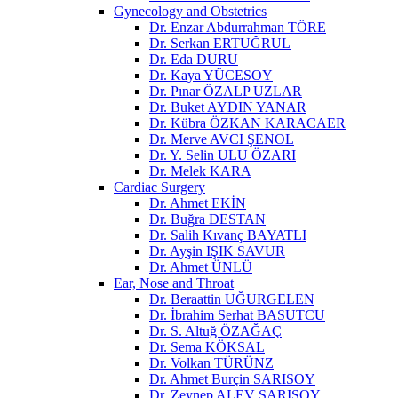
Gynecology and Obstetrics
Dr. Enzar Abdurrahman TÖRE
Dr. Serkan ERTUĞRUL
Dr. Eda DURU
Dr. Kaya YÜCESOY
Dr. Pınar ÖZALP UZLAR
Dr. Buket AYDIN YANAR
Dr. Kübra ÖZKAN KARACAER
Dr. Merve AVCI ŞENOL
Dr. Y. Selin ULU ÖZARI
Dr. Melek KARA
Cardiac Surgery
Dr. Ahmet EKİN
Dr. Buğra DESTAN
Dr. Salih Kıvanç BAYATLI
Dr. Ayşin IŞIK SAVUR
Dr. Ahmet ÜNLÜ
Ear, Nose and Throat
Dr. Beraattin UĞURGELEN
Dr. İbrahim Serhat BASUTCU
Dr. S. Altuğ ÖZAĞAÇ
Dr. Sema KÖKSAL
Dr. Volkan TÜRÜNZ
Dr. Ahmet Burçin SARISOY
Dr. Zeynep ALEV SARISOY