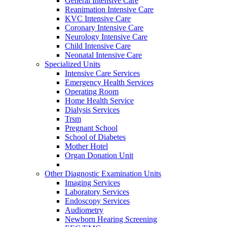
General Intensive Care
Reanimation Intensive Care
KVC Intensive Care
Coronary Intensive Care
Neurology Intensive Care
Child Intensive Care
Neonatal Intensive Care
Specialized Units
Intensive Care Services
Emergency Health Services
Operating Room
Home Health Service
Dialysis Services
Trsm
Pregnant School
School of Diabetes
Mother Hotel
Organ Donation Unit
Other Diagnostic Examination Units
Imaging Services
Laboratory Services
Endoscopy Services
Audiometry
Newborn Hearing Screening