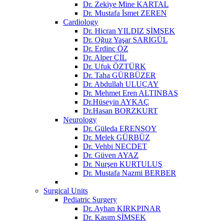
Dr. Zekiye Mine KARTAL
Dr. Mustafa İsmet ZEREN
Cardiology
Dr. Hicran YILDIZ ŞİMŞEK
Dr. Oğuz Yaşar SARIGÜL
Dr. Erdinç ÖZ
Dr. Alper ÇİL
Dr. Ufuk ÖZTÜRK
Dr. Taha GÜRBÜZER
Dr. Abdullah ULUÇAY
Dr. Mehmet Eren ALTINBAŞ
Dr.Hüseyin AYKAÇ
Dr.Hasan BORZKURT
Neurology
Dr. Güleda ERENSOY
Dr. Melek GÜRBÜZ
Dr. Vehbi NECDET
Dr. Güven AYAZ
Dr. Nurşen KURTULUŞ
Dr. Mustafa Nazmi BERBER
Surgical Units
Pediatric Surgery
Dr. Ayhan KIRKPINAR
Dr. Kasım ŞİMŞEK