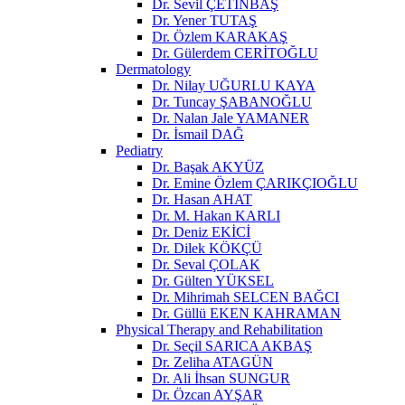
Dr. Sevil ÇETİNBAŞ
Dr. Yener TUTAŞ
Dr. Özlem KARAKAŞ
Dr. Gülerdem CERİTOĞLU
Dermatology
Dr. Nilay UĞURLU KAYA
Dr. Tuncay ŞABANOĞLU
Dr. Nalan Jale YAMANER
Dr. İsmail DAĞ
Pediatry
Dr. Başak AKYÜZ
Dr. Emine Özlem ÇARIKÇIOĞLU
Dr. Hasan AHAT
Dr. M. Hakan KARLI
Dr. Deniz EKİCİ
Dr. Dilek KÖKÇÜ
Dr. Seval ÇOLAK
Dr. Gülten YÜKSEL
Dr. Mihrimah SELCEN BAĞCI
Dr. Güllü EKEN KAHRAMAN
Physical Therapy and Rehabilitation
Dr. Seçil SARICA AKBAŞ
Dr. Zeliha ATAGÜN
Dr. Ali İhsan SUNGUR
Dr. Özcan AYŞAR