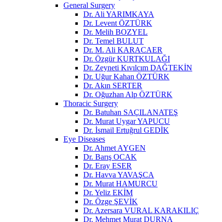
General Surgery
Dr. Ali YARIMKAYA
Dr. Levent ÖZTÜRK
Dr. Melih BOZYEL
Dr. Temel BULUT
Dr. M. Ali KARACAER
Dr. Özgür KURTKULAĞI
Dr. Zeyneti Kıvılcım DAĞTEKİN
Dr. Uğur Kahan ÖZTÜRK
Dr. Akın SERTER
Dr. Oğuzhan Alp ÖZTÜRK
Thoracic Surgery
Dr. Batuhan SAÇILANATEŞ
Dr. Murat Uygar YAPUCU
Dr. İsmail Ertuğrul GEDİK
Eye Diseases
Dr. Ahmet AYGEN
Dr. Barış OCAK
Dr. Eray ESER
Dr. Havva YAVAŞCA
Dr. Murat HAMURCU
Dr. Yeliz EKİM
Dr. Özge ŞEVİK
Dr. Azersara VURAL KARAKILIÇ
Dr. Mehmet Murat DURNA