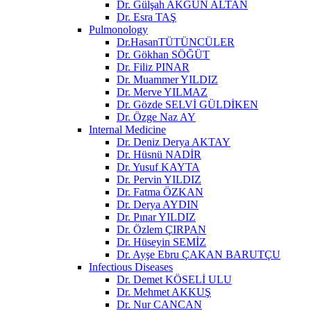
Dr. Gülşah AKGÜN ALTAN
Dr. Esra TAŞ
Pulmonology
Dr.HasanTÜTÜNCÜLER
Dr. Gökhan SÖĞÜT
Dr. Filiz PINAR
Dr. Muammer YILDIZ
Dr. Merve YILMAZ
Dr. Gözde SELVİ GÜLDİKEN
Dr. Özge Naz AY
Internal Medicine
Dr. Deniz Derya AKTAY
Dr. Hüsnü NADİR
Dr. Yusuf KAYTA
Dr. Pervin YILDIZ
Dr. Fatma ÖZKAN
Dr. Derya AYDIN
Dr. Pınar YILDIZ
Dr. Özlem ÇIRPAN
Dr. Hüseyin SEMİZ
Dr. Ayşe Ebru ÇAKAN BARUTÇU
Infectious Diseases
Dr. Demet KÖSELİ ULU
Dr. Mehmet AKKUŞ
Dr. Nur CANCAN