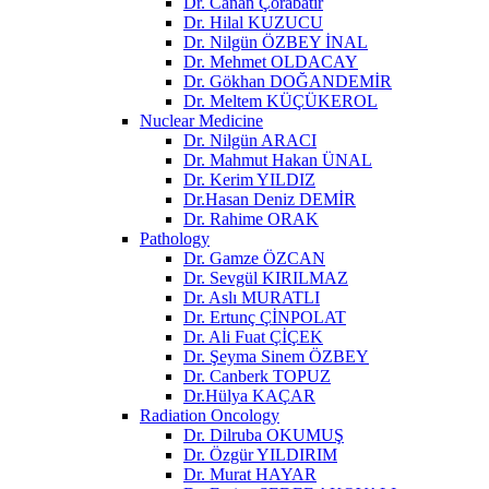
Dr. Canan Çorabatır
Dr. Hilal KUZUCU
Dr. Nilgün ÖZBEY İNAL
Dr. Mehmet OLDACAY
Dr. Gökhan DOĞANDEMİR
Dr. Meltem KÜÇÜKEROL
Nuclear Medicine
Dr. Nilgün ARACI
Dr. Mahmut Hakan ÜNAL
Dr. Kerim YILDIZ
Dr.Hasan Deniz DEMİR
Dr. Rahime ORAK
Pathology
Dr. Gamze ÖZCAN
Dr. Sevgül KIRILMAZ
Dr. Aslı MURATLI
Dr. Ertunç ÇİNPOLAT
Dr. Ali Fuat ÇİÇEK
Dr. Şeyma Sinem ÖZBEY
Dr. Canberk TOPUZ
Dr.Hülya KAÇAR
Radiation Oncology
Dr. Dilruba OKUMUŞ
Dr. Özgür YILDIRIM
Dr. Murat HAYAR