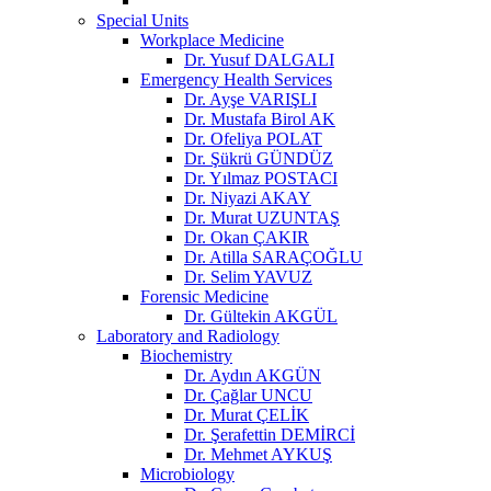
Special Units
Workplace Medicine
Dr. Yusuf DALGALI
Emergency Health Services
Dr. Ayşe VARIŞLI
Dr. Mustafa Birol AK
Dr. Ofeliya POLAT
Dr. Şükrü GÜNDÜZ
Dr. Yılmaz POSTACI
Dr. Niyazi AKAY
Dr. Murat UZUNTAŞ
Dr. Okan ÇAKIR
Dr. Atilla SARAÇOĞLU
Dr. Selim YAVUZ
Forensic Medicine
Dr. Gültekin AKGÜL
Laboratory and Radiology
Biochemistry
Dr. Aydın AKGÜN
Dr. Çağlar UNCU
Dr. Murat ÇELİK
Dr. Şerafettin DEMİRCİ
Dr. Mehmet AYKUŞ
Microbiology