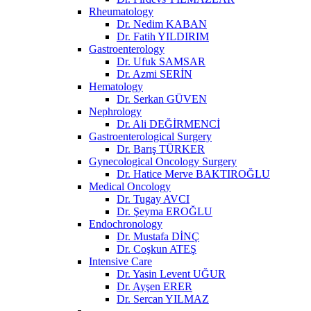
Rheumatology
Dr. Nedim KABAN
Dr. Fatih YILDIRIM
Gastroenterology
Dr. Ufuk SAMSAR
Dr. Azmi SERİN
Hematology
Dr. Serkan GÜVEN
Nephrology
Dr. Ali DEĞİRMENCİ
Gastroenterological Surgery
Dr. Barış TÜRKER
Gynecological Oncology Surgery
Dr. Hatice Merve BAKTIROĞLU
Medical Oncology
Dr. Tugay AVCI
Dr. Şeyma EROĞLU
Endochronology
Dr. Mustafa DİNÇ
Dr. Coşkun ATEŞ
Intensive Care
Dr. Yasin Levent UĞUR
Dr. Ayşen ERER
Dr. Sercan YILMAZ