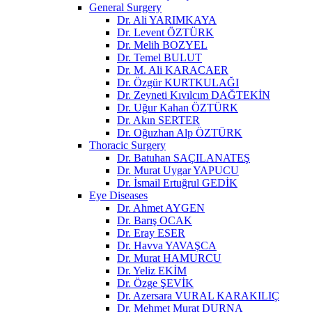
General Surgery
Dr. Ali YARIMKAYA
Dr. Levent ÖZTÜRK
Dr. Melih BOZYEL
Dr. Temel BULUT
Dr. M. Ali KARACAER
Dr. Özgür KURTKULAĞI
Dr. Zeyneti Kıvılcım DAĞTEKİN
Dr. Uğur Kahan ÖZTÜRK
Dr. Akın SERTER
Dr. Oğuzhan Alp ÖZTÜRK
Thoracic Surgery
Dr. Batuhan SAÇILANATEŞ
Dr. Murat Uygar YAPUCU
Dr. İsmail Ertuğrul GEDİK
Eye Diseases
Dr. Ahmet AYGEN
Dr. Barış OCAK
Dr. Eray ESER
Dr. Havva YAVAŞCA
Dr. Murat HAMURCU
Dr. Yeliz EKİM
Dr. Özge ŞEVİK
Dr. Azersara VURAL KARAKILIÇ
Dr. Mehmet Murat DURNA