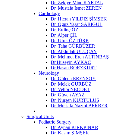
Dr. Zekiye Mine KARTAL
Dr. Mustafa İsmet ZEREN
Cardiology
Dr. Hicran YILDIZ ŞİMŞEK
Dr. Oğuz Yaşar SARIGÜL
Dr. Erdinç ÖZ
Dr. Alper ÇİL
Dr. Ufuk ÖZTÜRK
Dr. Taha GÜRBÜZER
Dr. Abdullah ULUÇAY
Dr. Mehmet Eren ALTINBAŞ
Dr.Hüseyin AYKAÇ
Dr.Hasan BORZKURT
Neurology
Dr. Güleda ERENSOY
Dr. Melek GÜRBÜZ
Dr. Vehbi NECDET
Dr. Güven AYAZ
Dr. Nurşen KURTULUŞ
Dr. Mustafa Nazmi BERBER
Surgical Units
Pediatric Surgery
Dr. Ayhan KIRKPINAR
Dr. Kasım ŞİMŞEK