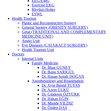
EEG/EMG
Exercise EKG
Rhythm Holter
ESWL
Health Tourism
Plastic and Reconstructive Surgery
General Surgery (OBESITY SURGERY)
Getat (TRADITIONAL AND COMPLEMENTARY
MEDICINE UNIT)
Angio Unit
Eye Diseases (CATARACT SURGERY)
Health Tourism Unit
Doctors
Internal Units
Family Medicine
Dr. İlhan GÜNEY
Dr. Banu SARIGÜL
Dr. Hasan Semih DOĞAN
Anesthesiology and Reanimation
Dr. Ayşe Birgül TUTAŞ
Dr. Azem ÜLKÜ
Dr. Gülderen ÖZTÜRK
Dr. Hakan EĞİN
Dr. Maside YILDIZ
Dr. Özden DAŞ