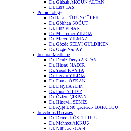
Dr. Gülşah AKGÜN ALTAN
Dr. Esra TAŞ
Pulmonology
Dr.HasanTÜTÜNCÜLER
Dr. Gökhan SÖĞÜT
Dr. Filiz PINAR
Dr. Muammer YILDIZ
Dr. Merve YILMAZ
Dr. Gözde SELVİ GÜLDİKEN
Dr. Özge Naz AY
Internal Medicine
Dr. Deniz Derya AKTAY
Dr. Hüsnü NADİR
Dr. Yusuf KAYTA
Dr. Pervin YILDIZ
Dr. Fatma ÖZKAN
Dr. Derya AYDIN
Dr. Pınar YILDIZ
Dr. Özlem ÇIRPAN
Dr. Hüseyin SEMİZ
Dr. Ayşe Ebru ÇAKAN BARUTÇU
Infectious Diseases
Dr. Demet KÖSELİ ULU
Dr. Mehmet AKKUŞ
Dr. Nur CANCAN