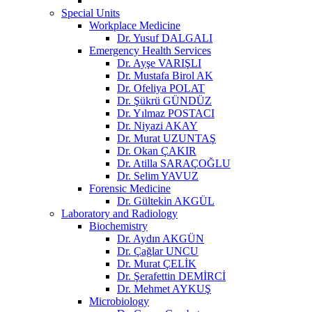
Special Units
Workplace Medicine
Dr. Yusuf DALGALI
Emergency Health Services
Dr. Ayşe VARIŞLI
Dr. Mustafa Birol AK
Dr. Ofeliya POLAT
Dr. Şükrü GÜNDÜZ
Dr. Yılmaz POSTACI
Dr. Niyazi AKAY
Dr. Murat UZUNTAŞ
Dr. Okan ÇAKIR
Dr. Atilla SARAÇOĞLU
Dr. Selim YAVUZ
Forensic Medicine
Dr. Gültekin AKGÜL
Laboratory and Radiology
Biochemistry
Dr. Aydın AKGÜN
Dr. Çağlar UNCU
Dr. Murat ÇELİK
Dr. Şerafettin DEMİRCİ
Dr. Mehmet AYKUŞ
Microbiology