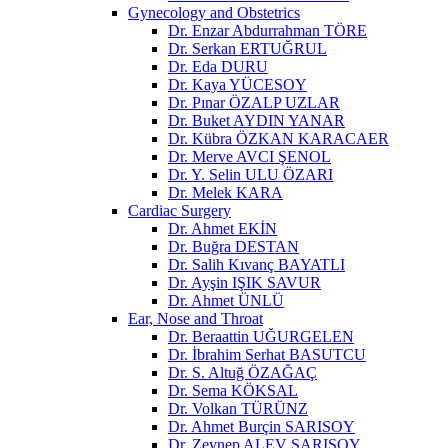
Gynecology and Obstetrics
Dr. Enzar Abdurrahman TÖRE
Dr. Serkan ERTUĞRUL
Dr. Eda DURU
Dr. Kaya YÜCESOY
Dr. Pınar ÖZALP UZLAR
Dr. Buket AYDIN YANAR
Dr. Kübra ÖZKAN KARACAER
Dr. Merve AVCI ŞENOL
Dr. Y. Selin ULU ÖZARI
Dr. Melek KARA
Cardiac Surgery
Dr. Ahmet EKİN
Dr. Buğra DESTAN
Dr. Salih Kıvanç BAYATLI
Dr. Ayşin IŞIK SAVUR
Dr. Ahmet ÜNLÜ
Ear, Nose and Throat
Dr. Beraattin UĞURGELEN
Dr. İbrahim Serhat BASUTCU
Dr. S. Altuğ ÖZAĞAÇ
Dr. Sema KÖKSAL
Dr. Volkan TÜRÜNZ
Dr. Ahmet Burçin SARISOY
Dr. Zeynep ALEV SARISOY