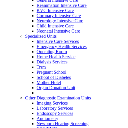
General Intensive Care
Reanimation Intensive Care
KVC Intensive Care
Coronary Intensive Care
Neurology Intensive Care
Child Intensive Care
Neonatal Intensive Care
Specialized Units
Intensive Care Services
Emergency Health Services
Operating Room
Home Health Service
Dialysis Services
Trsm
Pregnant School
School of Diabetes
Mother Hotel
Organ Donation Unit
Other Diagnostic Examination Units
Imaging Services
Laboratory Services
Endoscopy Services
Audiometry
Newborn Hearing Screening