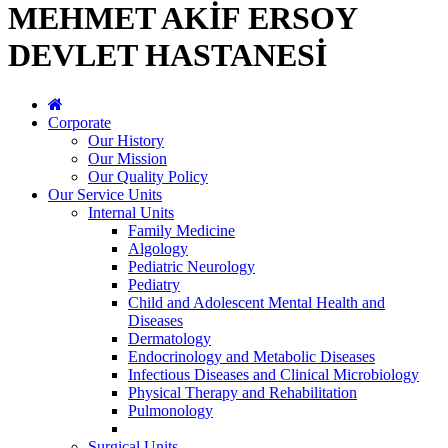
MEHMET AKİF ERSOY
DEVLET HASTANESİ
Corporate
Our History
Our Mission
Our Quality Policy
Our Service Units
Internal Units
Family Medicine
Algology
Pediatric Neurology
Pediatry
Child and Adolescent Mental Health and
Diseases
Dermatology
Endocrinology and Metabolic Diseases
Infectious Diseases and Clinical Microbiology
Physical Therapy and Rehabilitation
Pulmonology
Surgical Units