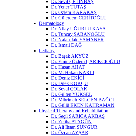
Dr. Sevil ÇETİNBAŞ
Dr. Yener TUTAŞ
Dr. Özlem KARAKAŞ
Dr. Gülerdem CERİTOĞLU
Dermatology
Dr. Nilay UĞURLU KAYA
Dr. Tuncay ŞABANOĞLU
Dr. Nalan Jale YAMANER
Dr. İsmail DAĞ
Pediatry
Dr. Başak AKYÜZ
Dr. Emine Özlem ÇARIKÇIOĞLU
Dr. Hasan AHAT
Dr. M. Hakan KARLI
Dr. Deniz EKİCİ
Dr. Dilek KÖKÇÜ
Dr. Seval ÇOLAK
Dr. Gülten YÜKSEL
Dr. Mihrimah SELCEN BAĞCI
Dr. Güllü EKEN KAHRAMAN
Physical Therapy and Rehabilitation
Dr. Seçil SARICA AKBAŞ
Dr. Zeliha ATAGÜN
Dr. Ali İhsan SUNGUR
Dr. Özcan AYŞAR