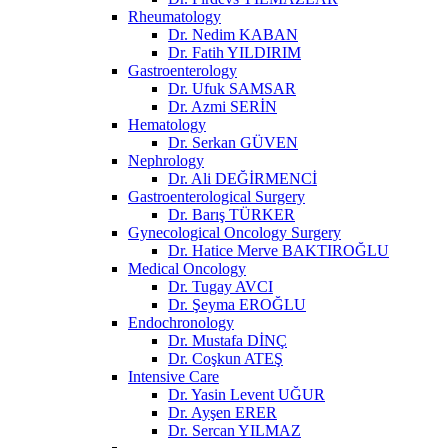
Rheumatology
Dr. Nedim KABAN
Dr. Fatih YILDIRIM
Gastroenterology
Dr. Ufuk SAMSAR
Dr. Azmi SERİN
Hematology
Dr. Serkan GÜVEN
Nephrology
Dr. Ali DEĞİRMENCİ
Gastroenterological Surgery
Dr. Barış TÜRKER
Gynecological Oncology Surgery
Dr. Hatice Merve BAKTIROĞLU
Medical Oncology
Dr. Tugay AVCI
Dr. Şeyma EROĞLU
Endochronology
Dr. Mustafa DİNÇ
Dr. Coşkun ATEŞ
Intensive Care
Dr. Yasin Levent UĞUR
Dr. Ayşen ERER
Dr. Sercan YILMAZ