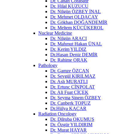
Dr. Canan Çorabatır
Dr. Hilal KUZUCU
Dr. Nilgün ÖZBEY İNAL
Dr. Mehmet OLDACAY
Dr. Gökhan DOĞANDEMİR
Dr. Meltem KÜÇÜKEROL
Nuclear Medicine
Dr. Nilgün ARACI
Dr. Mahmut Hakan ÜNAL
Dr. Kerim YILDIZ
Dr.Hasan Deniz DEMİR
Dr. Rahime ORAK
Pathology
Dr. Gamze ÖZCAN
Dr. Sevgül KIRILMAZ
Dr. Aslı MURATLI
Dr. Ertunç ÇİNPOLAT
Dr. Ali Fuat ÇİÇEK
Dr. Şeyma Sinem ÖZBEY
Dr. Canberk TOPUZ
Dr.Hülya KAÇAR
Radiation Oncology
Dr. Dilruba OKUMUŞ
Dr. Özgür YILDIRIM
Dr. Murat HAYAR