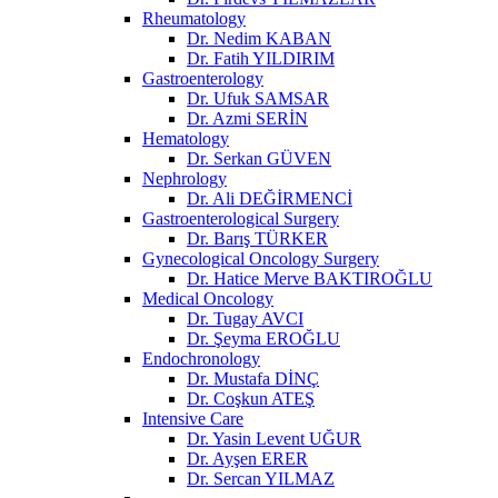
Rheumatology
Dr. Nedim KABAN
Dr. Fatih YILDIRIM
Gastroenterology
Dr. Ufuk SAMSAR
Dr. Azmi SERİN
Hematology
Dr. Serkan GÜVEN
Nephrology
Dr. Ali DEĞİRMENCİ
Gastroenterological Surgery
Dr. Barış TÜRKER
Gynecological Oncology Surgery
Dr. Hatice Merve BAKTIROĞLU
Medical Oncology
Dr. Tugay AVCI
Dr. Şeyma EROĞLU
Endochronology
Dr. Mustafa DİNÇ
Dr. Coşkun ATEŞ
Intensive Care
Dr. Yasin Levent UĞUR
Dr. Ayşen ERER
Dr. Sercan YILMAZ