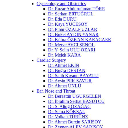
Gynecology and Obstetrics
Dr. Enzar Abdurrahman TÖRE
Dr. Serkan ERTUĞRUL
Dr. Eda DURU
Dr. Kaya YÜCESOY
Dr. Pınar ÖZALP UZLAR
Dr. Buket AYDIN YANAR
Dr. Kübra ÖZKAN KARACAER
Dr. Merve AVCI ŞENOL
Dr. Y. Selin ULU ÖZARI
Dr. Melek KARA
Cardiac Surgery
Dr. Ahmet EKİN
Dr. Buğra DESTAN
Dr. Salih Kıvanç BAYATLI
Dr. Ayşin IŞIK SAVUR
Dr. Ahmet ÜNLÜ
Ear, Nose and Throat
Dr. Beraattin UĞURGELEN
Dr. İbrahim Serhat BASUTCU
Dr. S. Altuğ ÖZAĞAÇ
Dr. Sema KÖKSAL
Dr. Volkan TÜRÜNZ
Dr. Ahmet Burçin SARISOY
Dr. Zeynep ALEV SARISOY