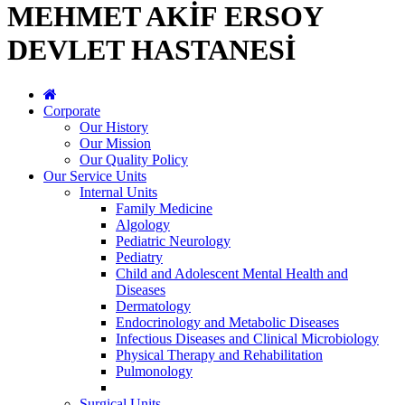
MEHMET AKİF ERSOY
DEVLET HASTANESİ
Corporate
Our History
Our Mission
Our Quality Policy
Our Service Units
Internal Units
Family Medicine
Algology
Pediatric Neurology
Pediatry
Child and Adolescent Mental Health and
Diseases
Dermatology
Endocrinology and Metabolic Diseases
Infectious Diseases and Clinical Microbiology
Physical Therapy and Rehabilitation
Pulmonology
Surgical Units