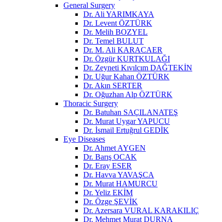
General Surgery
Dr. Ali YARIMKAYA
Dr. Levent ÖZTÜRK
Dr. Melih BOZYEL
Dr. Temel BULUT
Dr. M. Ali KARACAER
Dr. Özgür KURTKULAĞI
Dr. Zeyneti Kıvılcım DAĞTEKİN
Dr. Uğur Kahan ÖZTÜRK
Dr. Akın SERTER
Dr. Oğuzhan Alp ÖZTÜRK
Thoracic Surgery
Dr. Batuhan SAÇILANATEŞ
Dr. Murat Uygar YAPUCU
Dr. İsmail Ertuğrul GEDİK
Eye Diseases
Dr. Ahmet AYGEN
Dr. Barış OCAK
Dr. Eray ESER
Dr. Havva YAVAŞCA
Dr. Murat HAMURCU
Dr. Yeliz EKİM
Dr. Özge ŞEVİK
Dr. Azersara VURAL KARAKILIÇ
Dr. Mehmet Murat DURNA