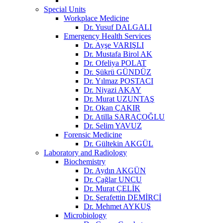
Special Units
Workplace Medicine
Dr. Yusuf DALGALI
Emergency Health Services
Dr. Ayşe VARIŞLI
Dr. Mustafa Birol AK
Dr. Ofeliya POLAT
Dr. Şükrü GÜNDÜZ
Dr. Yılmaz POSTACI
Dr. Niyazi AKAY
Dr. Murat UZUNTAŞ
Dr. Okan ÇAKIR
Dr. Atilla SARAÇOĞLU
Dr. Selim YAVUZ
Forensic Medicine
Dr. Gültekin AKGÜL
Laboratory and Radiology
Biochemistry
Dr. Aydın AKGÜN
Dr. Çağlar UNCU
Dr. Murat ÇELİK
Dr. Şerafettin DEMİRCİ
Dr. Mehmet AYKUŞ
Microbiology