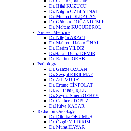
Dr. Canan Çorabatır
Dr. Hilal KUZUCU
Dr. Nilgün ÖZBEY İNAL
Dr. Mehmet OLDACAY
Dr. Gökhan DOĞANDEMİR
Dr. Meltem KÜÇÜKEROL
Nuclear Medicine
Dr. Nilgün ARACI
Dr. Mahmut Hakan ÜNAL
Dr. Kerim YILDIZ
Dr.Hasan Deniz DEMİR
Dr. Rahime ORAK
Pathology
Dr. Gamze ÖZCAN
Dr. Sevgül KIRILMAZ
Dr. Aslı MURATLI
Dr. Ertunç ÇİNPOLAT
Dr. Ali Fuat ÇİÇEK
Dr. Şeyma Sinem ÖZBEY
Dr. Canberk TOPUZ
Dr.Hülya KAÇAR
Radiation Oncology
Dr. Dilruba OKUMUŞ
Dr. Özgür YILDIRIM
Dr. Murat HAYAR