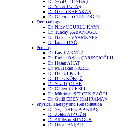
Dr. Sevil ÇETİNBAŞ
Dr. Yener TUTAŞ
Dr. Özlem KARAKAŞ
Dr. Gülerdem CERİTOĞLU
Dermatology
Dr. Nilay UĞURLU KAYA
Dr. Tuncay ŞABANOĞLU
Dr. Nalan Jale YAMANER
Dr. İsmail DAĞ
Pediatry
Dr. Başak AKYÜZ
Dr. Emine Özlem ÇARIKÇIOĞLU
Dr. Hasan AHAT
Dr. M. Hakan KARLI
Dr. Deniz EKİCİ
Dr. Dilek KÖKÇÜ
Dr. Seval ÇOLAK
Dr. Gülten YÜKSEL
Dr. Mihrimah SELCEN BAĞCI
Dr. Güllü EKEN KAHRAMAN
Physical Therapy and Rehabilitation
Dr. Seçil SARICA AKBAŞ
Dr. Zeliha ATAGÜN
Dr. Ali İhsan SUNGUR
Dr. Özcan AYŞAR