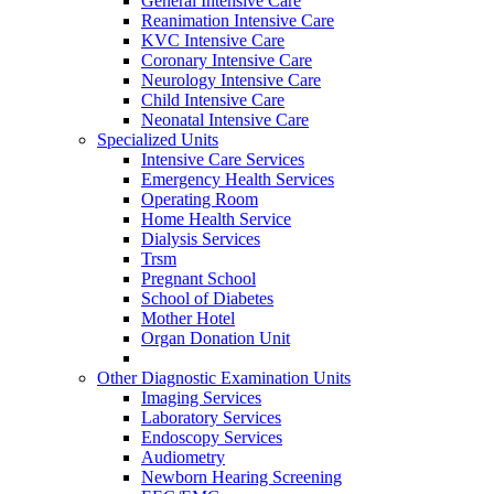
General Intensive Care
Reanimation Intensive Care
KVC Intensive Care
Coronary Intensive Care
Neurology Intensive Care
Child Intensive Care
Neonatal Intensive Care
Specialized Units
Intensive Care Services
Emergency Health Services
Operating Room
Home Health Service
Dialysis Services
Trsm
Pregnant School
School of Diabetes
Mother Hotel
Organ Donation Unit
Other Diagnostic Examination Units
Imaging Services
Laboratory Services
Endoscopy Services
Audiometry
Newborn Hearing Screening