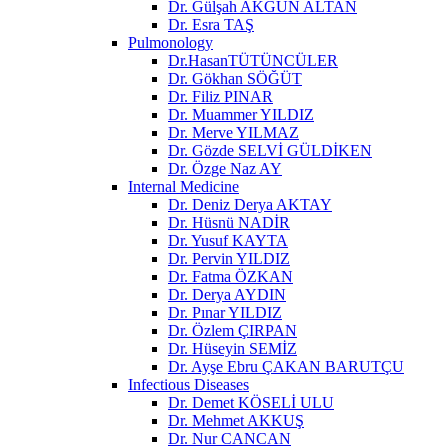
Dr. Gülşah AKGÜN ALTAN
Dr. Esra TAŞ
Pulmonology
Dr.HasanTÜTÜNCÜLER
Dr. Gökhan SÖĞÜT
Dr. Filiz PINAR
Dr. Muammer YILDIZ
Dr. Merve YILMAZ
Dr. Gözde SELVİ GÜLDİKEN
Dr. Özge Naz AY
Internal Medicine
Dr. Deniz Derya AKTAY
Dr. Hüsnü NADİR
Dr. Yusuf KAYTA
Dr. Pervin YILDIZ
Dr. Fatma ÖZKAN
Dr. Derya AYDIN
Dr. Pınar YILDIZ
Dr. Özlem ÇIRPAN
Dr. Hüseyin SEMİZ
Dr. Ayşe Ebru ÇAKAN BARUTÇU
Infectious Diseases
Dr. Demet KÖSELİ ULU
Dr. Mehmet AKKUŞ
Dr. Nur CANCAN