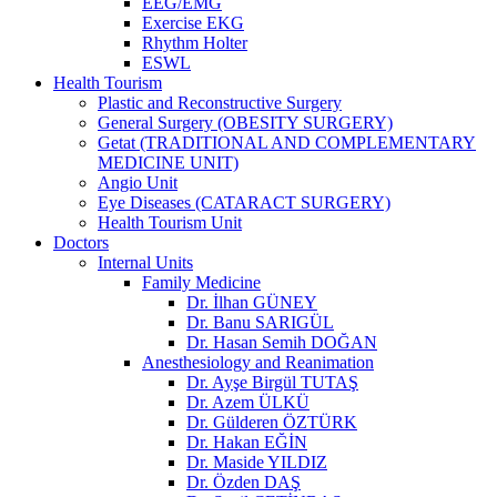
EEG/EMG
Exercise EKG
Rhythm Holter
ESWL
Health Tourism
Plastic and Reconstructive Surgery
General Surgery (OBESITY SURGERY)
Getat (TRADITIONAL AND COMPLEMENTARY
MEDICINE UNIT)
Angio Unit
Eye Diseases (CATARACT SURGERY)
Health Tourism Unit
Doctors
Internal Units
Family Medicine
Dr. İlhan GÜNEY
Dr. Banu SARIGÜL
Dr. Hasan Semih DOĞAN
Anesthesiology and Reanimation
Dr. Ayşe Birgül TUTAŞ
Dr. Azem ÜLKÜ
Dr. Gülderen ÖZTÜRK
Dr. Hakan EĞİN
Dr. Maside YILDIZ
Dr. Özden DAŞ