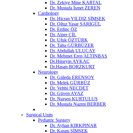
Dr. Zekiye Mine KARTAL
Dr. Mustafa İsmet ZEREN
Cardiology
Dr. Hicran YILDIZ ŞİMŞEK
Dr. Oğuz Yaşar SARIGÜL
Dr. Erdinç ÖZ
Dr. Alper ÇİL
Dr. Ufuk ÖZTÜRK
Dr. Taha GÜRBÜZER
Dr. Abdullah ULUÇAY
Dr. Mehmet Eren ALTINBAŞ
Dr.Hüseyin AYKAÇ
Dr.Hasan BORZKURT
Neurology
Dr. Güleda ERENSOY
Dr. Melek GÜRBÜZ
Dr. Vehbi NECDET
Dr. Güven AYAZ
Dr. Nurşen KURTULUŞ
Dr. Mustafa Nazmi BERBER
Surgical Units
Pediatric Surgery
Dr. Ayhan KIRKPINAR
Dr. Kasım ŞİMŞEK