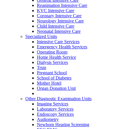
General Intensive Care
Reanimation Intensive Care
KVC Intensive Care
Coronary Intensive Care
Neurology Intensive Care
Child Intensive Care
Neonatal Intensive Care
Specialized Units
Intensive Care Services
Emergency Health Services
Operating Room
Home Health Service
Dialysis Services
Trsm
Pregnant School
School of Diabetes
Mother Hotel
Organ Donation Unit
Other Diagnostic Examination Units
Imaging Services
Laboratory Services
Endoscopy Services
Audiometry
Newborn Hearing Screening