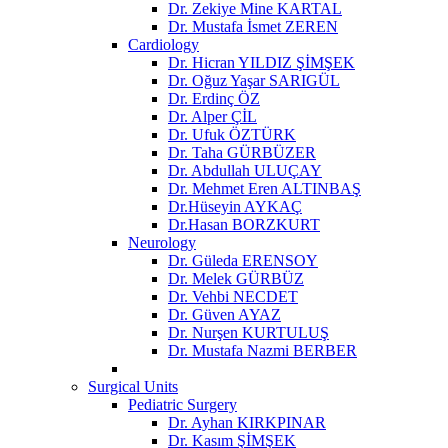
Dr. Zekiye Mine KARTAL
Dr. Mustafa İsmet ZEREN
Cardiology
Dr. Hicran YILDIZ ŞİMŞEK
Dr. Oğuz Yaşar SARIGÜL
Dr. Erdinç ÖZ
Dr. Alper ÇİL
Dr. Ufuk ÖZTÜRK
Dr. Taha GÜRBÜZER
Dr. Abdullah ULUÇAY
Dr. Mehmet Eren ALTINBAŞ
Dr.Hüseyin AYKAÇ
Dr.Hasan BORZKURT
Neurology
Dr. Güleda ERENSOY
Dr. Melek GÜRBÜZ
Dr. Vehbi NECDET
Dr. Güven AYAZ
Dr. Nurşen KURTULUŞ
Dr. Mustafa Nazmi BERBER
Surgical Units
Pediatric Surgery
Dr. Ayhan KIRKPINAR
Dr. Kasım ŞİMŞEK