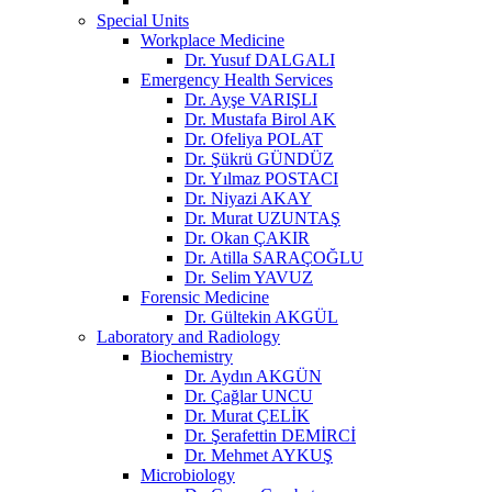
Special Units
Workplace Medicine
Dr. Yusuf DALGALI
Emergency Health Services
Dr. Ayşe VARIŞLI
Dr. Mustafa Birol AK
Dr. Ofeliya POLAT
Dr. Şükrü GÜNDÜZ
Dr. Yılmaz POSTACI
Dr. Niyazi AKAY
Dr. Murat UZUNTAŞ
Dr. Okan ÇAKIR
Dr. Atilla SARAÇOĞLU
Dr. Selim YAVUZ
Forensic Medicine
Dr. Gültekin AKGÜL
Laboratory and Radiology
Biochemistry
Dr. Aydın AKGÜN
Dr. Çağlar UNCU
Dr. Murat ÇELİK
Dr. Şerafettin DEMİRCİ
Dr. Mehmet AYKUŞ
Microbiology