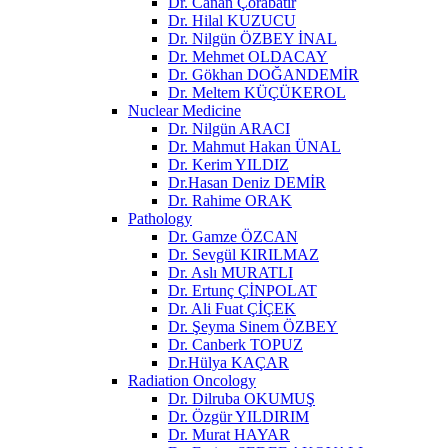
Dr. Canan Çorabatır
Dr. Hilal KUZUCU
Dr. Nilgün ÖZBEY İNAL
Dr. Mehmet OLDACAY
Dr. Gökhan DOĞANDEMİR
Dr. Meltem KÜÇÜKEROL
Nuclear Medicine
Dr. Nilgün ARACI
Dr. Mahmut Hakan ÜNAL
Dr. Kerim YILDIZ
Dr.Hasan Deniz DEMİR
Dr. Rahime ORAK
Pathology
Dr. Gamze ÖZCAN
Dr. Sevgül KIRILMAZ
Dr. Aslı MURATLI
Dr. Ertunç ÇİNPOLAT
Dr. Ali Fuat ÇİÇEK
Dr. Şeyma Sinem ÖZBEY
Dr. Canberk TOPUZ
Dr.Hülya KAÇAR
Radiation Oncology
Dr. Dilruba OKUMUŞ
Dr. Özgür YILDIRIM
Dr. Murat HAYAR