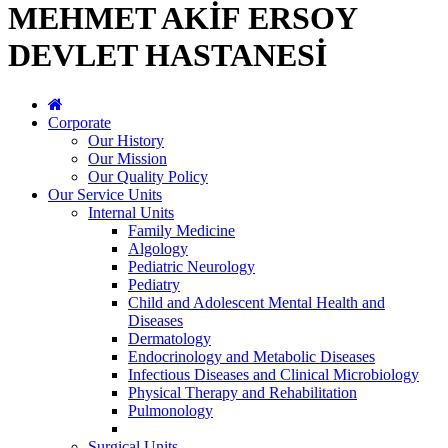
MEHMET AKİF ERSOY
DEVLET HASTANESİ
Corporate
Our History
Our Mission
Our Quality Policy
Our Service Units
Internal Units
Family Medicine
Algology
Pediatric Neurology
Pediatry
Child and Adolescent Mental Health and
Diseases
Dermatology
Endocrinology and Metabolic Diseases
Infectious Diseases and Clinical Microbiology
Physical Therapy and Rehabilitation
Pulmonology
Surgical Units