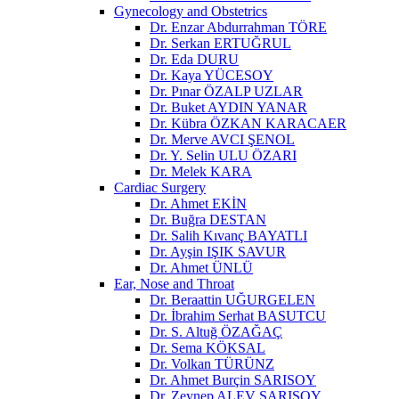
Gynecology and Obstetrics
Dr. Enzar Abdurrahman TÖRE
Dr. Serkan ERTUĞRUL
Dr. Eda DURU
Dr. Kaya YÜCESOY
Dr. Pınar ÖZALP UZLAR
Dr. Buket AYDIN YANAR
Dr. Kübra ÖZKAN KARACAER
Dr. Merve AVCI ŞENOL
Dr. Y. Selin ULU ÖZARI
Dr. Melek KARA
Cardiac Surgery
Dr. Ahmet EKİN
Dr. Buğra DESTAN
Dr. Salih Kıvanç BAYATLI
Dr. Ayşin IŞIK SAVUR
Dr. Ahmet ÜNLÜ
Ear, Nose and Throat
Dr. Beraattin UĞURGELEN
Dr. İbrahim Serhat BASUTCU
Dr. S. Altuğ ÖZAĞAÇ
Dr. Sema KÖKSAL
Dr. Volkan TÜRÜNZ
Dr. Ahmet Burçin SARISOY
Dr. Zeynep ALEV SARISOY