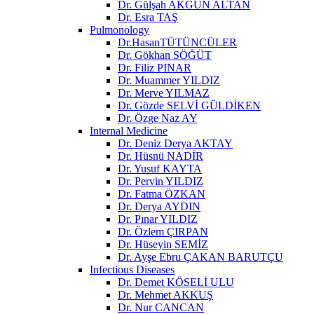
Dr. Gülşah AKGÜN ALTAN
Dr. Esra TAŞ
Pulmonology
Dr.HasanTÜTÜNCÜLER
Dr. Gökhan SÖĞÜT
Dr. Filiz PINAR
Dr. Muammer YILDIZ
Dr. Merve YILMAZ
Dr. Gözde SELVİ GÜLDİKEN
Dr. Özge Naz AY
Internal Medicine
Dr. Deniz Derya AKTAY
Dr. Hüsnü NADİR
Dr. Yusuf KAYTA
Dr. Pervin YILDIZ
Dr. Fatma ÖZKAN
Dr. Derya AYDIN
Dr. Pınar YILDIZ
Dr. Özlem ÇIRPAN
Dr. Hüseyin SEMİZ
Dr. Ayşe Ebru ÇAKAN BARUTÇU
Infectious Diseases
Dr. Demet KÖSELİ ULU
Dr. Mehmet AKKUŞ
Dr. Nur CANCAN