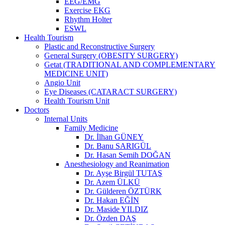
EEG/EMG
Exercise EKG
Rhythm Holter
ESWL
Health Tourism
Plastic and Reconstructive Surgery
General Surgery (OBESITY SURGERY)
Getat (TRADITIONAL AND COMPLEMENTARY
MEDICINE UNIT)
Angio Unit
Eye Diseases (CATARACT SURGERY)
Health Tourism Unit
Doctors
Internal Units
Family Medicine
Dr. İlhan GÜNEY
Dr. Banu SARIGÜL
Dr. Hasan Semih DOĞAN
Anesthesiology and Reanimation
Dr. Ayşe Birgül TUTAŞ
Dr. Azem ÜLKÜ
Dr. Gülderen ÖZTÜRK
Dr. Hakan EĞİN
Dr. Maside YILDIZ
Dr. Özden DAŞ