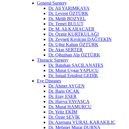
General Surgery
Dr. Ali YARIMKAYA
Dr. Levent ÖZTÜRK
Dr. Melih BOZYEL
Dr. Temel BULUT
Dr. M. Ali KARACAER
Dr. Özgür KURTKULAĞI
Dr. Zeyneti Kıvılcım DAĞTEKİN
Dr. Uğur Kahan ÖZTÜRK
Dr. Akın SERTER
Dr. Oğuzhan Alp ÖZTÜRK
Thoracic Surgery
Dr. Batuhan SAÇILANATEŞ
Dr. Murat Uygar YAPUCU
Dr. İsmail Ertuğrul GEDİK
Eye Diseases
Dr. Ahmet AYGEN
Dr. Barış OCAK
Dr. Eray ESER
Dr. Havva YAVAŞCA
Dr. Murat HAMURCU
Dr. Yeliz EKİM
Dr. Özge ŞEVİK
Dr. Azersara VURAL KARAKILIÇ
Dr. Mehmet Murat DURNA