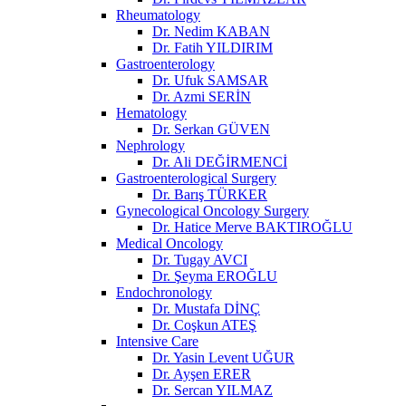
Rheumatology
Dr. Nedim KABAN
Dr. Fatih YILDIRIM
Gastroenterology
Dr. Ufuk SAMSAR
Dr. Azmi SERİN
Hematology
Dr. Serkan GÜVEN
Nephrology
Dr. Ali DEĞİRMENCİ
Gastroenterological Surgery
Dr. Barış TÜRKER
Gynecological Oncology Surgery
Dr. Hatice Merve BAKTIROĞLU
Medical Oncology
Dr. Tugay AVCI
Dr. Şeyma EROĞLU
Endochronology
Dr. Mustafa DİNÇ
Dr. Coşkun ATEŞ
Intensive Care
Dr. Yasin Levent UĞUR
Dr. Ayşen ERER
Dr. Sercan YILMAZ