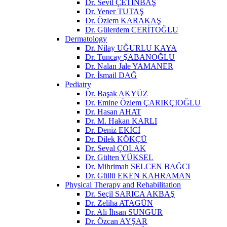
Dr. Sevil ÇETİNBAŞ
Dr. Yener TUTAŞ
Dr. Özlem KARAKAŞ
Dr. Gülerdem CERİTOĞLU
Dermatology
Dr. Nilay UĞURLU KAYA
Dr. Tuncay ŞABANOĞLU
Dr. Nalan Jale YAMANER
Dr. İsmail DAĞ
Pediatry
Dr. Başak AKYÜZ
Dr. Emine Özlem ÇARIKÇIOĞLU
Dr. Hasan AHAT
Dr. M. Hakan KARLI
Dr. Deniz EKİCİ
Dr. Dilek KÖKÇÜ
Dr. Seval ÇOLAK
Dr. Gülten YÜKSEL
Dr. Mihrimah SELCEN BAĞCI
Dr. Güllü EKEN KAHRAMAN
Physical Therapy and Rehabilitation
Dr. Seçil SARICA AKBAŞ
Dr. Zeliha ATAGÜN
Dr. Ali İhsan SUNGUR
Dr. Özcan AYŞAR