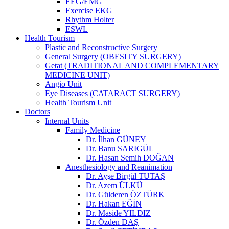
EEG/EMG
Exercise EKG
Rhythm Holter
ESWL
Health Tourism
Plastic and Reconstructive Surgery
General Surgery (OBESITY SURGERY)
Getat (TRADITIONAL AND COMPLEMENTARY
MEDICINE UNIT)
Angio Unit
Eye Diseases (CATARACT SURGERY)
Health Tourism Unit
Doctors
Internal Units
Family Medicine
Dr. İlhan GÜNEY
Dr. Banu SARIGÜL
Dr. Hasan Semih DOĞAN
Anesthesiology and Reanimation
Dr. Ayşe Birgül TUTAŞ
Dr. Azem ÜLKÜ
Dr. Gülderen ÖZTÜRK
Dr. Hakan EĞİN
Dr. Maside YILDIZ
Dr. Özden DAŞ