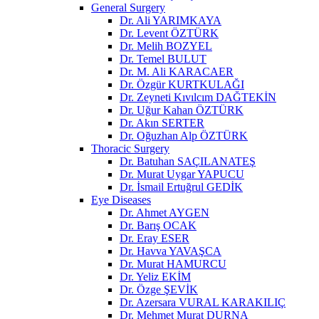
General Surgery
Dr. Ali YARIMKAYA
Dr. Levent ÖZTÜRK
Dr. Melih BOZYEL
Dr. Temel BULUT
Dr. M. Ali KARACAER
Dr. Özgür KURTKULAĞI
Dr. Zeyneti Kıvılcım DAĞTEKİN
Dr. Uğur Kahan ÖZTÜRK
Dr. Akın SERTER
Dr. Oğuzhan Alp ÖZTÜRK
Thoracic Surgery
Dr. Batuhan SAÇILANATEŞ
Dr. Murat Uygar YAPUCU
Dr. İsmail Ertuğrul GEDİK
Eye Diseases
Dr. Ahmet AYGEN
Dr. Barış OCAK
Dr. Eray ESER
Dr. Havva YAVAŞCA
Dr. Murat HAMURCU
Dr. Yeliz EKİM
Dr. Özge ŞEVİK
Dr. Azersara VURAL KARAKILIÇ
Dr. Mehmet Murat DURNA