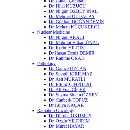
Dr. Canan Çorabatır
Dr. Hilal KUZUCU
Dr. Nilgün ÖZBEY İNAL
Dr. Mehmet OLDACAY
Dr. Gökhan DOĞANDEMİR
Dr. Meltem KÜÇÜKEROL
Nuclear Medicine
Dr. Nilgün ARACI
Dr. Mahmut Hakan ÜNAL
Dr. Kerim YILDIZ
Dr.Hasan Deniz DEMİR
Dr. Rahime ORAK
Pathology
Dr. Gamze ÖZCAN
Dr. Sevgül KIRILMAZ
Dr. Aslı MURATLI
Dr. Ertunç ÇİNPOLAT
Dr. Ali Fuat ÇİÇEK
Dr. Şeyma Sinem ÖZBEY
Dr. Canberk TOPUZ
Dr.Hülya KAÇAR
Radiation Oncology
Dr. Dilruba OKUMUŞ
Dr. Özgür YILDIRIM
Dr. Murat HAYAR