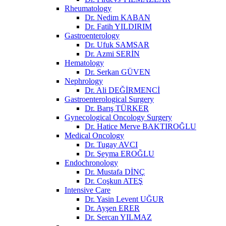
Rheumatology
Dr. Nedim KABAN
Dr. Fatih YILDIRIM
Gastroenterology
Dr. Ufuk SAMSAR
Dr. Azmi SERİN
Hematology
Dr. Serkan GÜVEN
Nephrology
Dr. Ali DEĞİRMENCİ
Gastroenterological Surgery
Dr. Barış TÜRKER
Gynecological Oncology Surgery
Dr. Hatice Merve BAKTIROĞLU
Medical Oncology
Dr. Tugay AVCI
Dr. Şeyma EROĞLU
Endochronology
Dr. Mustafa DİNÇ
Dr. Coşkun ATEŞ
Intensive Care
Dr. Yasin Levent UĞUR
Dr. Ayşen ERER
Dr. Sercan YILMAZ