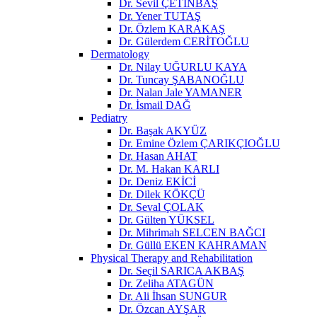
Dr. Sevil ÇETİNBAŞ
Dr. Yener TUTAŞ
Dr. Özlem KARAKAŞ
Dr. Gülerdem CERİTOĞLU
Dermatology
Dr. Nilay UĞURLU KAYA
Dr. Tuncay ŞABANOĞLU
Dr. Nalan Jale YAMANER
Dr. İsmail DAĞ
Pediatry
Dr. Başak AKYÜZ
Dr. Emine Özlem ÇARIKÇIOĞLU
Dr. Hasan AHAT
Dr. M. Hakan KARLI
Dr. Deniz EKİCİ
Dr. Dilek KÖKÇÜ
Dr. Seval ÇOLAK
Dr. Gülten YÜKSEL
Dr. Mihrimah SELCEN BAĞCI
Dr. Güllü EKEN KAHRAMAN
Physical Therapy and Rehabilitation
Dr. Seçil SARICA AKBAŞ
Dr. Zeliha ATAGÜN
Dr. Ali İhsan SUNGUR
Dr. Özcan AYŞAR