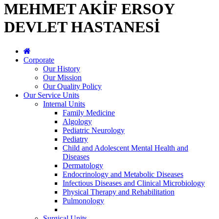
MEHMET AKİF ERSOY
DEVLET HASTANESİ
Corporate
Our History
Our Mission
Our Quality Policy
Our Service Units
Internal Units
Family Medicine
Algology
Pediatric Neurology
Pediatry
Child and Adolescent Mental Health and
Diseases
Dermatology
Endocrinology and Metabolic Diseases
Infectious Diseases and Clinical Microbiology
Physical Therapy and Rehabilitation
Pulmonology
Surgical Units