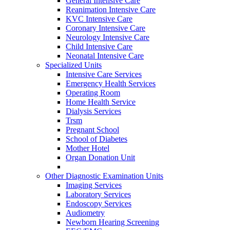
General Intensive Care
Reanimation Intensive Care
KVC Intensive Care
Coronary Intensive Care
Neurology Intensive Care
Child Intensive Care
Neonatal Intensive Care
Specialized Units
Intensive Care Services
Emergency Health Services
Operating Room
Home Health Service
Dialysis Services
Trsm
Pregnant School
School of Diabetes
Mother Hotel
Organ Donation Unit
Other Diagnostic Examination Units
Imaging Services
Laboratory Services
Endoscopy Services
Audiometry
Newborn Hearing Screening