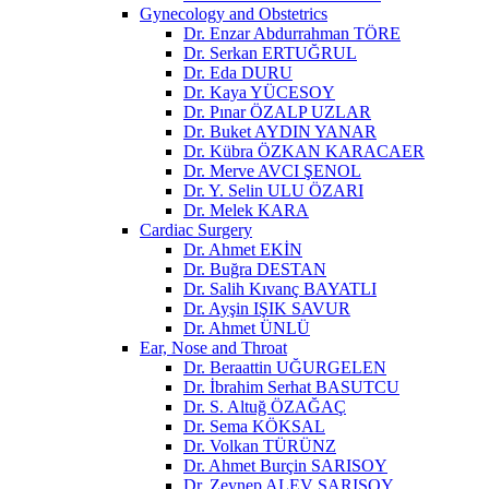
Gynecology and Obstetrics
Dr. Enzar Abdurrahman TÖRE
Dr. Serkan ERTUĞRUL
Dr. Eda DURU
Dr. Kaya YÜCESOY
Dr. Pınar ÖZALP UZLAR
Dr. Buket AYDIN YANAR
Dr. Kübra ÖZKAN KARACAER
Dr. Merve AVCI ŞENOL
Dr. Y. Selin ULU ÖZARI
Dr. Melek KARA
Cardiac Surgery
Dr. Ahmet EKİN
Dr. Buğra DESTAN
Dr. Salih Kıvanç BAYATLI
Dr. Ayşin IŞIK SAVUR
Dr. Ahmet ÜNLÜ
Ear, Nose and Throat
Dr. Beraattin UĞURGELEN
Dr. İbrahim Serhat BASUTCU
Dr. S. Altuğ ÖZAĞAÇ
Dr. Sema KÖKSAL
Dr. Volkan TÜRÜNZ
Dr. Ahmet Burçin SARISOY
Dr. Zeynep ALEV SARISOY