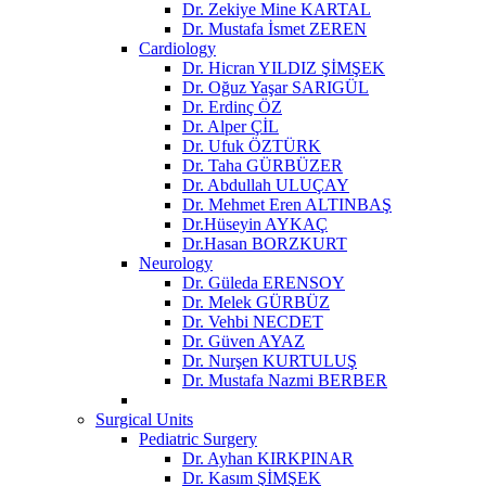
Dr. Zekiye Mine KARTAL
Dr. Mustafa İsmet ZEREN
Cardiology
Dr. Hicran YILDIZ ŞİMŞEK
Dr. Oğuz Yaşar SARIGÜL
Dr. Erdinç ÖZ
Dr. Alper ÇİL
Dr. Ufuk ÖZTÜRK
Dr. Taha GÜRBÜZER
Dr. Abdullah ULUÇAY
Dr. Mehmet Eren ALTINBAŞ
Dr.Hüseyin AYKAÇ
Dr.Hasan BORZKURT
Neurology
Dr. Güleda ERENSOY
Dr. Melek GÜRBÜZ
Dr. Vehbi NECDET
Dr. Güven AYAZ
Dr. Nurşen KURTULUŞ
Dr. Mustafa Nazmi BERBER
Surgical Units
Pediatric Surgery
Dr. Ayhan KIRKPINAR
Dr. Kasım ŞİMŞEK