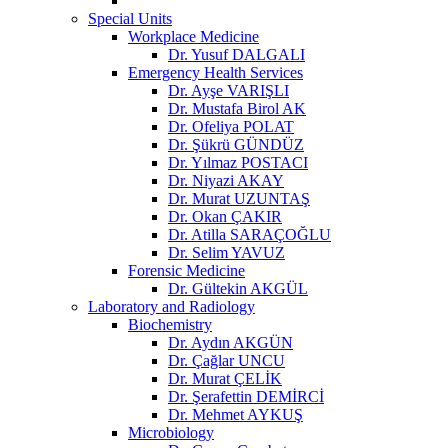
Special Units
Workplace Medicine
Dr. Yusuf DALGALI
Emergency Health Services
Dr. Ayşe VARIŞLI
Dr. Mustafa Birol AK
Dr. Ofeliya POLAT
Dr. Şükrü GÜNDÜZ
Dr. Yılmaz POSTACI
Dr. Niyazi AKAY
Dr. Murat UZUNTAŞ
Dr. Okan ÇAKIR
Dr. Atilla SARAÇOĞLU
Dr. Selim YAVUZ
Forensic Medicine
Dr. Gültekin AKGÜL
Laboratory and Radiology
Biochemistry
Dr. Aydın AKGÜN
Dr. Çağlar UNCU
Dr. Murat ÇELİK
Dr. Şerafettin DEMİRCİ
Dr. Mehmet AYKUŞ
Microbiology