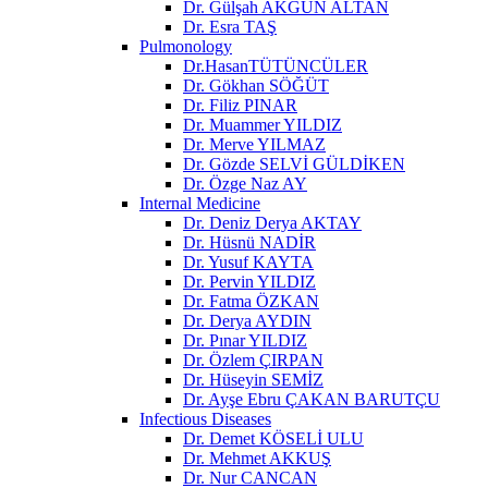
Dr. Gülşah AKGÜN ALTAN
Dr. Esra TAŞ
Pulmonology
Dr.HasanTÜTÜNCÜLER
Dr. Gökhan SÖĞÜT
Dr. Filiz PINAR
Dr. Muammer YILDIZ
Dr. Merve YILMAZ
Dr. Gözde SELVİ GÜLDİKEN
Dr. Özge Naz AY
Internal Medicine
Dr. Deniz Derya AKTAY
Dr. Hüsnü NADİR
Dr. Yusuf KAYTA
Dr. Pervin YILDIZ
Dr. Fatma ÖZKAN
Dr. Derya AYDIN
Dr. Pınar YILDIZ
Dr. Özlem ÇIRPAN
Dr. Hüseyin SEMİZ
Dr. Ayşe Ebru ÇAKAN BARUTÇU
Infectious Diseases
Dr. Demet KÖSELİ ULU
Dr. Mehmet AKKUŞ
Dr. Nur CANCAN